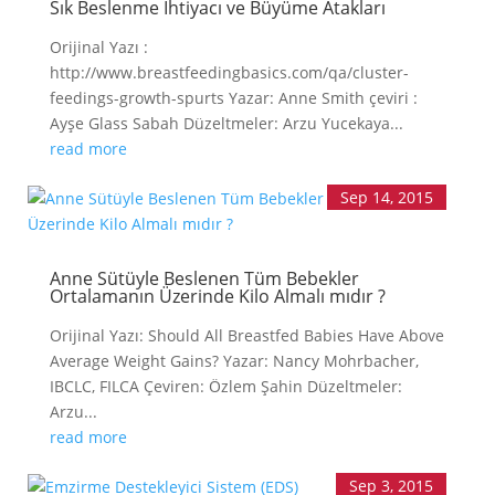
Sık Beslenme İhtiyacı ve Büyüme Atakları
Orijinal Yazı :
http://www.breastfeedingbasics.com/qa/cluster-
feedings-growth-spurts Yazar: Anne Smith çeviri :
Ayşe Glass Sabah Düzeltmeler: Arzu Yucekaya...
read more
Sep 14, 2015
Anne Sütüyle Beslenen Tüm Bebekler
Ortalamanın Üzerinde Kilo Almalı mıdır ?
Orijinal Yazı: Should All Breastfed Babies Have Above
Average Weight Gains? Yazar: Nancy Mohrbacher,
IBCLC, FILCA Çeviren: Özlem Şahin Düzeltmeler:
Arzu...
read more
Sep 3, 2015