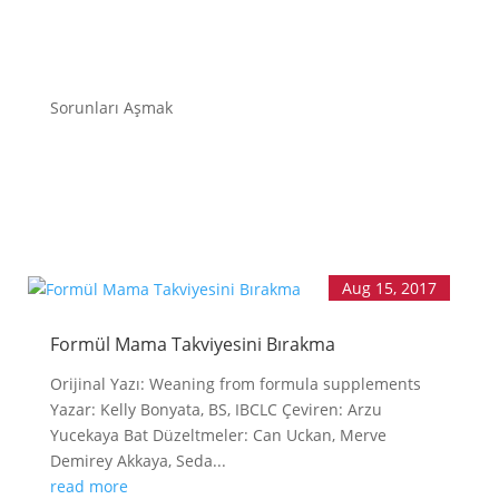
ANA SAYFA
EMZİRMEYİ
Sorunları Aşmak
BAŞLAMAK
EMZİRME
SORUNLARI
AŞMAK
EMZİRME
DÖNEMLERİ
ÖZEL
DURUMLAR
Aug 15, 2017
EMZİRME
HAFTASI 2026
Formül Mama Takviyesini Bırakma
AFET & ACİL
DURUM
Orijinal Yazı: Weaning from formula supplements
Yazar: Kelly Bonyata, BS, IBCLC Çeviren: Arzu
BABYWEARING
Yucekaya Bat Düzeltmeler: Can Uckan, Merve
Kitap:
Demirey Akkaya, Seda...
EMZİRME
SANATI
read more