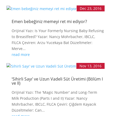
LLL TÜRKİYE
HAKKINDA
Dec 23, 2016
Emen bebeğiniz memeyi ret mi ediyor?
Orijinal Yazı: Is Your Formerly Nursing Baby Refusing
to Breastfeed? Yazar: Nancy Mohrbacher, IBCLC,
FILCA Çeviren: Arzu Yucekaya Bat Düzeltmeler:
Merve...
read more
Nov 13, 2016
‘Sihirli Sayı’ ve Uzun Vadeli Süt Üretimi (Bölüm I
ve II)
Orijinal Yazı: The 'Magic Number' and Long-Term
Milk Production (Parts I and II) Yazar: Nancy
Mohrbacher, IBCLC, FILCA Çeviri: Çiğdem Kayacık
Düzeltmeler: Can...