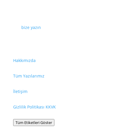
Web sayfamızda yayınlanan tüm içerikler, görseller,
dokümanlar, videolar izinsiz kullanılamaz. İzin almak
için
bize yazın
.
Faydalı Bağlantılar
Hakkımızda
Tüm Yazılarımız
İletişim
Gizlilik Politikası KKVK
Tüm Etiketleri Göster