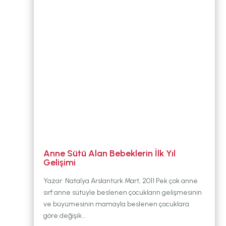
DURUM
BABYWEARING
Kitap:
EMZİRME
SANATI
LLL TÜRKİYE
HAKKINDA
Anne Sütü Alan Bebeklerin İlk Yıl
Gelişimi
Yazar: Natalya Arslantürk Mart, 2011 Pek çok anne
sırf anne sütüyle beslenen çocukların gelişmesinin
ve büyümesinin mamayla beslenen çocuklara
göre değişik...