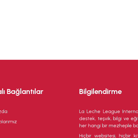
lı Bağlantılar
Bilgilendirme
ızda
La Leche League Interna
destek, teşvik, bilgi ve 
ılarımız
her hangi bir mezheple bağ
Hiçbir websitesi, hiçbir ki