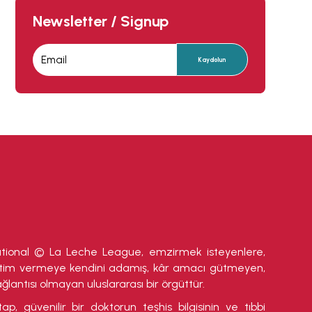
Newsletter / Signup
Kaydolun
tional © La Leche League, emzirmek isteyenlere,
eğitim vermeye kendini adamış, kâr amacı gütmeyen,
lantısı olmayan uluslararası bir örgüttür.
tap, güvenilir bir doktorun teşhis bilgisinin ve tıbbi