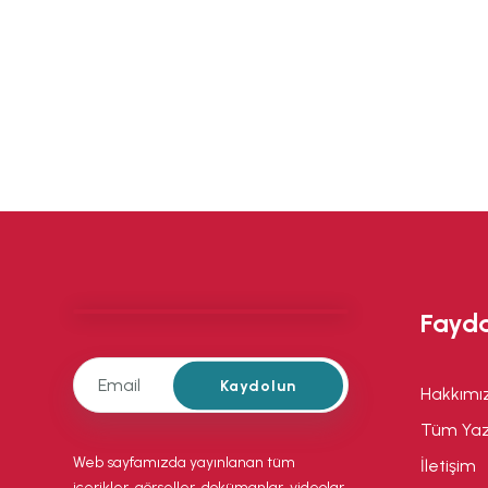
Fayda
Kaydolun
Hakkım
Tüm Yaz
Web sayfamızda yayınlanan tüm
İletişim
içerikler, görseller, dokümanlar, videolar