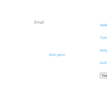
Fay
Kaydolun
Hak
Tüm 
Web sayfamızda yayınlanan tüm
içerikler, görseller, dokümanlar,
videolar izinsiz kullanılamaz. İzin
İlet
almak için
bize yazın
.
Gizl
Tüm
Copyright © 2026 La Leche League Türkiye | Al