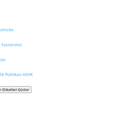
dalı Bağlantılar
Bilgilendirme
kımızda
La Leche League Internatio
destek, teşvik, bilgi ve eği
her hangi bir mezheple bağla
Yazılarımız
Hiçbir websitesi, hiçbir kitap,
işim
tavsiyesinin yerini tutamaz
almadan önce lütfen doktor
ilik Politikası KKVK
şikayetçiyseniz veya tedavi 
varsa buna özellikle dikkat ed
 Etiketleri Göster
l rights reserved. Designed by Charlotte Codron & Vicky