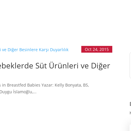
EMZİRME
SORUNLARI
AŞMAK
EMZİRME
DÖNEMLERİ
ÖZEL
DURUMLAR
EMZİRME
Oct 24, 2015
HAFTASI 2026
AFET & ACİL
beklerde Süt Ürünleri ve Diğer
DURUM
BABYWEARING
Kitap:
s in Breastfed Babies Yazar: Kelly Bonyata, BS,
EMZİRME
SANATI
uygu İslamoğlu,...
LLL TÜRKİYE
HAKKINDA