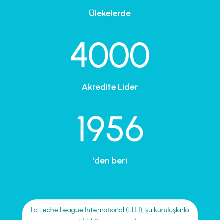
Ülekelerde
4000
Akredite Lider
1956
'den beri
La Leche League International (LLLI), şu kuruluşlarla