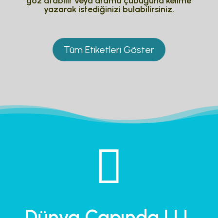
göz atabilir veya arama çubuğuna kelime
yazarak istediğinizi bulabilirsiniz.
Tüm Etiketleri Göster

Dünya Çapında LLL