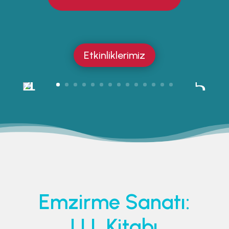
Etkinliklerimiz
Emzirme Sanatı:
LLL Kitabı