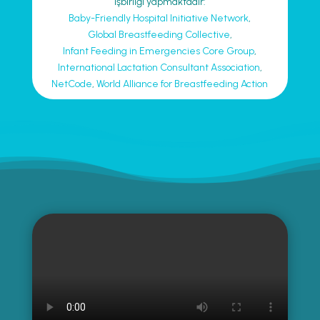
işbirliği yapmaktadır:
Baby-Friendly Hospital Initiative Network
,
Global Breastfeeding Collective
,
Infant Feeding in Emergencies Core Group
,
International Lactation Consultant Association
,
NetCode
,
World Alliance for Breastfeeding Action