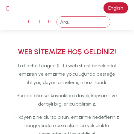

English
M
WEB SİTEMİZE HOŞ GELDİNİZ!
La Leche League (LLL) web sitesi, bebeklerini
emziren ve emzirme yolculuğunda desteğe
ihtiyaç duyan anneler için hazırlandı.
Burada bilimsel kaynaklara dayalı, kapsamlı ve
detaylı bilgiler bulabilirsiniz.
Hikâyeniz ne olursa olsun, emzirme hedefleriniz
hangi yönde olursa olsun, bu yolculukta
yanınızdayız. Hoş geldiniz!