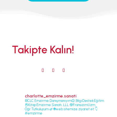
Takipte Kalın!
charlotte_emzirme.sanati
IBCLC Emzirme Danışmanıyım😊 Bilgi•Destek•Eğitim
📕Kitap:Emzirme Sanatı, LLL
🤓Fransızım•Uzm.
Öğr.•Tutkuluyum 🌿
🌐web sitemize ziyaret et 👇
#emzirme