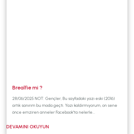
DURUM
BABYWEARING
Kitap:
EMZİRME
SANATI
LLL TÜRKİYE
HAKKINDA
Brealfie mi ?
28/06/2025 NOT: Gençler, Bu sayfadaki yazı eski (2016)
artık sanırım bu moda geçti. Yazı kaldırmıyorum, on sene
önce emziren anneler Facebook'ta nelerle...