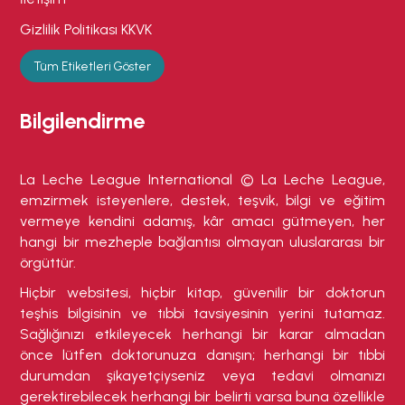
Gizlilik Politikası KKVK
Tüm Etiketleri Göster
Bilgilendirme
La Leche League International © La Leche League,
emzirmek isteyenlere, destek, teşvik, bilgi ve eğitim
vermeye kendini adamış, kâr amacı gütmeyen, her
hangi bir mezheple bağlantısı olmayan uluslararası bir
örgüttür.
Hiçbir websitesi, hiçbir kitap, güvenilir bir doktorun
teşhis bilgisinin ve tıbbi tavsiyesinin yerini tutamaz.
Sağlığınızı etkileyecek herhangi bir karar almadan
önce lütfen doktorunuza danışın; herhangi bir tıbbi
durumdan şikayetçiyseniz veya tedavi olmanızı
gerektirebilecek herhangi bir belirti varsa buna özellikle