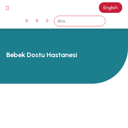

English
ANA SAYFA
EMZİRMEYİ
BAŞLAMAK
EMZİRME
Bebek Dostu Hastanesi
SORUNLARI
AŞMAK
EMZİRME
DÖNEMLERİ
ÖZEL
DURUMLAR
EMZİRME
HAFTASI 2026
AFET & ACİL