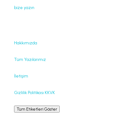
dokümanlar, videolar izinsiz kullanılamaz. İzin almak için
bize yazın
.
Faydalı Bağlantılar
Hakkımızda
Tüm Yazılarımız
İletişim
Gizlilik Politikası KKVK
Tüm Etiketleri Göster
Bilgilendirme