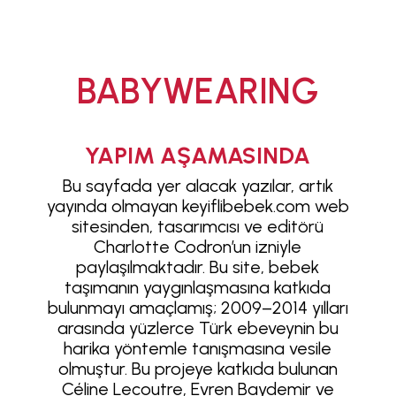
ANA SAYFA
BABYWEARING
EMZİRMEYİ
BAŞLAMAK
EMZİRME
SORUNLARI
AŞMAK
YAPIM AŞAMASINDA
EMZİRME
Bu sayfada yer alacak yazılar, artık
DÖNEMLERİ
yayında olmayan keyiflibebek.com web
ÖZEL
sitesinden, tasarımcısı ve editörü
DURUMLAR
Charlotte Codron’un izniyle
EMZİRME
HAFTASI 2026
paylaşılmaktadır. Bu site, bebek
taşımanın yaygınlaşmasına katkıda
AFET & ACİL
DURUM
bulunmayı amaçlamış; 2009–2014 yılları
arasında yüzlerce Türk ebeveynin bu
BABYWEARING
harika yöntemle tanışmasına vesile
Kitap:
olmuştur. Bu projeye katkıda bulunan
EMZİRME
SANATI
Céline Lecoutre, Evren Baydemir ve