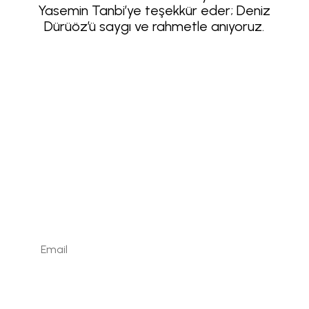
Yasemin Tanbi’ye teşekkür eder; Deniz
LLL TÜRKİYE
HAKKINDA
Dürüöz’ü saygı ve rahmetle anıyoruz.
Kaydolun
Web sayfamızda yayınlanan tüm içerikler, görseller,