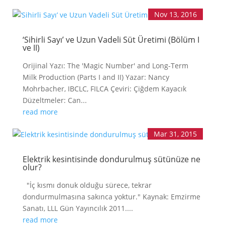
Nov 13, 2016
‘Sihirli Sayı’ ve Uzun Vadeli Süt Üretimi (Bölüm I
ve II)
Orijinal Yazı: The 'Magic Number' and Long-Term
Milk Production (Parts I and II) Yazar: Nancy
Mohrbacher, IBCLC, FILCA Çeviri: Çiğdem Kayacık
Düzeltmeler: Can...
read more
Mar 31, 2015
Elektrik kesintisinde dondurulmuş sütünüze ne
olur?
"İç kısmı donuk olduğu sürece, tekrar
dondurmulmasına sakınca yoktur." Kaynak: Emzirme
Sanatı, LLL Gün Yayıncılık 2011....
read more