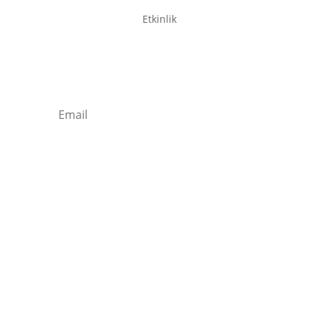
Etkinlik
Newsletter / Signup
Kaydolun