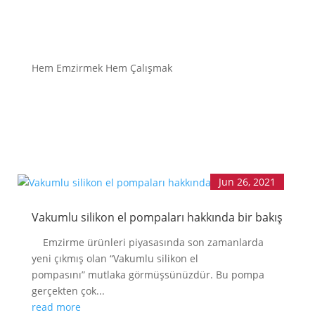
ANA SAYFA
EMZİRMEYİ
Hem Emzirmek Hem Çalışmak
BAŞLAMAK
EMZİRME
SORUNLARI
AŞMAK
EMZİRME
DÖNEMLERİ
ÖZEL
DURUMLAR
Jun 26, 2021
EMZİRME
HAFTASI 2026
Vakumlu silikon el pompaları hakkında bir bakış
AFET & ACİL
DURUM
Emzirme ürünleri piyasasında son zamanlarda
yeni çıkmış olan “Vakumlu silikon el
BABYWEARING
pompasını” mutlaka görmüşsünüzdür. Bu pompa
Kitap:
gerçekten çok...
EMZİRME
SANATI
read more