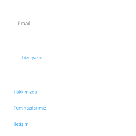
Kaydolun
Web sayfamızda yayınlanan tüm içerikler, görseller,
dokümanlar, videolar izinsiz kullanılamaz. İzin almak
için
bize yazın
.
Faydalı Bağlantılar
Hakkımızda
Tüm Yazılarımız
İletişim