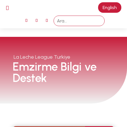

English
M
La Leche League Turkiye
Emzirme Bilgi ve
Destek