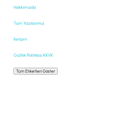
Hakkımızda
Tüm Yazılarımız
İletişim
Gizlilik Politikası KKVK
Tüm Etiketleri Göster
Bilgilendirme
La Leche League International © La Leche League,
emzirmek isteyenlere, destek, teşvik, bilgi ve eğitim
vermeye kendini adamış, kâr amacı gütmeyen, her
hangi bir mezheple bağlantısı olmayan uluslararası bir
örgüttür.