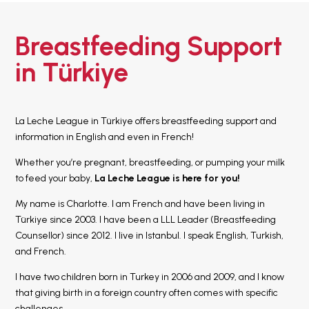
Breastfeeding Support
ANA SAYFA
in Türkiye
EMZİRMEYİ
BAŞLAMAK
EMZİRME
SORUNLARI
AŞMAK
La Leche League in Türkiye offers breastfeeding support and
EMZİRME
information in English and even in French!
DÖNEMLERİ
Whether you’re pregnant, breastfeeding, or pumping your milk
ÖZEL
DURUMLAR
to feed your baby,
La Leche League is here for you!
EMZİRME
My name is Charlotte. I am French and have been living in
HAFTASI 2026
Türkiye since 2003. I have been a LLL Leader (Breastfeeding
AFET & ACİL
Counsellor) since 2012. I live in Istanbul. I speak English, Turkish,
DURUM
and French.
BABYWEARING
I have two children born in Turkey in 2006 and 2009, and I know
Kitap:
EMZİRME
that giving birth in a foreign country often comes with specific
SANATI
challenges.