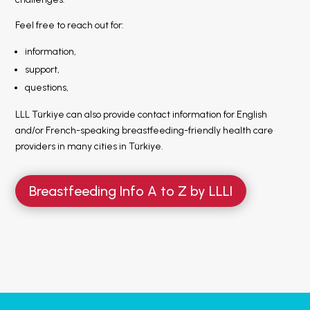
LLL TÜRKİYE
HAKKINDA
Feel free to reach out for:
information,
support,
questions,
LLL Türkiye can also provide contact information for English
and/or French-speaking breastfeeding-friendly health care
providers in many cities in Türkiye.
Breastfeeding Info A to Z by LLLI