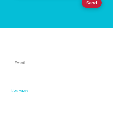
Send
Kaydolun
Web sayfamızda yayınlanan tüm içerikler, görseller,
dokümanlar, videolar izinsiz kullanılamaz. İzin almak için
bize yazın
.
Faydalı Bağlantılar