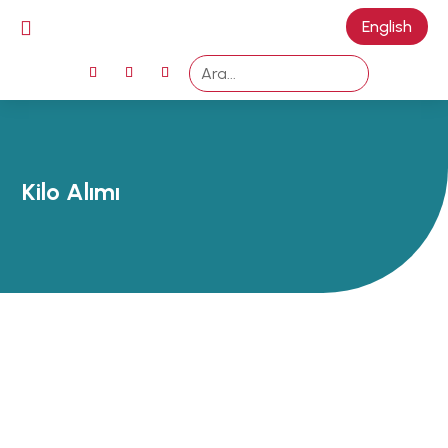

English
ANA SAYFA
EMZİRMEYİ
BAŞLAMAK
EMZİRME
Kilo Alımı
SORUNLARI
AŞMAK
EMZİRME
DÖNEMLERİ
ÖZEL
DURUMLAR
EMZİRME
HAFTASI 2026
AFET & ACİL