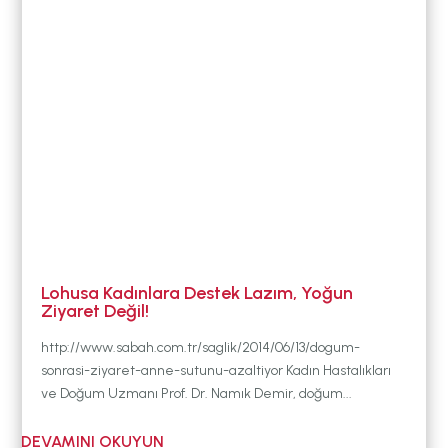
DURUM
BABYWEARING
Kitap:
EMZİRME
SANATI
LLL TÜRKİYE
HAKKINDA
Lohusa Kadınlara Destek Lazım, Yoğun
Ziyaret Değil!
http://www.sabah.com.tr/saglik/2014/06/13/dogum-
sonrasi-ziyaret-anne-sutunu-azaltiyor Kadın Hastalıkları
ve Doğum Uzmanı Prof. Dr. Namık Demir, doğum...