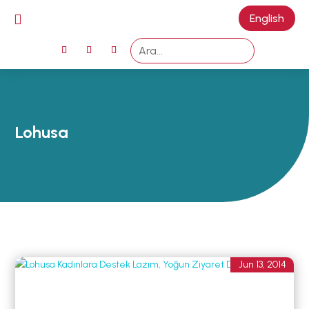

English
ANA SAYFA
EMZİRMEYİ
BAŞLAMAK
EMZİRME
Lohusa
SORUNLARI
AŞMAK
EMZİRME
DÖNEMLERİ
ÖZEL
DURUMLAR
EMZİRME
Jun 13, 2014
HAFTASI 2026
AFET & ACİL