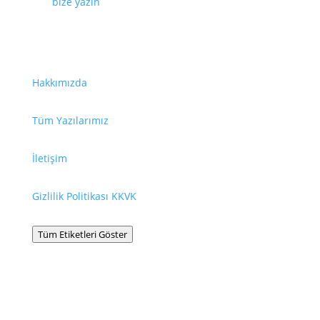
için
bize yazın
.
Faydalı Bağlantılar
Hakkımızda
Tüm Yazılarımız
İletişim
Gizlilik Politikası KKVK
Tüm Etiketleri Göster
Bilgilendirme
La Leche League International © La Leche League,