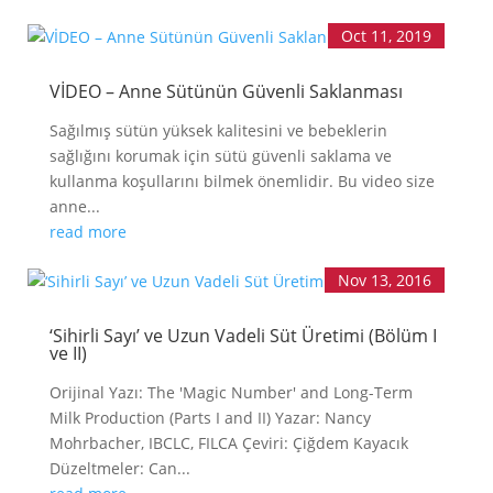
LLL TÜRKİYE
HAKKINDA
Oct 11, 2019
VİDEO – Anne Sütünün Güvenli Saklanması
Sağılmış sütün yüksek kalitesini ve bebeklerin
sağlığını korumak için sütü güvenli saklama ve
kullanma koşullarını bilmek önemlidir. Bu video size
anne...
read more
Nov 13, 2016
‘Sihirli Sayı’ ve Uzun Vadeli Süt Üretimi (Bölüm I
ve II)
Orijinal Yazı: The 'Magic Number' and Long-Term
Milk Production (Parts I and II) Yazar: Nancy
Mohrbacher, IBCLC, FILCA Çeviri: Çiğdem Kayacık
Düzeltmeler: Can...