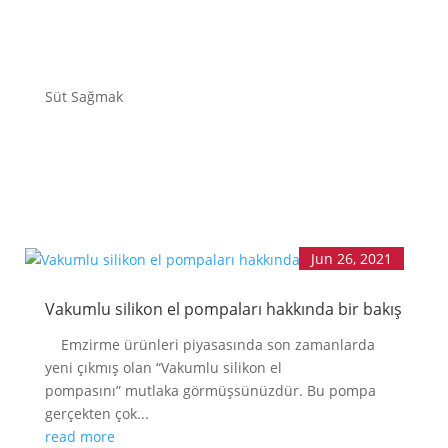
ANA SAYFA
EMZİRMEYİ
Süt Sağmak
BAŞLAMAK
EMZİRME
SORUNLARI
AŞMAK
EMZİRME
DÖNEMLERİ
ÖZEL
DURUMLAR
Jun 26, 2021
EMZİRME
HAFTASI 2026
Vakumlu silikon el pompaları hakkında bir bakış
AFET & ACİL
DURUM
Emzirme ürünleri piyasasında son zamanlarda
yeni çıkmış olan “Vakumlu silikon el
BABYWEARING
pompasını” mutlaka görmüşsünüzdür. Bu pompa
Kitap:
gerçekten çok...
EMZİRME
SANATI
read more