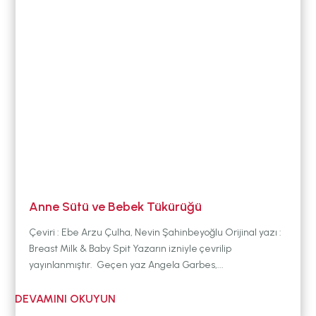
DURUM
BABYWEARING
Kitap:
EMZİRME
SANATI
LLL TÜRKİYE
HAKKINDA
Anne Sütü ve Bebek Tükürüğü
Çeviri : Ebe Arzu Çulha, Nevin Şahinbeyoğlu Orijinal yazı :
Breast Milk & Baby Spit Yazarın izniyle çevrilip
yayınlanmıştır. Geçen yaz Angela Garbes,...