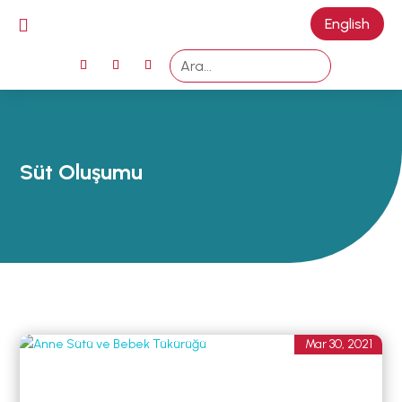

English
ANA SAYFA
EMZİRMEYİ
BAŞLAMAK
EMZİRME
Süt Oluşumu
SORUNLARI
AŞMAK
EMZİRME
DÖNEMLERİ
ÖZEL
DURUMLAR
EMZİRME
Mar 30, 2021
HAFTASI 2026
AFET & ACİL