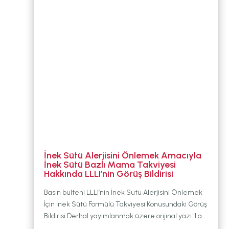
DURUM
BABYWEARING
Kitap:
EMZİRME
SANATI
LLL TÜRKİYE
HAKKINDA
İnek Sütü Alerjisini Önlemek Amacıyla
İnek Sütü Bazlı Mama Takviyesi
Hakkında LLLI’nin Görüş Bildirisi
Basın bülteni LLLI’nin İnek Sütü Alerjisini Önlemek
İçin İnek Sütü Formülü Takviyesi Konusundaki Görüş
Bildirisi Derhal yayımlanmak üzere orijinal yazı: La...