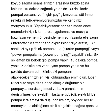
koyup sağma seanslarınızın arasında buzdolabına
kaldırın. 10 dakika sağmak yeterlidir. 30 dakikadır
pompalıyorsanız ve “hiçbir şey” çıkmıyorsa, süt inme
refleksini tetikleyemiyorsunuzdur ve kendinizi
yoruyorsunuz. Yapabiliyorsanız her sağımdan önce
memelerinizi, ılık kompres uygulaması ve masajla
hazırlayın ve hem öncesinde hem sonrasında elle sağın
(internette “Marmet hand expression” diye aratın). Bir
saatinizi ayırıp “blok pompalama (cluster pumpng)” veya
“power pompalama (power pumping)” yapabilirsiniz. Sık
sık emen bir bebek gibi pompa yapın. 10 dakika pompa
yapın, 5 dakika ara verin, yine pompa yapın ve bu
şekilde devam edin.
Elinizdeki pompanın,
alabileceklerinizin en iyisi olduğundan emin olun. Eğer
ikinci else veya daha önce almış olduğunuz bir
pompaysa servise gitmesi ve bazı parçalarının
değiştirilmesi gerekebilir. Hastane tipi, ikili, elektrikli bir
pompa kiralamayı da düşünebilirsiniz, böylece her iki
memeyi de olabildiğince etkili bir şekilde sağma şansına