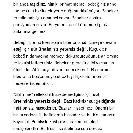
bir anda taşıdınız.
Minik, primat memeli bebeğiniz anne
memesinin harika bir yer olduğunu düşünüyor. Bebekler
rahatlamak için emmeyi sever. Bebekler ekstra
porsiyonları sever. Bu yeterince süt üretemediğiniz
anlamına gelmez.
Bebeğiniz emdikten sonra biberonla süt içmeye devam
ettiği için
süt üretiminiz yetersiz değil.
Küçük bir
bebeğin damağına memeyi dokundurduğunuz an emme
refleksini tetiklersiniz. Bebekler genellikle ihtiyaçlarının
ötesinde süt içmeye devam edeceklerdir. Bu durum
biberonla beslenmeyle obeziteyi ilişkilendirmemizin
nedenlerinden biridir.
“
Süt inme” refleksini hissedemediğiniz için
süt
üretiminiz yetersiz değil.
Bazı kadınlar süt geldiğinde
hafif bir sızı hissederler. Bazıları hissetmez. Önemli bir
kısmı sadece ilk haftalarda hisseder ve bu his zamanla
kaybolur. Bu hissin kayboluşu bazen anneleri
endişelendirir. Bu hissin kaybolması son derece