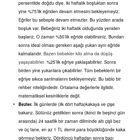
persentilde doğdu diye, iki haftalık boşluktan sonra
yine %75’lik eğriden devam etmesini bekleyemeyiz.
Eğriler bu sebeple devam etmezler. Bu yüzden arada
boşluk var. Bebeğiniz iki haftalık olduğunda yeniden
başlarız. O zaman %50’lik eğride olabilirsiniz. Bundan
sonra ideal olması gereken aşağı yukarı aynı eğride
kalmalarıdır.
Bazen bebekler kilo alma da düşüş
yaşayabilirler.
%25’lik eğriye yaklaşabilirler. Sonra
birden yine yukarılara çıkabilirler. Tüm bebeklerin bir
eğriye sıkıca sarılmalarını bekleyemeyiz. Bu tablo bir
rehber niteliğindedir. Ortalama değerlerle ilgilidir,
matematiksel kesinliklerle değil.
Bezler.
İlk günlerde (ilk dört hafta)kakaya ve çişe
bakarız. Sütünüz geldikten sonra (ikinci ile beşinci gün
arasında) 24 saatlik bir zaman diliminde altı çişli bez
ve üç tane, en az 1 TL demir para büyüklüğünde kaka
görmeyi bekleriz. Dördüncü haftadan sonra bazı