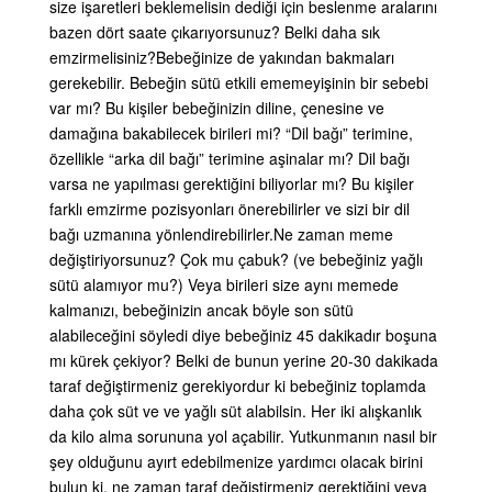
size işaretleri beklemelisin dediği için beslenme aralarını
bazen dört saate çıkarıyorsunuz? Belki daha sık
emzirmelisiniz?
Bebeğinize de yakından bakmaları
gerekebilir. Bebeğin sütü etkili ememeyişinin bir sebebi
var mı? Bu kişiler bebeğinizin diline, çenesine ve
damağına bakabilecek birileri mi? “Dil bağı” terimine,
özellikle “arka dil bağı” terimine aşinalar mı? Dil bağı
varsa ne yapılması gerektiğini biliyorlar mı? Bu kişiler
farklı emzirme pozisyonları önerebilirler ve sizi bir dil
bağı uzmanına yönlendirebilirler.
Ne zaman meme
değiştiriyorsunuz? Çok mu çabuk? (ve bebeğiniz yağlı
sütü alamıyor mu?) Veya birileri size aynı memede
kalmanızı, bebeğinizin ancak böyle son sütü
alabileceğini söyledi diye bebeğiniz 45 dakikadır boşuna
mı kürek çekiyor? Belki de bunun yerine 20-30 dakikada
taraf değiştirmeniz gerekiyordur ki bebeğiniz toplamda
daha çok süt ve ve yağlı süt alabilsin. Her iki alışkanlık
da kilo alma sorununa yol açabilir. Yutkunmanın nasıl bir
şey olduğunu ayırt edebilmenize yardımcı olacak birini
bulun ki, ne zaman taraf değiştirmeniz gerektiğini veya