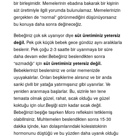
bir birleşimidir. Memelerinin ebadına bakarak bir kişinin
süt üretimiyle ilgili yorumda bulunulamaz. Memelerinizin
gerçekten de “normal” görünmediğini düşünüyorsanız
bu konuya daha sonra değineceğiz.
Bebeğiniz çok sık uyanıyor diye
süt üretiminiz yetersiz
değil.
Pek çok küçük bebek gece gündüz aynı aralıklarla
beslenir. Pek çoğu 2-3 saatte bir uyanmaya bir süre
daha devam eder.
Bebeğiniz beslendikten sonra
“sızmadığı” için
süt üretiminiz yetersiz değil.
Bebeklerinizi beslersiniz ve onlar memenizde
uyuyakalırlar. Onları beşiklerine alırsınız ve bir anda
sanki çivili bir yatağa yatırmışsınız gibi uyanırlar. Ve
yeniden aranmaya başlarlar. Bu, sizinle ten tene
temasta olmak güzel, rahat, sıcak olduğu ve güzel
koktuğu için olur.Beşiği sizin kadar sıcak değil.
Bebeğinizi beşiğe taşırken Moro refleksini tetiklemiş
olabilirsiniz. Muhtemelen beslendikten sonra 15-30
dakika içinde, kan dolaşımlarındaki kolesistokinin
hormonunu düştüğü ve bu yüzden daha uyanık olduğu