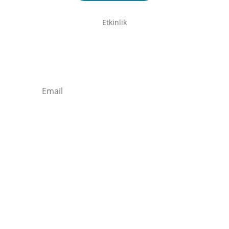
Etkinlik
Newsletter / Signup
Kaydolun