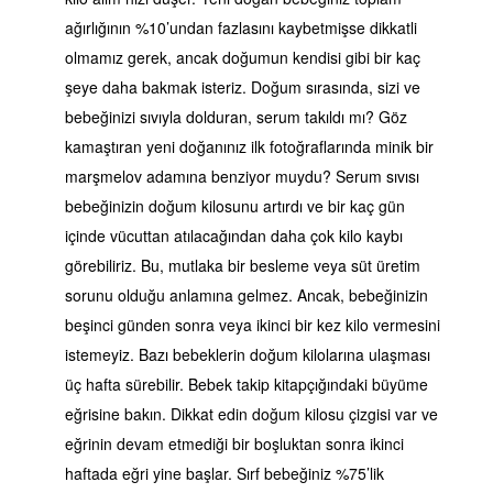
ağırlığının %10’undan fazlasını kaybetmişse dikkatli
olmamız gerek, ancak doğumun kendisi gibi bir kaç
şeye daha bakmak isteriz. Doğum sırasında, sizi ve
bebeğinizi sıvıyla dolduran, serum takıldı mı? Göz
kamaştıran yeni doğanınız ilk fotoğraflarında minik bir
marşmelov adamına benziyor muydu? Serum sıvısı
bebeğinizin doğum kilosunu artırdı ve bir kaç gün
içinde vücuttan atılacağından daha çok kilo kaybı
görebiliriz. Bu, mutlaka bir besleme veya süt üretim
sorunu olduğu anlamına gelmez. Ancak, bebeğinizin
beşinci günden sonra veya ikinci bir kez kilo vermesini
istemeyiz. Bazı bebeklerin doğum kilolarına ulaşması
üç hafta sürebilir.
Bebek takip kitapçığındaki büyüme
eğrisine bakın. Dikkat edin doğum kilosu çizgisi var ve
eğrinin devam etmediği bir boşluktan sonra ikinci
haftada eğri yine başlar. Sırf bebeğiniz %75’lik