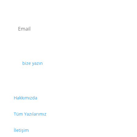
Kaydolun
Web sayfamızda yayınlanan tüm içerikler, görseller,
dokümanlar, videolar izinsiz kullanılamaz. İzin almak
için
bize yazın
.
Faydalı Bağlantılar
Hakkımızda
Tüm Yazılarımız
İletişim