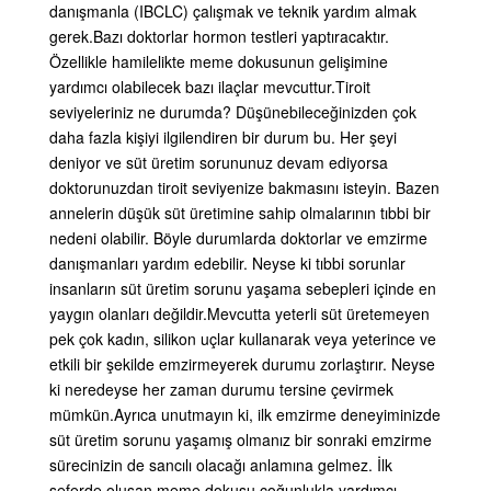
danışmanla (IBCLC) çalışmak ve teknik yardım almak
gerek.
Bazı doktorlar hormon testleri yaptıracaktır.
Özellikle hamilelikte meme dokusunun gelişimine
yardımcı olabilecek bazı ilaçlar mevcuttur.
Tiroit
seviyeleriniz ne durumda? Düşünebileceğinizden çok
daha fazla kişiyi ilgilendiren bir durum bu. Her şeyi
deniyor ve süt üretim sorununuz devam ediyorsa
doktorunuzdan tiroit seviyenize bakmasını isteyin. Bazen
annelerin düşük süt üretimine sahip olmalarının tıbbi bir
nedeni olabilir. Böyle durumlarda doktorlar ve emzirme
danışmanları yardım edebilir. Neyse ki tıbbi sorunlar
insanların süt üretim sorunu yaşama sebepleri içinde en
yaygın olanları değildir.
Mevcutta yeterli süt üretemeyen
pek çok kadın, silikon uçlar kullanarak veya yeterince ve
etkili bir şekilde emzirmeyerek durumu zorlaştırır. Neyse
ki neredeyse her zaman durumu tersine çevirmek
mümkün.
Ayrıca unutmayın ki, ilk emzirme deneyiminizde
süt üretim sorunu yaşamış olmanız bir sonraki emzirme
sürecinizin de sancılı olacağı anlamına gelmez. İlk
seferde oluşan meme dokusu çoğunlukla yardımcı