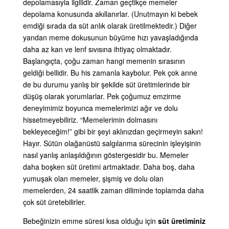
depolamasıyla ilgilidir. Zaman geçtikçe memeler
depolama konusunda akıllanırlar. (Unutmayın ki bebek
emdiği sırada da süt anlık olarak üretilmektedir.) Diğer
yandan meme dokusunun büyüme hızı yavaşladığında
daha az kan ve lenf sıvısına ihtiyaç olmaktadır.
Başlangıçta, çoğu zaman hangi memenin sırasının
geldiği bellidir. Bu his zamanla kaybolur. Pek çok anne
de bu durumu yanlış bir şekilde süt üretimlerinde bir
düşüş olarak yorumlarlar. Pek çoğumuz emzirme
deneyimimiz boyunca memelerimizi ağır ve dolu
hissetmeyebiliriz. “Memelerimin dolmasını
bekleyeceğim!” gibi bir şeyi aklınızdan geçirmeyin sakın!
Hayır. Sütün olağanüstü salgılanma sürecinin işleyişinin
nasıl yanlış anlaşıldığının göstergesidir bu. Memeler
daha boşken süt üretimi artmaktadır. Daha boş, daha
yumuşak olan memeler, şişmiş ve dolu olan
memelerden, 24 saatlik zaman diliminde toplamda daha
çok süt üretebilirler.
Bebeğinizin emme süresi kısa olduğu için
süt üretiminiz