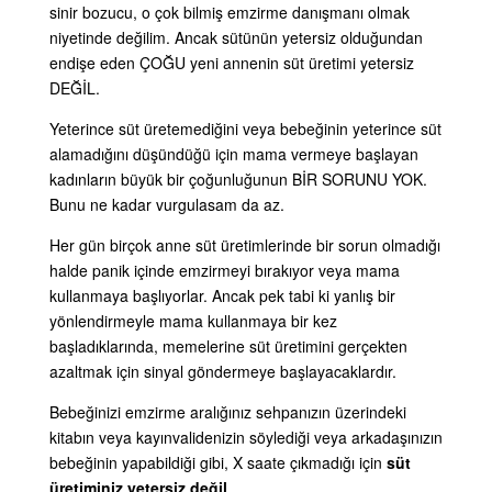
sinir bozucu, o çok bilmiş emzirme danışmanı olmak
LLL TÜRKİYE
HAKKINDA
niyetinde değilim. Ancak sütünün yetersiz olduğundan
endişe eden ÇOĞU yeni annenin süt üretimi yetersiz
DEĞİL.
Yeterince süt üretemediğini veya bebeğinin yeterince süt
alamadığını düşündüğü için mama vermeye başlayan
kadınların büyük bir çoğunluğunun BİR SORUNU YOK.
Bunu ne kadar vurgulasam da az.
Her gün birçok anne süt üretimlerinde bir sorun olmadığı
halde panik içinde emzirmeyi bırakıyor veya mama
kullanmaya başlıyorlar. Ancak pek tabi ki yanlış bir
yönlendirmeyle mama kullanmaya bir kez
başladıklarında, memelerine süt üretimini gerçekten
azaltmak için sinyal göndermeye başlayacaklardır.
Bebeğinizi emzirme aralığınız sehpanızın üzerindeki
kitabın veya kayınvalidenizin söylediği veya arkadaşınızın
bebeğinin yapabildiği gibi, X saate çıkmadığı için
süt
üretiminiz yetersiz değil
.