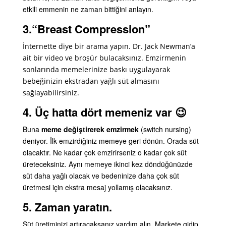
etkili emmenin ne zaman bittiğini anlayın.
3.“Breast Compression”
İnternette
diye bir arama yapın. Dr. Jack Newman’a
ait bir video ve broşür bulacaksınız. Emzirmenin
sonlarında memelerinize baskı uygulayarak
bebeğinizin ekstradan yağlı süt almasını
sağlayabilirsiniz.
4. Üç hatta dört memeniz var 😉
Buna
meme değiştirerek emzirmek
(switch nursing)
deniyor. İlk emzirdiğiniz memeye geri dönün. Orada süt
olacaktır. Ne kadar çok emzirirseniz o kadar çok süt
üreteceksiniz. Aynı memeye ikinci kez döndüğünüzde
süt daha yağlı olacak ve bedeninize daha çok süt
üretmesi için ekstra mesaj yollamış olacaksınız.
5. Zaman yaratın.
Süt üretiminizi artıracaksanız yardım alın. Markete gidip