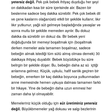
yetersiz değil.
Pek çok bebek ihtiyaç duyduğu her şeyi
on dakikadan kısa bir süre içerisinde alır. Bazen bir
beslenme sadece beş dakika sürebilir. Pek çok bebek dil
ve çene kaslarını olağanüstü etkili bir şekilde kullanır, lıkır
lıkır yutkunur, yağlı süt gelmeye başladığında yavaşlar ve
sonra mutlu bir şekilde memeden ayrılır. Bu dokuz
dakika da sürebilir on dokuz da. Bir bebek yeni
doğduğunda bir memeyi boşaltmak için (boşaltmak
derken memeler asla tamamen boşalmaz, sadece
bebeğin almak istediği tüm sütü almış olması demek) 30
dakikaya ihtiyaç duyabilir. Bebek büyüdükçe bu süre
belirgin bir şekilde düşer. Bu, bebeğin daha az sü içtiği
anlamına gelmez. Küçük, uykulu, hafif sarılık geçiren bir
bebeğin, emerken bir kaç dakika boyunca yutkunmadan
anne memesinde hemen uykuya dalması tamamen farklı
bir hikaye. Yine de bebeğin daha uzun emmesi her
zaman daha iyi olmayabilir.
Memeleriniz küçük olduğu için
süt üretiminiz yetersiz
değil.
Büyükbmemeler yağ dokusu ve salgı bezlerinin