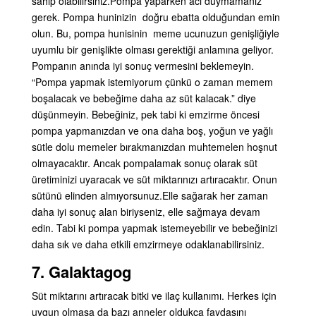
sahip olabilirsiniz.
Pompa yaparken acı duymamanız
gerek. Pompa huninizin doğru ebatta olduğundan emin
olun. Bu, pompa hunisinin meme ucunuzun genişliğiyle
uyumlu bir genişlikte olması gerektiği anlamına geliyor.
Pompanın anında iyi sonuç vermesini beklemeyin.
“Pompa yapmak istemiyorum çünkü o zaman memem
boşalacak ve bebeğime daha az süt kalacak.” diye
düşünmeyin. Bebeğiniz, pek tabi ki emzirme öncesi
pompa yapmanızdan ve ona daha boş, yoğun ve yağlı
sütle dolu memeler bırakmanızdan muhtemelen hoşnut
olmayacaktır. Ancak pompalamak sonuç olarak süt
üretiminizi uyaracak ve süt miktarınızı artıracaktır. Onun
sütünü elinden almıyorsunuz.
Elle sağarak her zaman
daha iyi sonuç alan biriyseniz, elle sağmaya devam
edin.
Tabi ki pompa yapmak istemeyebilir ve bebeğinizi
daha sık ve daha etkili emzirmeye odaklanabilirsiniz.
7. Galaktagog
Süt miktarını artıracak bitki ve ilaç kullanımı. Herkes için
uygun olmasa da bazı anneler oldukça faydasını