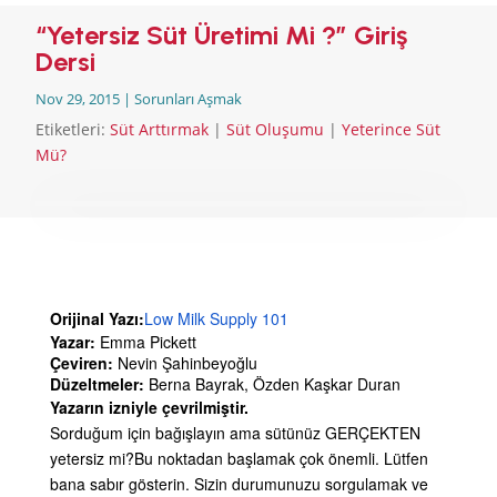
“Yetersiz Süt Üretimi Mi ?” Giriş
Dersi
ANA SAYFA
Nov 29, 2015
|
Sorunları Aşmak
EMZİRMEYİ
BAŞLAMAK
Etiketleri:
Süt Arttırmak
|
Süt Oluşumu
|
Yeterince Süt
Mü?
EMZİRME
SORUNLARI
AŞMAK
EMZİRME
DÖNEMLERİ
ÖZEL
DURUMLAR
EMZİRME
Orijinal Yazı:
Low Milk Supply 101
HAFTASI 2026
Yazar:
Emma Pickett
Ç
eviren:
Nevin Şahinbeyoğlu
AFET & ACİL
DURUM
Düzeltmeler:
Berna Bayrak, Özden Kaşkar Duran
Yazarın izniyle çevrilmiştir.
BABYWEARING
Sorduğum için bağışlayın ama sütünüz GERÇEKTEN
Kitap:
yetersiz mi?
Bu noktadan başlamak çok önemli. Lütfen
EMZİRME
SANATI
bana sabır gösterin. Sizin durumunuzu sorgulamak ve