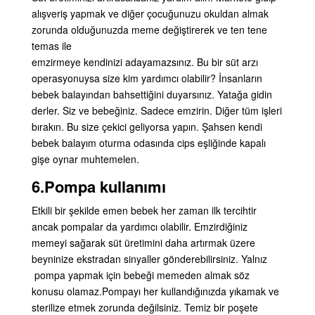
alışveriş yapmak ve diğer çocuğunuzu okuldan almak
zorunda olduğunuzda meme değiştirerek ve ten tene
temas ile
emzirmeye kendinizi adayamazsınız. Bu bir süt arzı
operasyonuysa size kim yardımcı olabilir? İnsanların
bebek balayından bahsettiğini duyarsınız. Yatağa gidin
derler. Siz ve bebeğiniz. Sadece emzirin. Diğer tüm işleri
bırakın. Bu size çekici geliyorsa yapın. Şahsen kendi
bebek balayım oturma odasında cips eşliğinde kapalı
gişe oynar muhtemelen.
6.Pompa
kullanımı
Etkili bir şekilde emen bebek her zaman ilk tercihtir
ancak pompalar da yardımcı olabilir. Emzirdiğiniz
memeyi sağarak süt üretimini daha artırmak üzere
beyninize ekstradan sinyaller gönderebilirsiniz. Yalnız
pompa yapmak için bebeği memeden almak söz
konusu olamaz.
Pompayı her kullandığınızda yıkamak ve
sterilize etmek zorunda değilsiniz. Temiz bir poşete