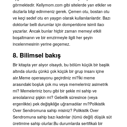
görmektedir. Kellymom.com gibi sitelerde yan etkiler ve
dozlarla bilgi edinmeniz gerek. Çemen otu, bostan otu
ve keçi sedef otu en yaygın olarak kullanılanlardır. Bazı
doktorlar belli durumlar için domperidone isimli ilacı
yazarlar. Ancak bunlar hiçbir zaman memeyi etkili
boşaltmanın ve bir emzirmeyle ilgili her şeyin
incelenmesinin yerine geçemez.
8. Bilimsel bakış
Bir kitapta yer alıyor olsaydı, bu bölüm küçük bir başlık
altında olurdu çünkü çok küçük bir grup insanı içine
alır.
Meme operasyonu geçirdiniz mi?
İki meme
arasındaki boşluk çok mu veya memeleriniz asimetrik
mi? Memeleriniz boru gibi bir şekle mi sahip ve
areolalarınız şişkin mi? Gebelik süresince (veya
ergenlikte) pek değişikliğe uğramadılar mı?
Polikistik
Over Sendromuna sahip misiniz? Polikistik Over
Sendromuna sahip bazı kadınlar (tümü değil) düşük süt
üretimine sahip olurlar.
Bu durumlarda sertifikalı bir