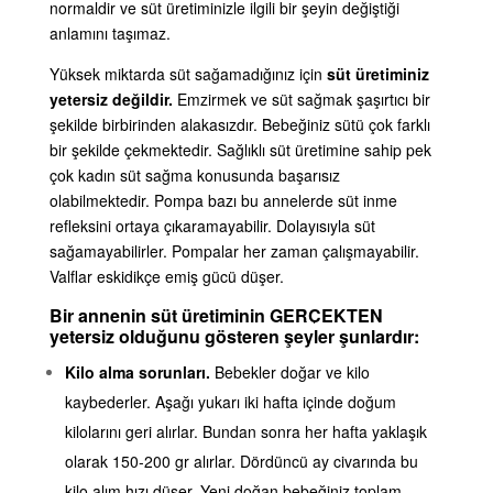
normaldir ve süt üretiminizle ilgili bir şeyin değiştiği
anlamını taşımaz.
Yüksek miktarda süt sağamadığınız için
süt üretiminiz
yetersiz değildir.
Emzirmek ve süt sağmak şaşırtıcı bir
şekilde birbirinden alakasızdır. Bebeğiniz sütü çok farklı
bir şekilde çekmektedir. Sağlıklı süt üretimine sahip pek
çok kadın süt sağma konusunda başarısız
olabilmektedir. Pompa bazı bu annelerde süt inme
refleksini ortaya çıkaramayabilir. Dolayısıyla süt
sağamayabilirler. Pompalar her zaman çalışmayabilir.
Valflar eskidikçe emiş gücü düşer.
Bir annenin süt üretiminin GERÇEKTEN
yetersiz olduğunu gösteren şeyler şunlardır:
Kilo alma sorunları.
Bebekler doğar ve kilo
kaybederler. Aşağı yukarı iki hafta içinde doğum
kilolarını geri alırlar. Bundan sonra her hafta yaklaşık
olarak 150-200 gr alırlar. Dördüncü ay civarında bu
kilo alım hızı düşer. Yeni doğan bebeğiniz toplam