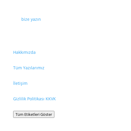
Web sayfamızda yayınlanan tüm içerikler, görseller,
dokümanlar, videolar izinsiz kullanılamaz. İzin almak
için
bize yazın
.
Faydalı Bağlantılar
Hakkımızda
Tüm Yazılarımız
İletişim
Gizlilik Politikası KKVK
Tüm Etiketleri Göster
Bilgilendirme