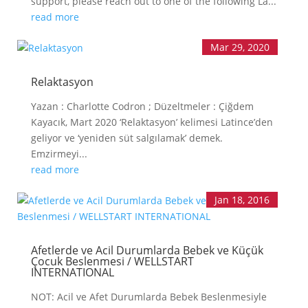
support, please reach out to one of the following La...
read more
Mar 29, 2020
Relaktasyon
Yazan : Charlotte Codron ; Düzeltmeler : Çiğdem
Kayacık, Mart 2020 ‘Relaktasyon’ kelimesi Latince’den
geliyor ve ‘yeniden süt salgılamak’ demek.
Emzirmeyi...
read more
Jan 18, 2016
Afetlerde ve Acil Durumlarda Bebek ve Küçük
Çocuk Beslenmesi / WELLSTART
INTERNATIONAL
NOT: Acil ve Afet Durumlarda Bebek Beslenmesiyle