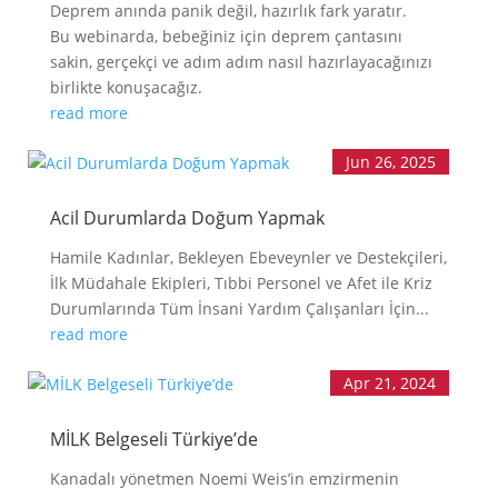
Deprem anında panik değil, hazırlık fark yaratır.
LLL TÜRKİYE
HAKKINDA
Bu webinarda, bebeğiniz için deprem çantasını
sakin, gerçekçi ve adım adım nasıl hazırlayacağınızı
birlikte konuşacağız.
read more
Jun 26, 2025
Acil Durumlarda Doğum Yapmak
Hamile Kadınlar, Bekleyen Ebeveynler ve Destekçileri,
İlk Müdahale Ekipleri, Tıbbi Personel ve Afet ile Kriz
Durumlarında Tüm İnsani Yardım Çalışanları İçin...
read more
Apr 21, 2024
MİLK Belgeseli Türkiye’de
Kanadalı yönetmen Noemi Weis’in emzirmenin