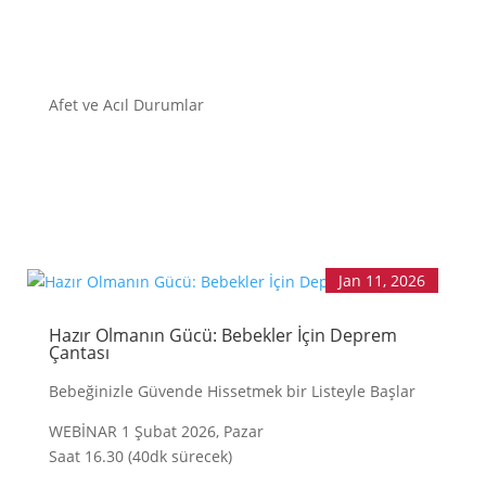
ANA SAYFA
EMZİRMEYİ
Afet ve Acıl Durumlar
BAŞLAMAK
EMZİRME
SORUNLARI
AŞMAK
EMZİRME
DÖNEMLERİ
ÖZEL
DURUMLAR
Jan 11, 2026
EMZİRME
HAFTASI 2026
Hazır Olmanın Gücü: Bebekler İçin Deprem
Çantası
AFET & ACİL
DURUM
Bebeğinizle Güvende Hissetmek bir Listeyle Başlar
BABYWEARING
WEBİNAR 1 Şubat 2026, Pazar
Kitap:
EMZİRME
Saat 16.30 (40dk sürecek)
SANATI