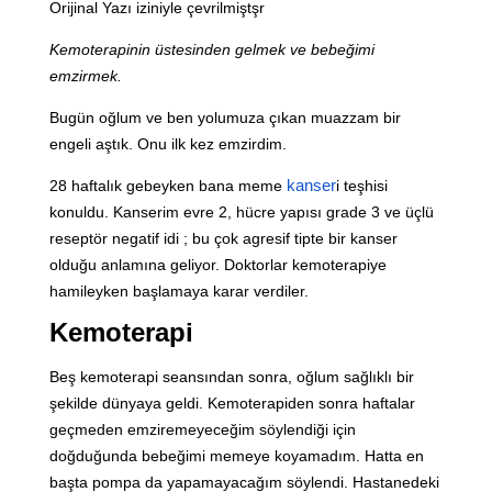
Orijinal Yazı iziniyle çevrilmiştşr
LLL TÜRKİYE
HAKKINDA
Kemoterapinin üstesinden gelmek ve bebeğimi
emzirmek.
Bugün oğlum ve ben yolumuza çıkan muazzam bir
engeli aştık. Onu ilk kez emzirdim.
28 haftalık gebeyken bana meme
kanser
i teşhisi
konuldu. Kanserim evre 2, hücre yapısı grade 3 ve üçlü
reseptör negatif idi ; bu çok agresif tipte bir kanser
olduğu anlamına geliyor. Doktorlar kemoterapiye
hamileyken başlamaya karar verdiler.
Kemoterapi
Beş kemoterapi seansından sonra, oğlum sağlıklı bir
şekilde dünyaya geldi. Kemoterapiden sonra haftalar
geçmeden emziremeyeceğim söylendiği için
doğduğunda bebeğimi memeye koyamadım. Hatta en
başta pompa da yapamayacağım söylendi. Hastanedeki