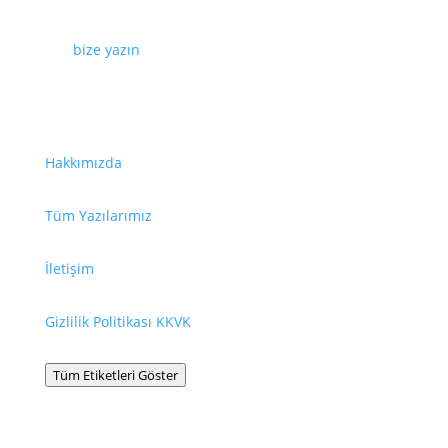
Web sayfamızda yayınlanan tüm içerikler, görseller,
dokümanlar, videolar izinsiz kullanılamaz. İzin almak
için
bize yazın
.
Faydalı Bağlantılar
Hakkımızda
Tüm Yazılarımız
İletişim
Gizlilik Politikası KKVK
Tüm Etiketleri Göster
Bilgilendirme