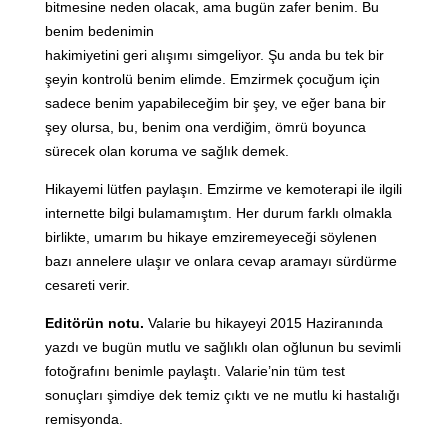
bitmesine neden olacak, ama bugün zafer benim. Bu
benim bedenimin
hakimiyetini geri alışımı simgeliyor. Şu anda bu tek bir
şeyin kontrolü benim elimde. Emzirmek çocuğum için
sadece benim yapabileceğim bir şey, ve eğer bana bir
şey olursa, bu, benim ona verdiğim, ömrü boyunca
sürecek olan koruma ve sağlık demek.
Hikayemi lütfen paylaşın. Emzirme ve kemoterapi ile ilgili
internette bilgi bulamamıştım. Her durum farklı olmakla
birlikte, umarım bu hikaye emziremeyeceği söylenen
bazı annelere ulaşır ve onlara cevap aramayı sürdürme
cesareti verir.
Editörün notu.
Valarie bu hikayeyi 2015 Haziranında
yazdı ve bugün mutlu ve sağlıklı olan oğlunun bu sevimli
fotoğrafını benimle paylaştı. Valarie’nin tüm test
sonuçları şimdiye dek temiz çıktı ve ne mutlu ki hastalığı
remisyonda.