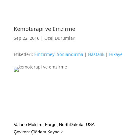
ANA SAYFA
Kemoterapi ve Emzirme
EMZİRMEYİ
BAŞLAMAK
Sep 22, 2016
|
Özel Durumlar
EMZİRME
SORUNLARI
AŞMAK
Etiketleri:
Emzirmeyi Sonlandırma
|
Hastalık
|
Hikaye
EMZİRME
DÖNEMLERİ
ÖZEL
DURUMLAR
EMZİRME
HAFTASI 2026
AFET & ACİL
DURUM
BABYWEARING
Kitap:
Valarie Molstre, Fargo, NorthDakota, USA
EMZİRME
SANATI
Çeviren: Çiğdem Kayacık