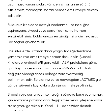
azaltmaya yardımcı olur. Röntgen ışınları anne sütünü
etkilemez, mamografi sonrası hemen emzirmeye devam
edilebilir.
Buldunuz kitle daha detaylı incelenmeli ise ince iğne
aspirasyonu, biyopsi veya cerrahiden sonra hemen
emzirebilirsiniz. Doktorunuza emzirdiğinizi bildirmek, uygun
ilaç seçimi için önemlidir.
Bazı ülkelerde ultrason daha yaygın ilk değerlendirme
yöntemidir ve emzirmeye hemen dönülebilir. Şüpheli
kitlelerde kontrastlı MR gerekebilir. ABM protokolüne göre,
gadolinyum içeren kontrastın anne sütünün tadını hafif
değiştirebileceği ancak bebeğe zarar vermediği
belirtilmektedir. Sorularınız varsa radyologdan LACTMED gibi
güncel güvenilir kaynaklara danışmasını isteyebilirsiniz.
Biyopsi veya cerrahiden sonra ağrılı bölgeye baskı yapmamak
için emzirme pozisyonlarını değiştirmek veya iyileşene kadar
süt sağmak gerekebilir. Yerel LLL Liderinizden destek