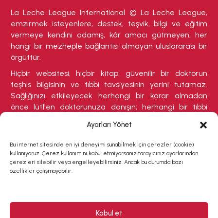
La Leche League International © La Leche League,
emzirmek isteyenlere, destek, teşvik, bilgi ve eğitim
vermeye kendini adamış, kâr amacı gütmeyen, her
hangi bir mezheple bağlantısı olmayan uluslararası bir
örgüttür.
Hiçbir websitesi, hiçbir kitap, güvenilir bir doktorun
teşhis bilgisinin ve tıbbi tavsiyesinin yerini tutamaz.
Sağlığınızı etkileyecek herhangi bir karar almadan
önce lütfen doktorunuza danışın; herhangi bir tıbbi
durumdan şikayetçiyseniz veya tedavi olmanızı
Ayarları Yönet
gerektirebilecek herhangi bir belirti varsa buna özellikle
dikkat ediniz.
Bu internet sitesinde en iyi deneyimi sunabilmek için çerezler (cookie)
kullanıyoruz. Çerez kullanımını kabul etmiyorsanız tarayıcınız ayarlarından
çerezleri silebilir veya engelleyebilirsiniz. Ancak bu durumda bazı
özellikler çalışmayabilir.
Kabul et
Copyright © 2026 La Leche League Türkiye | All rights