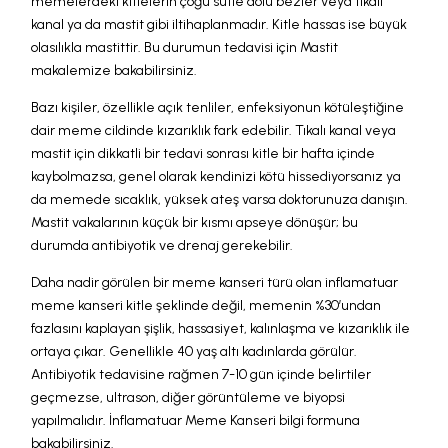
memelerdeki kitlelerin çoğu sütle dolu bezler veya tıkalı
kanal ya da mastit gibi iltihaplanmadır. Kitle hassas ise büyük
olasılıkla mastittir. Bu durumun tedavisi için Mastit
makalemize bakabilirsiniz.
Bazı kişiler, özellikle açık tenliler, enfeksiyonun kötüleştiğine
dair meme cildinde kızarıklık fark edebilir. Tıkalı kanal veya
mastit için dikkatli bir tedavi sonrası kitle bir hafta içinde
kaybolmazsa, genel olarak kendinizi kötü hissediyorsanız ya
da memede sıcaklık, yüksek ateş varsa doktorunuza danışın.
Mastit vakalarının küçük bir kısmı apseye dönüşür; bu
durumda antibiyotik ve drenaj gerekebilir.
Daha nadir görülen bir meme kanseri türü olan inflamatuar
meme kanseri kitle şeklinde değil, memenin %30’undan
fazlasını kaplayan şişlik, hassasiyet, kalınlaşma ve kızarıklık ile
ortaya çıkar. Genellikle 40 yaş altı kadınlarda görülür.
Antibiyotik tedavisine rağmen 7-10 gün içinde belirtiler
geçmezse, ultrason, diğer görüntüleme ve biyopsi
yapılmalıdır. İnflamatuar Meme Kanseri bilgi formuna
bakabilirsiniz.