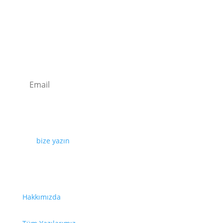
Kaydolun
Web sayfamızda yayınlanan tüm içerikler, görseller,
dokümanlar, videolar izinsiz kullanılamaz. İzin almak
için
bize yazın
.
Faydalı Bağlantılar
Hakkımızda