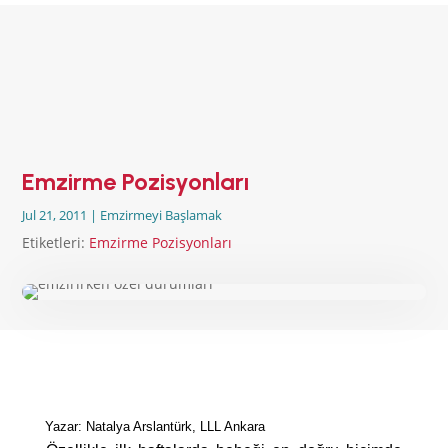
ANA SAYFA
EMZİRMEYİ
BAŞLAMAK
EMZİRME
SORUNLARI
AŞMAK
Emzirme Pozisyonları
EMZİRME
DÖNEMLERİ
Jul 21, 2011
|
Emzirmeyi Başlamak
ÖZEL
Etiketleri:
Emzirme Pozisyonları
DURUMLAR
EMZİRME
HAFTASI 2026
AFET & ACİL
DURUM
BABYWEARING
Kitap:
EMZİRME
Yazar: Natalya Arslantürk, LLL Ankara
SANATI