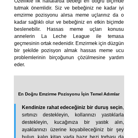
Özellikle ilk haftalarda bebeği en doğru biçimde
LLL TÜRKİYE
tutmak önemlidir. Siz ve bebeğiniz ne kadar iyi
HAKKINDA
emzirme pozisyonu alırsa meme uçlarınız da o
kadar sağlıklı olur ve bebeğiniz en etkin biçimde
beslenebilir. Hassas meme uçları konusu
annelerin La Leche League ile temasa
geçmesinin ortak nedenidir. Emzirmek için düzgün
bir şekilde pozisyon almak hassas meme ucu
problemlerinin birçoğunun çözülmesine yardım
eder.
En Doğru Emzirme Pozisyonu İçin Temel Adımlar
Kendinize rahat edeceğiniz bir duruş seçin
,
sırtınızı destekleyin, kollarınızı yastıklarla
destekleyin, kucağınıza bir yastık alın,
ayaklarınızı üzerine koyabileceğiniz bir şey
bulun, kalın kitap yada hazır bezi torbası da