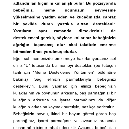
adlandırılan biçimini kullanışlı bulur. Bu pozisyonda
bebeğiniz, meme ucunuzun seviyesine
yükselmesine yardım eden ve kucağınızda çapraz
bir şekilde duran yastıkla alttan desteklenir.
Yastıların aynı zamanda dirseklerinizi de
desteklemesi gerekir, böylece kollarınız bebeğinizin
ağırlığını taşımamış olur, aksi takdirde emzirme
bitmeden önce yorulmuş olurlar.
Eğer sol memenizde emzirmeye hazırlanıyorsanız sol
eliniz “U” tutuşunda bu memeyi destekler. (bu tutuşun
tarifi için “Meme Destekleme Yöntemleri” bölümüne
bakınız) Sağ elinizin parmaklarıyla bebeğinizi
destekleyin. Bunu yapmak için elinizi bebeğinizin
kulaklarının ve boynunun arkasına, baş parmağınızı bir
kulağının arkasına ve işaret parmağınızı da diğer
kulağının arkasına koymak suretiyle, nazikçe yerleştirin.
Bebeğinizin boynu, ikinci bir boyun görevi gören baş
parmağınız, işaret parmağınız ve avcunuz arasında
oluşan ağın içinde rahat edecektir. Avcunuz bebeğinizin