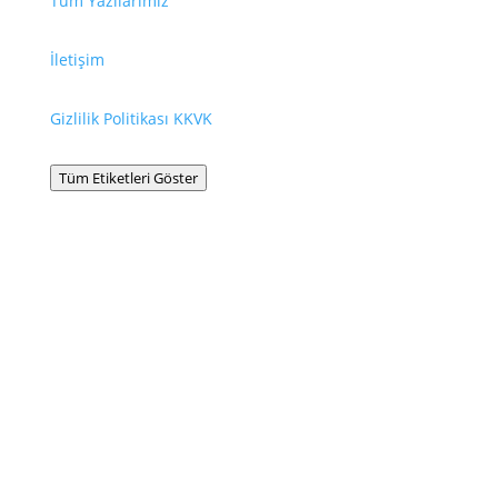
Tüm Yazılarımız
İletişim
Gizlilik Politikası KKVK
Tüm Etiketleri Göster
Bilgilendirme
La Leche League International © La Leche League,
emzirmek isteyenlere, destek, teşvik, bilgi ve eğitim
vermeye kendini adamış, kâr amacı gütmeyen, her
hangi bir mezheple bağlantısı olmayan uluslararası
bir örgüttür.
Hiçbir websitesi, hiçbir kitap, güvenilir bir doktorun
teşhis bilgisinin ve tıbbi tavsiyesinin yerini tutamaz.