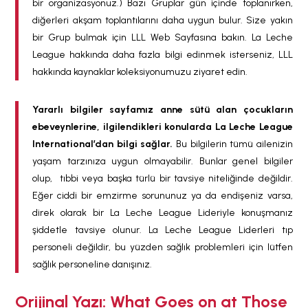
bir organizasyonuz.) Bazı Gruplar gün içinde toplanırken,
diğerleri akşam toplantılarını daha uygun bulur. Size yakın
bir Grup bulmak için LLL Web Sayfasına bakın. La Leche
League hakkında daha fazla bilgi edinmek isterseniz, LLL
hakkında kaynaklar koleksiyonumuzu ziyaret edin.
Yararlı bilgiler sayfamız anne sütü alan çocukların
ebeveynlerine, ilgilendikleri konularda La Leche League
International’dan bilgi sağlar.
Bu bilgilerin tümü ailenizin
yaşam tarzınıza uygun olmayabilir. Bunlar genel bilgiler
olup, tıbbi veya başka türlü bir tavsiye niteliğinde değildir.
Eğer ciddi bir emzirme sorununuz ya da endişeniz varsa,
direk olarak bir La Leche League Lideriyle konuşmanız
şiddetle tavsiye olunur. La Leche League Liderleri tıp
personeli değildir, bu yüzden sağlık problemleri için lütfen
sağlık personeline danışınız.
Orijinal Yazı: What Goes on at Those