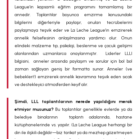
League’in kapsamlı eğitim programını tamamlamış bir
annedir. Toplantılar boyunca emzirme konusundaki
bilgilerini diğerleriyle paylaşır, onuları tecrübelerini
paylaşmaya teşvik eder ve La Leche League’in emzirerek
annelik felsefesinin anlaşılmasına yardımcı olur. Onun
elindeki malzeme tıp, psikoloji, beslenme ve çocuk gelişimi
alanlarından uzmanlarca onaylanmıştır. Liderler LLLI
bilgisini, anneler arasında paylaşım ve sorular için bol bol
zaman sağlayan geniş bir formatta sunar. Anneler (ve
bebekleri!) emzirerek annelik kavramına teşvik eden sıcak
ve destekleyici atmosferden keyif alır.
Şimdi, LLL toplantılarının nerede yapıldığını merak
etmiyor musunuz?
Bu toplantılar genellikle evlerde ya da
belediye binalarının toplantı odalarında, hastane
kütüphanelerinde vs. yapılır. (La Leche League herhangi bir
din ile ilişkili değildir—biz tarikat ya da mezhep gözetmeyen