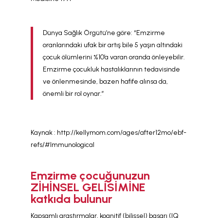
Dünya Sağlık Örgütü’ne göre: “Emzirme
oranlarındaki ufak bir artış bile 5 yaşın altındaki
çocuk ölümlerini %10’a varan oranda önleyebilir.
Emzirme çocukluk hastalıklarının tedavisinde
ve önlenmesinde, bazen hafife alınsa da,
önemli bir rol oynar.”
Kaynak : http://kellymom.com/ages/after12mo/ebf-
refs/#Immunological
Emzirme çocuğunuzun
ZİHİNSEL GELİSİMİNE
katkıda bulunur
Kapsamlı araştırmalar, kognitif (bilişsel) basarı (IQ