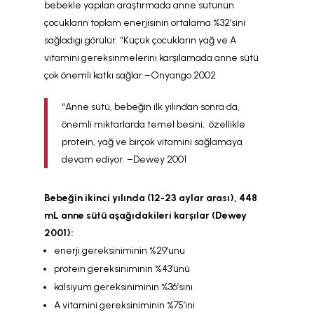
bebekle yapılan araştırmada anne sütünün
çocukların toplam enerjisinin ortalama %32’sini
sağladıgı görülür. “Küçük çocukların yağ ve A
vitamini gereksinmelerini karşılamada anne sütü
çok önemli katkı sağlar.–Onyango 2002
“Anne sütü, bebeğin ilk yılından sonra da,
önemli miktarlarda temel besini, özellikle
protein, yağ ve birçok vitamini sağlamaya
devam ediyor. –Dewey 2001
Bebeğin ikinci yılında (12-23 aylar arası), 448
mL anne sütü aşağıdakileri karşılar (Dewey
2001):
enerji gereksiniminin %29’unu
protein gereksiniminin %43’ünü
kalsiyum gereksiniminin %36’sını
A vitamini gereksiniminin %75’ini