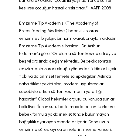
Bunlara ek olarak “Çocuk iki yaşından önce sütten
kesilirse çocuğun hastalık riski artar.”- AAFP 2008
Emzirme Tıp Akademisi (The Academy of
Breastfeeding Medicine ) bebeklik sonrası
emzirmeyi biyolojik bir norm olarak onaylamaktadır.
Emzirme Tıp Akademisi başkanı Dr. Arthur
Eidelman’a göre “Ortalama sütten kesme altı ay ve
beş yıl arasında değişmektedir… Bebeklik sonrası
emzirmenin zararlı olduğu yönündeki iddialar hiçbir
tıbbi ya da bilimsel temele sahip değildir. Aslında
daha dikkat çekici olan, modern uygulamalar
sebebiyle erken sütten kesilmenin yarattığı
hasardır.” Global hekimler örgütü bu konuda şunları
belirtiyor “İnsan sütü besin maddeleri, antikorlar ve
bebek formulü ya da inek sütünde bulunmayan
bağışıklık ayarlayan maddeler içerir. Daha uzun
emzirme süresi ayrıca annelerin, meme kanseri,