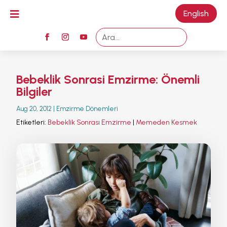

English
M
Bebeklik Sonrasi Emzirme: Önemli
Bilgiler
Aug 20, 2012
|
Emzirme Dönemleri
Etiketleri:
Bebeklik Sonrası Emzirme
|
Memeden Kesmek