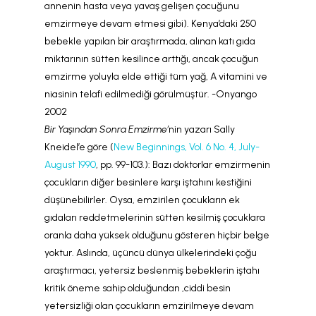
annenin hasta veya yavaş gelişen çocuğunu
emzirmeye devam etmesi gibi). Kenya’daki 250
bebekle yapılan bir araştırmada, alınan katı gıda
miktarının sütten kesilince arttığı, ancak çocuğun
emzirme yoluyla elde ettiği tüm yağ, A vitamini ve
niasinin telafi edilmediği görülmüştür. -Onyango
2002
Bir Yaşından Sonra Emzirme’
nin yazarı Sally
Kneidel’e göre (
New Beginnings, Vol. 6 No. 4, July-
August 1990
, pp. 99-103.): Bazı doktorlar emzirmenin
çocukların diğer besinlere karşı iştahını kestiğini
düşünebilirler. Oysa, emzirilen çocukların ek
gıdaları reddetmelerinin sütten kesilmiş çocuklara
oranla daha yüksek olduğunu gösteren hiçbir belge
yoktur. Aslında, üçüncü dünya ülkelerindeki çoğu
araştırmacı, yetersiz beslenmiş bebeklerin iştahı
kritik öneme sahip olduğundan ,ciddi besin
yetersizliği olan çocukların emzirilmeye devam