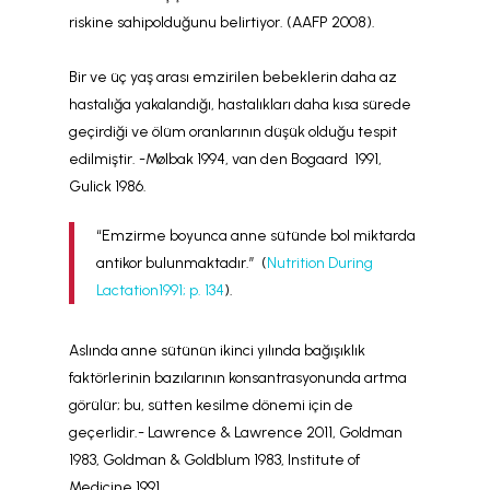
riskine sahipolduğunu belirtiyor. (AAFP 2008).
Bir ve üç yaş arası emzirilen bebeklerin daha az
hastalığa yakalandığı, hastalıkları daha kısa sürede
geçirdiği ve ölüm oranlarının düşük olduğu tespit
edilmiştir. -Mølbak 1994, van den Bogaard 1991,
Gulick 1986.
“Emzirme boyunca anne sütünde bol miktarda
antikor bulunmaktadır.” (
Nutrition During
Lactation1991; p. 134
).
Aslında anne sütünün ikinci yılında bağışıklık
faktörlerinin bazılarının konsantrasyonunda artma
görülür; bu, sütten kesilme dönemi için de
geçerlidir.- Lawrence & Lawrence 2011, Goldman
1983, Goldman & Goldblum 1983, Institute of
Medicine 1991