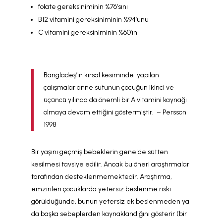
folate gereksiniminin %76’sını
B12 vitamini gereksiniminin %94’ünü
C vitamini gereksiniminin %60’ını
Bangladeş’in kırsal kesiminde yapılan
çalışmalar anne sütünün çocuğun ikinci ve
üçüncü yılında da önemli bir A vitamini kaynağı
olmaya devam ettiğini göstermiştir. – Persson
1998
Bir yaşını geçmiş bebeklerin genelde sütten
kesilmesi tavsiye edilir. Ancak bu öneri araştırmalar
tarafından desteklenmemektedir. Araştırma,
emzirilen çocuklarda yetersiz beslenme riski
görüldüğünde, bunun yetersiz ek beslenmeden ya
da başka sebeplerden kaynaklandığını gösterir (bir