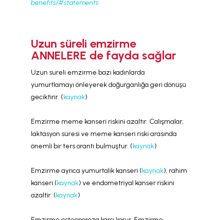
benefits/#statements
Uzun süreli emzirme
ANNELERE de fayda sağlar
Uzun sureli emzirme bazı kadınlarda
yumurtlamayı önleyerek doğurganlığa geri dönüşü
geciktirir. (
kaynak
)
Emzirme meme kanseri riskini azaltır. Calışmalar,
laktasyon süresi ve meme kanseri riski arasında
önemli bir ters orantı bulmuştur. (
kaynak
)
Emzirme ayrıca yumurtalık kanseri (
kaynak
), rahim
kanseri (
kaynak
) ve endometriyal kanser riskini
azaltir. (
kaynak
)
Emzirme osteoporoza karşı korur. Emzirme