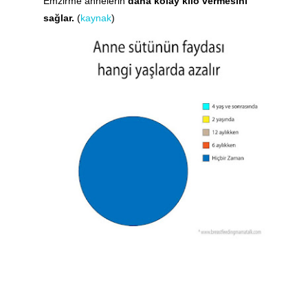
Emzirme annelerin
daha kolay kilo vermesini
sağlar.
(
kaynak
)