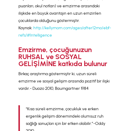
puanları, okul notları) ve emzirme arasındaki
ilişkide en büyük avantajın en uzun emzirilen
çocuklarda olduğunu göstermiştir.
Kaynak:
http://kellymom.com/ages/after12mo/ebf-
refs/#Intelligence
Emzirme, çocuğunuzun
RUHSAL ve SOSYAL
GELİŞİMİNE katkıda bulunur
Birkaç araştırma göstermiştir ki, uzun süreli
emzirme ve sosyal gelişim arasında pozitif bir ilişki
vardır.- Duazo 2010, Baumgartner 1984
“Kısa süreli emzirme, çocukluk ve erken
ergenlik gelişim dönemindeki olumsuz ruh
sağlığı sonuçları için bir etken olabilir.”-Oddy
2010