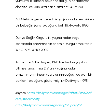
yumurtalık kanseri, şeker hastalığı, hipertansiyon,
obezite, ve kalp krizi riskini azaltır.”-ABM 201
ABD’deki bir genel cerrah iki yaşına kadar emzirilen
bir bebeğin şanslı olduğunu belirtti.-Novello 1990
Dünya Sağlık Örgütü iki yaşına kadar veya
sonrasında emzirmenin önemini vurgulamaktadır.-
WHO 1993, WHO 2002
Katherine A. Dettwyler, PhD tarafından yapılan
bilimsel araştırma 2,5’tan 7 yaşına kadar
emzirilmenin insan yavrularının doğasında olan bir
beklenti olduğunu göstermiştir.- Dettwyler 1995
Kaynak :
http://kellymom.com/ages/after12mo/ebf-
refs/#normality
http://kellymom.com/pregnancy/bf-prep/bf-