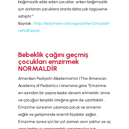
bağımsızlık elde eden çocuklar, erken bağımsızlık
için zorlanan çocuklara oranla daha çok özgüvene
sahiptir.”
Kaynak :
http://kellymom.com/ages/after12mo/ebf-
refs/#social
Bebeklik çağını geçmiş
çocukları emzirmek
NORMALDİR
Amerikan Pediyatri Akademisi’nin (The American
Academy of Pediatrics ) önerisine göre “Emzirme
en azından bir yaşına kadar devam etmelidir, anne
ve çocuğun karşılıklı isteğine göre de uzatılabilir…
Emzirme süresinin uzaması çocuk ve annenin
sağlık ve gelişiminde önemli faydalar sağlar…
Emzirme süresi için bir üst zaman sınırı yoktur ve üç
yaşa kadar ve sonrasındaki emzirmeler için