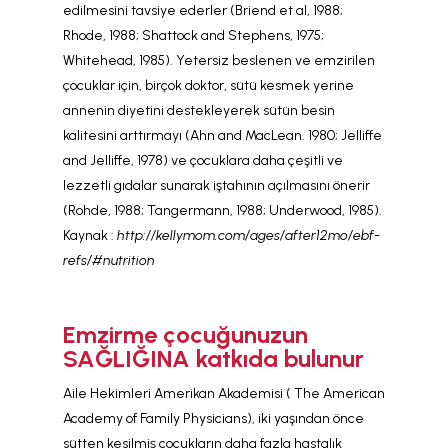
edilmesini tavsiye ederler (Briend et al, 1988;
Rhode, 1988; Shattock and Stephens, 1975;
Whitehead, 1985). Yetersiz beslenen ve emzirilen
çocuklar için, birçok doktor, sütü kesmek yerine
annenin diyetini destekleyerek sütün besin
kalitesini arttırmayı (Ahn and MacLean. 1980; Jelliffe
and Jelliffe, 1978) ve çocuklara daha çeşitli ve
lezzetli gıdalar sunarak iştahının açılmasını önerir
(Rohde, 1988; Tangermann, 1988; Underwood, 1985).
Kaynak :
http://kellymom.com/ages/after12mo/ebf-
refs/#nutrition
Emzirme çocuğunuzun
SAĞLIĞINA katkıda bulunur
Aile Hekimleri Amerikan Akademisi ( The American
Academy of Family Physicians), iki yaşından önce
sütten kesilmiş çocukların daha fazla hastalık