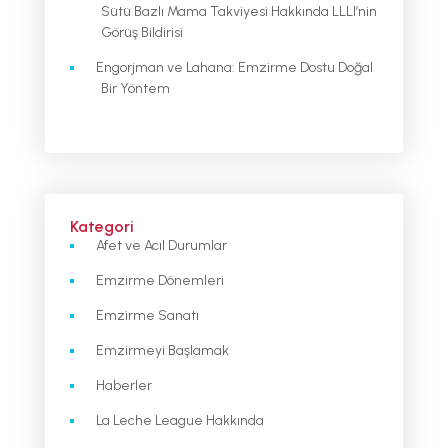
Sütü Bazlı Mama Takviyesi Hakkında LLLI’nin
Görüş Bildirisi
Engorjman ve Lahana: Emzirme Dostu Doğal
Bir Yöntem
Kategori
Afet ve Acıl Durumlar
Emzirme Dönemleri
Emzirme Sanatı
Emzirmeyi Başlamak
Haberler
La Leche League Hakkında