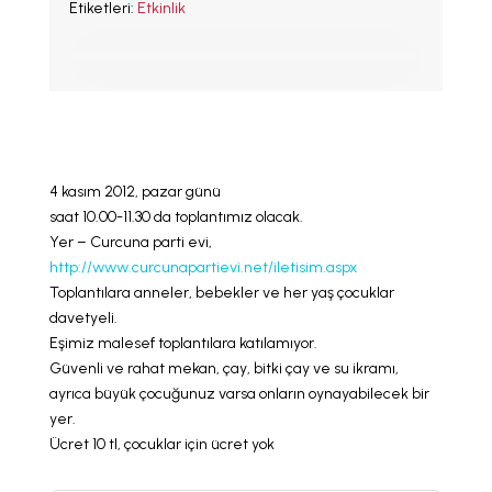
Etiketleri:
Etkinlik
LLL TÜRKİYE
HAKKINDA
4 kasım 2012, pazar günü
saat 10.00-11.30 da toplantımız olacak.
Yer – Curcuna parti evi,
http://www.curcunapartievi.net/iletisim.aspx
Toplantılara anneler, bebekler ve her yaş çocuklar
davetyeli.
Eşimiz malesef toplantılara katılamıyor.
Güvenli ve rahat mekan, çay, bitki çay ve su ikramı,
ayrıca büyük çocuğunuz varsa onların oynayabilecek bir
yer.
Ücret 10 tl, çocuklar için ücret yok