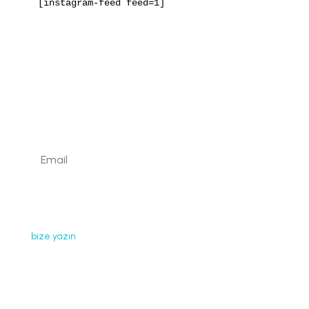
[instagram-feed feed=1]
Kaydolun
Web sayfamızda yayınlanan tüm içerikler, görseller,
dokümanlar, videolar izinsiz kullanılamaz. İzin almak için
bize yazın
.
Faydalı Bağlantılar