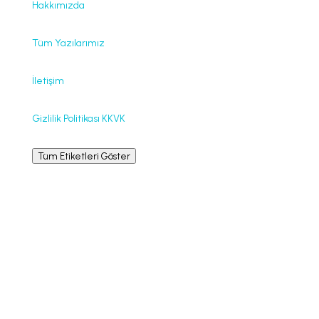
Hakkımızda
Tüm Yazılarımız
İletişim
Gizlilik Politikası KKVK
Tüm Etiketleri Göster
Bilgilendirme
La Leche League International © La Leche League,
emzirmek isteyenlere, destek, teşvik, bilgi ve eğitim
vermeye kendini adamış, kâr amacı gütmeyen, her
hangi bir mezheple bağlantısı olmayan uluslararası bir
örgüttür.