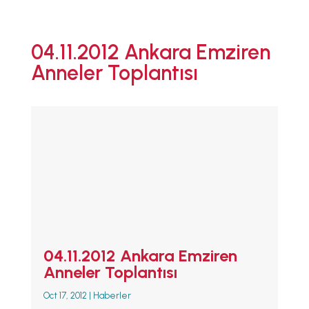
ANA SAYFA
04.11.2012 Ankara Emziren
EMZİRMEYİ
Anneler Toplantısı
BAŞLAMAK
EMZİRME
SORUNLARI
AŞMAK
EMZİRME
DÖNEMLERİ
ÖZEL
DURUMLAR
EMZİRME
HAFTASI 2026
AFET & ACİL
DURUM
04.11.2012 Ankara Emziren
BABYWEARING
Anneler Toplantısı
Kitap:
EMZİRME
Oct 17, 2012
|
Haberler
SANATI