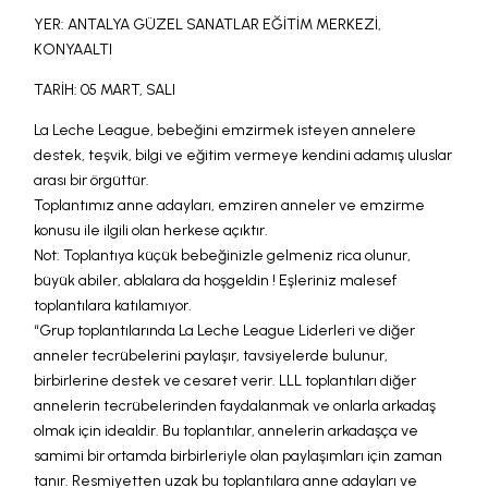
YER: ANTALYA GÜZEL SANATLAR EĞİTİM MERKEZİ,
KONYAALTI
TARİH: 05 MART, SALI
La Leche League, bebeğini emzirmek isteyen annelere
destek, teşvik, bilgi ve eğitim vermeye kendini adamış uluslar
arası bir örgüttür.
Toplantımız anne adayları, emziren anneler ve emzirme
konusu ile ilgili olan herkese açıktır.
Not: Toplantıya küçük bebeğinizle gelmeniz rica olunur,
büyük abiler, ablalara da hoşgeldin ! Eşleriniz malesef
toplantılara katılamıyor.
“Grup toplantılarında La Leche League Liderleri ve diğer
anneler tecrübelerini paylaşır, tavsiyelerde bulunur,
birbirlerine destek ve cesaret verir. LLL toplantıları diğer
annelerin tecrübelerinden faydalanmak ve onlarla arkadaş
olmak için idealdir. Bu toplantılar, annelerin arkadaşça ve
samimi bir ortamda birbirleriyle olan paylaşımları için zaman
tanır. Resmiyetten uzak bu toplantılara anne adayları ve