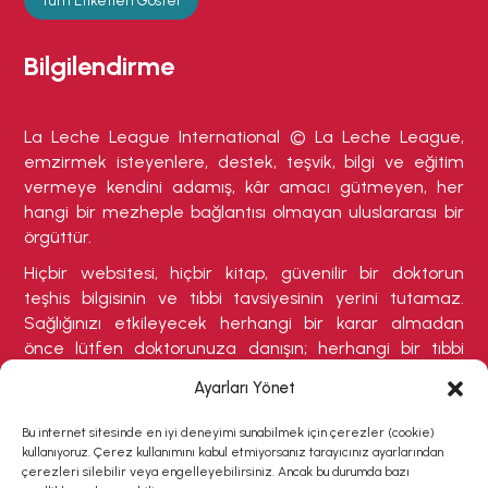
Tüm Etiketleri Göster
Bilgilendirme
La Leche League International © La Leche League,
emzirmek isteyenlere, destek, teşvik, bilgi ve eğitim
vermeye kendini adamış, kâr amacı gütmeyen, her
hangi bir mezheple bağlantısı olmayan uluslararası bir
örgüttür.
Hiçbir websitesi, hiçbir kitap, güvenilir bir doktorun
teşhis bilgisinin ve tıbbi tavsiyesinin yerini tutamaz.
Sağlığınızı etkileyecek herhangi bir karar almadan
önce lütfen doktorunuza danışın; herhangi bir tıbbi
durumdan şikayetçiyseniz veya tedavi olmanızı
Ayarları Yönet
gerektirebilecek herhangi bir belirti varsa buna özellikle
dikkat ediniz.
Bu internet sitesinde en iyi deneyimi sunabilmek için çerezler (cookie)
kullanıyoruz. Çerez kullanımını kabul etmiyorsanız tarayıcınız ayarlarından
çerezleri silebilir veya engelleyebilirsiniz. Ancak bu durumda bazı