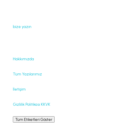
Web sayfamızda yayınlanan tüm içerikler, görseller,
dokümanlar, videolar izinsiz kullanılamaz. İzin almak için
bize yazın
.
Faydalı Bağlantılar
Hakkımızda
Tüm Yazılarımız
İletişim
Gizlilik Politikası KKVK
Tüm Etiketleri Göster