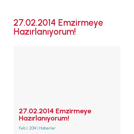
ANA SAYFA
27.02.2014 Emzirmeye
EMZİRMEYİ
Hazırlanıyorum!
BAŞLAMAK
EMZİRME
SORUNLARI
AŞMAK
EMZİRME
DÖNEMLERİ
ÖZEL
DURUMLAR
EMZİRME
HAFTASI 2026
AFET & ACİL
DURUM
27.02.2014 Emzirmeye
BABYWEARING
Hazırlanıyorum!
Kitap:
EMZİRME
Feb 1, 2014
|
Haberler
SANATI