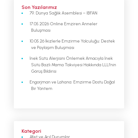
Son Yazılarımız
79. Dünya Sağlık Asemblesi – IBFAN
17.05.2026 Online Emziren Anneler
Buluşması
10.05.26 İkizlerle Emzirme Yolculuğu: Destek
ve Paylaşım Buluşması
İnek Sütü Alerjisini Önlemek Amacıyla İnek
Sütü Bazlı Mama Takviyesi Hakkında LLLI’nin
Görüş Bildirisi
Engorjman ve Lahana: Emzirme Dostu Doğal
Bir Yöntem
Kategori
Afet ve Acıl Durumlar