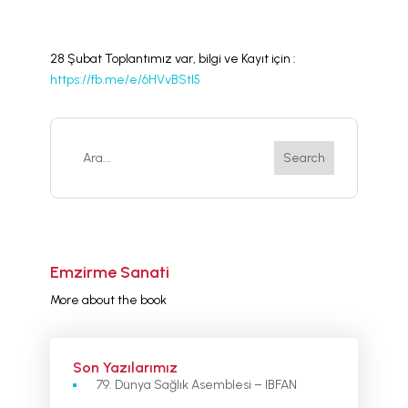
DURUM
BABYWEARING
28 Şubat Toplantımız var, bilgi ve Kayıt için :
Kitap:
EMZİRME
https://fb.me/e/6HVvBStl5
SANATI
LLL TÜRKİYE
HAKKINDA
Emzirme Sanati
More about the book
Son Yazılarımız
79. Dünya Sağlık Asemblesi – IBFAN