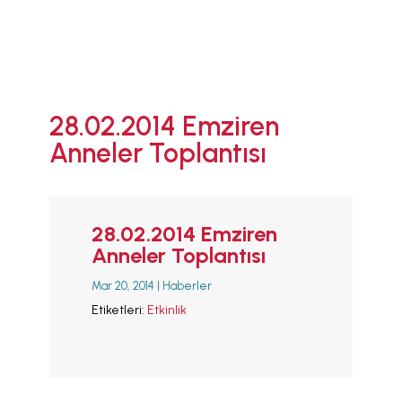
M
28.02.2014 Emziren
Anneler Toplantısı
ANA SAYFA
EMZİRMEYİ
BAŞLAMAK
EMZİRME
28.02.2014 Emziren
SORUNLARI
Anneler Toplantısı
AŞMAK
EMZİRME
Mar 20, 2014
|
Haberler
DÖNEMLERİ
Etiketleri:
Etkinlik
ÖZEL
DURUMLAR
EMZİRME
HAFTASI 2026
AFET & ACİL