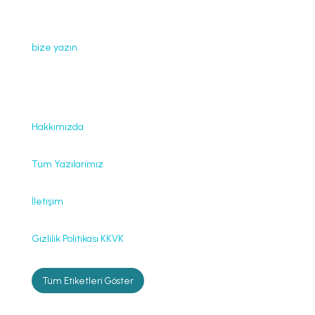
Web sayfamızda yayınlanan tüm içerikler, görseller,
dokümanlar, videolar izinsiz kullanılamaz. İzin almak için
bize yazın
.
Faydalı Bağlantılar
Hakkımızda
Tüm Yazılarımız
İletişim
Gizlilik Politikası KKVK
Tüm Etiketleri Göster