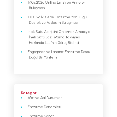
17.05.2026 Online Emziren Anneler
Buluşması
10.05.26 İkizlerle Emzirme Yolculuğu:
Destek ve Paylaşım Buluşması
İnek Sütü Alerjisini Önlemek Amacıyla
İnek Sütü Bazlı Mama Takviyesi
Hakkında LLLI’nin Görüş Bildirisi
Engorjman ve Lahana: Emzirme Dostu
Doğal Bir Yöntem
Kategori
Afet ve Acıl Durumlar
Emzirme Dönemleri
Emzirme Sanatı