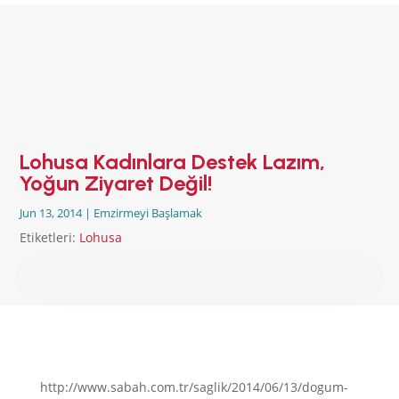
ANA SAYFA
EMZİRMEYİ
BAŞLAMAK
EMZİRME
SORUNLARI
AŞMAK
Lohusa Kadınlara Destek Lazım,
EMZİRME
Yoğun Ziyaret Değil!
DÖNEMLERİ
Jun 13, 2014
|
Emzirmeyi Başlamak
ÖZEL
DURUMLAR
Etiketleri:
Lohusa
EMZİRME
HAFTASI 2026
AFET & ACİL
DURUM
BABYWEARING
Kitap:
EMZİRME
SANATI
http://www.sabah.com.tr/saglik/2014/06/13/dogum-