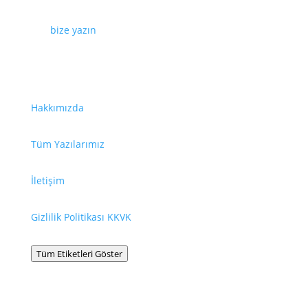
dokümanlar, videolar izinsiz kullanılamaz. İzin almak
için
bize yazın
.
Faydalı Bağlantılar
Hakkımızda
Tüm Yazılarımız
İletişim
Gizlilik Politikası KKVK
Tüm Etiketleri Göster
Bilgilendirme