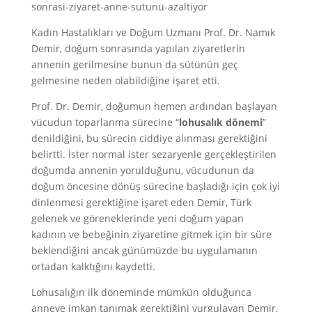
sonrasi-ziyaret-anne-sutunu-azaltiyor
LLL TÜRKİYE
HAKKINDA
Kadın Hastalıkları ve Doğum Uzmanı Prof. Dr. Namık
Demir, doğum sonrasında yapılan ziyaretlerin
annenin gerilmesine bunun da sütünün geç
gelmesine neden olabildiğine işaret etti.
Prof. Dr. Demir, doğumun hemen ardından başlayan
vücudun toparlanma sürecine “
lohusalık dönemi
”
denildiğini, bu sürecin ciddiye alınması gerektiğini
belirtti. İster normal ister sezaryenle gerçekleştirilen
doğumda annenin yorulduğunu, vücudunun da
doğum öncesine dönüş sürecine başladığı için çok iyi
dinlenmesi gerektiğine işaret eden Demir, Türk
gelenek ve göreneklerinde yeni doğum yapan
kadının ve bebeğinin ziyaretine gitmek için bir süre
beklendiğini ancak günümüzde bu uygulamanın
ortadan kalktığını kaydetti.
Lohusalığın ilk döneminde mümkün olduğunca
anneye imkan tanımak gerektiğini vurgulayan Demir,