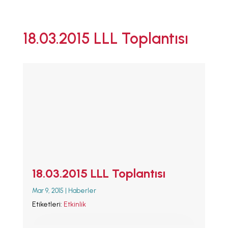
ANA SAYFA
18.03.2015 LLL Toplantısı
EMZİRMEYİ
BAŞLAMAK
EMZİRME
SORUNLARI
AŞMAK
EMZİRME
DÖNEMLERİ
ÖZEL
DURUMLAR
EMZİRME
HAFTASI 2026
AFET & ACİL
18.03.2015 LLL Toplantısı
DURUM
BABYWEARING
Mar 9, 2015
|
Haberler
Etiketleri:
Etkinlik
Kitap:
EMZİRME
SANATI