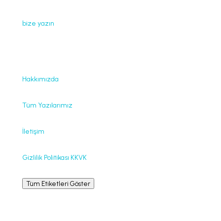
Web sayfamızda yayınlanan tüm içerikler, görseller,
dokümanlar, videolar izinsiz kullanılamaz. İzin almak için
bize yazın
.
Faydalı Bağlantılar
Hakkımızda
Tüm Yazılarımız
İletişim
Gizlilik Politikası KKVK
Tüm Etiketleri Göster
Bilgilendirme