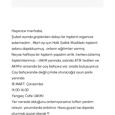
LLL TÜRKİYE
HAKKINDA
Hepinize merhaba,
Şubat ayında griplerden dolayı bir toplantı organize
edemedim… Mart ayı için Halk Salkik Müd’deki toplantı
salonu dopdoluymuş… onların eğitimler varmiş.
Neyse haftaya bir toplantı yapalım artik, herkes özlemiş
toplantılarımızı :-)AKM yanında, aslında ATIK teslileri ve
AKM’in arasında bir çay bahçesi var, orada buluşuyoruz.
Çay bahçesinde değil çimde oturacağız oyun parkı
yanında.
18 MART, Çarsamba
14.00-16.00
Yengeç Cafe (AKM)
Yer nerede olduğunu anlamıyorsanız lütfen yardım
isteyin, yorumlarda anlatırız. Hava güzel ise dışarda
oturmak güzel olacak !!!