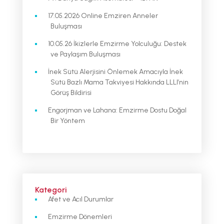
17.05.2026 Online Emziren Anneler
Buluşması
10.05.26 İkizlerle Emzirme Yolculuğu: Destek
ve Paylaşım Buluşması
İnek Sütü Alerjisini Önlemek Amacıyla İnek
Sütü Bazlı Mama Takviyesi Hakkında LLLI’nin
Görüş Bildirisi
Engorjman ve Lahana: Emzirme Dostu Doğal
Bir Yöntem
Kategori
Afet ve Acıl Durumlar
Emzirme Dönemleri