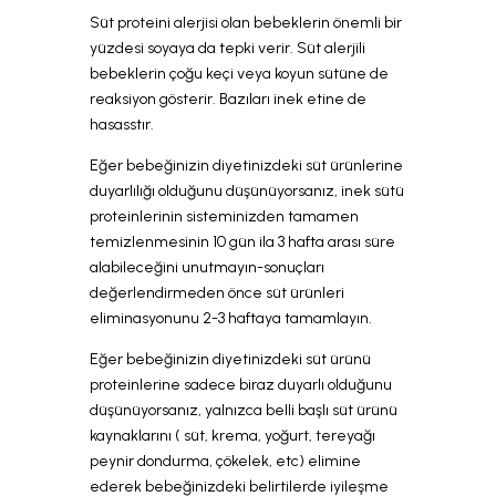
Süt proteini alerjisi olan bebeklerin önemli bir
yüzdesi soyaya da tepki verir. Süt alerjili
bebeklerin çoğu keçi veya koyun sütüne de
reaksiyon gösterir. Bazıları inek etine de
hasasstır.
Eğer bebeğinizin diyetinizdeki süt ürünlerine
duyarlılığı olduğunu düşünüyorsanız, inek sütü
proteinlerinin sisteminizden tamamen
temizlenmesinin 10 gün ila 3 hafta arası süre
alabileceğini unutmayın-sonuçları
değerlendirmeden önce süt ürünleri
eliminasyonunu 2-3 haftaya tamamlayın.
Eğer bebeğinizin diyetinizdeki süt ürünü
proteinlerine sadece biraz duyarlı olduğunu
düşünüyorsanız, yalnızca belli başlı süt ürünü
kaynaklarını ( süt, krema, yoğurt, tereyağı
peynir dondurma, çökelek, etc) elimine
ederek bebeğinizdeki belirtilerde iyileşme