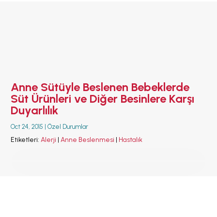
ANA SAYFA
EMZİRMEYİ
BAŞLAMAK
EMZİRME
SORUNLARI
AŞMAK
Anne Sütüyle Beslenen Bebeklerde
EMZİRME
Süt Ürünleri ve Diğer Besinlere Karşı
DÖNEMLERİ
Duyarlılık
ÖZEL
DURUMLAR
Oct 24, 2015
|
Özel Durumlar
EMZİRME
Etiketleri:
Alerji
|
Anne Beslenmesi
|
Hastalık
HAFTASI 2026
AFET & ACİL
DURUM
BABYWEARING
Kitap:
EMZİRME
SANATI