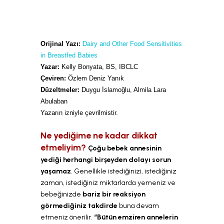
LLL TÜRKİYE
HAKKINDA
Orijinal Yazı:
Dairy and Other Food Sensitivities
in Breastfed Babies
Yazar:
Kelly Bonyata, BS, IBCLC
Çeviren:
Özlem Deniz Yanık
Düzeltmeler:
Duygu İslamoğlu, Almila Lara
Abulaban
Yazarın izniyle çevrilmistir.
Ne yediğime ne kadar dikkat
etmeliyim?
Çoğu bebek annesinin
yediği herhangi birşeyden dolayı sorun
yaşamaz
. Genellikle istediğinizi, istediğiniz
zaman, istediğiniz miktarlarda yemeniz ve
bebeğinizde
bariz bir reaksiyon
görmediğiniz takdirde
buna devam
etmeniz önerilir.
“Bütün emziren annelerin