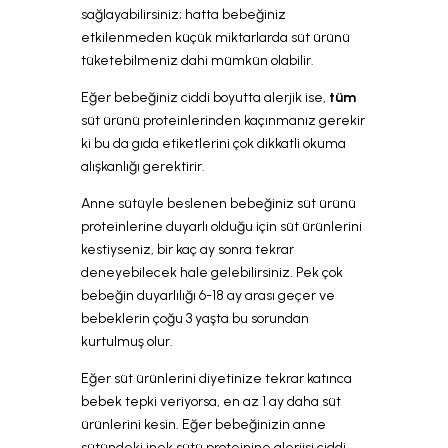
sağlayabilirsiniz; hatta bebeğiniz
etkilenmeden küçük miktarlarda süt ürünü
tüketebilmeniz dahi mümkün olabilir.
Eğer bebeğiniz ciddi boyutta alerjik ise,
tüm
süt ürünü proteinlerinden kaçınmanız gerekir
ki bu da gıda etiketlerini çok dikkatli okuma
alışkanlığı gerektirir.
Anne sütüyle beslenen bebeğiniz süt ürünü
proteinlerine duyarlı olduğu için süt ürünlerini
kestiyseniz, bir kaç ay sonra tekrar
deneyebilecek hale gelebilirsiniz. Pek çok
bebeğin duyarlılığı 6-18 ay arası geçer ve
bebeklerin çoğu 3 yaşta bu sorundan
kurtulmuş olur.
Eğer süt ürünlerini diyetinize tekrar katınca
bebek tepki veriyorsa, en az 1 ay daha süt
ürünlerini kesin. Eğer bebeğinizin anne
sütündeki inek sütü proteinine alerjisi ciddi