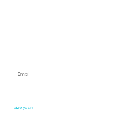
Kaydolun
Web sayfamızda yayınlanan tüm içerikler, görseller,
dokümanlar, videolar izinsiz kullanılamaz. İzin almak için
bize yazın
.
Faydalı Bağlantılar