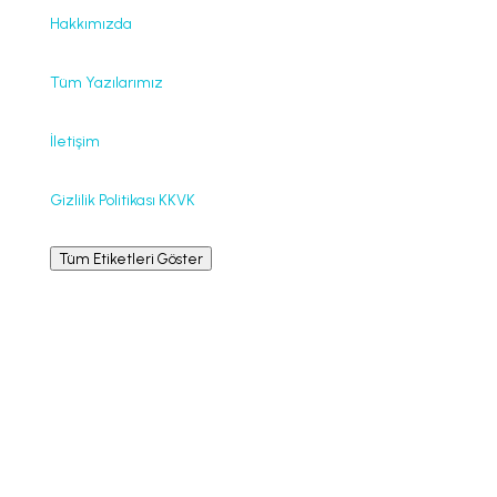
Hakkımızda
Tüm Yazılarımız
İletişim
Gizlilik Politikası KKVK
Tüm Etiketleri Göster
Bilgilendirme
La Leche League International © La Leche League,
emzirmek isteyenlere, destek, teşvik, bilgi ve eğitim
vermeye kendini adamış, kâr amacı gütmeyen, her
hangi bir mezheple bağlantısı olmayan uluslararası bir
örgüttür.