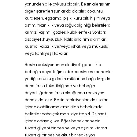
yönünden aile öyküsü olabilir. Besin alerjisinin
diğer işaretleri şunlar da olabilir : döküntü,
kurdeşen, egzama, pişik, kuru cilt; hışıltı veya
astım; tıkanıklık veya soğuk algınlığı belirtileri;
kırmızı kaşıntılı gözler; kulak enfeksiyonları;
asabiyet ,huysuzluk, kolik; sindirim sıkıntıları,
kusma, kabızlık ve/veya ishal, veya mukuslu
veya kanlı yeşil kakalar.
Besin reaksiyonunun ciddiyeti genellikle
bebeğin duyarlılığının derecesine ve annenin
yediği sorunlu gıdanın miktarına bağlıdır-gıda
daha fazla tüketildiğinde ve bebeğin
duyarlılığı daha fazla olduğunda reaksiyon
daha ciddi olur. Besin reaksiyonları dakikalar
içinde olabilir ama emzirilen bebeklerde
belirtiler daha çok maruziyetten 4-24 saat
içinde ortaya çıkar. Eğer bebek annenin
tükettiği yeni bir besine veya aşırı miktarda
tükettiği bir besine akut bir reaksiyon