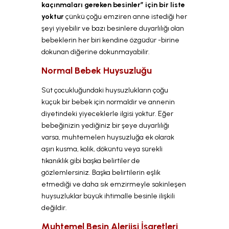
kaçınmaları gereken besinler” için bir liste
yoktur
çünkü çoğu emziren anne istediği her
şeyi yiyebilir ve bazı besinlere duyarlılığı olan
bebeklerin her biri kendine özgüdür -birine
dokunan diğerine dokunmayabilir.
Normal Bebek Huysuzluğu
Süt çocukluğundaki huysuzlukların çoğu
küçük bir bebek için normaldir ve annenin
diyetindeki yiyeceklerle ilgisi yoktur. Eğer
bebeğinizin yediğiniz bir şeye duyarlılığı
varsa, muhtemelen huysuzluğa ek olarak
aşırı kusma, kolik, döküntü veya sürekli
tıkanıklık gibi başka belirtiler de
gözlemlersiniz. Başka belirtilerin eşlik
etmediği ve daha sık emzirmeyle sakinleşen
huysuzluklar büyük ihtimalle besinle ilişkili
değildir.
Muhtemel Besin Alerjisi İşaretleri