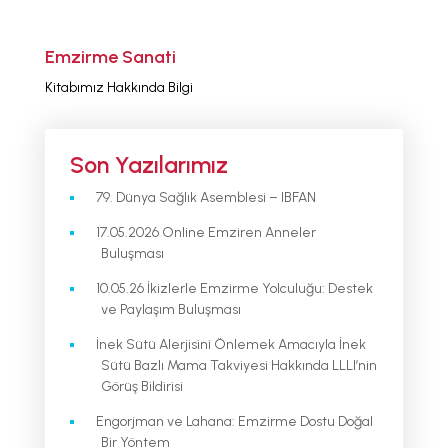
Emzirme Sanati
Kitabımız Hakkında Bilgi
Son Yazılarımız
79. Dünya Sağlık Asemblesi – IBFAN
17.05.2026 Online Emziren Anneler
Buluşması
10.05.26 İkizlerle Emzirme Yolculuğu: Destek
ve Paylaşım Buluşması
İnek Sütü Alerjisini Önlemek Amacıyla İnek
Sütü Bazlı Mama Takviyesi Hakkında LLLI’nin
Görüş Bildirisi
Engorjman ve Lahana: Emzirme Dostu Doğal
Bir Yöntem