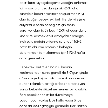
belirtilerin iyiye gidip gitmeyeceğini anlamak
için – doktorunuza danışarak -2-3 hafta
süreyle o besini diyetinizden çıkarmanız iyi
olabilir. Eğer bebekteki belirtilerde iyileşme
oluyorsa, o besin bebeğiniz için sorun
yaratıyor olabilir. Bir besini 2-3 haftadan daha
kısa süre kesmek etkili olmayabilir-örneğin
inek sütü proteinleri anne sütünde 1 1/2-2
hafta kalabilir ve proteinin bebeğin
sisteminden temizlenmesi için 1 1/2-2 hafta
daha gerekebilir.
Bebekteki belirtiler sorunlu besinin
kesilmesinden sonra genellikle 5-7 gün içinde
düzelmeye başlar. Fakat, özellikle annenin
düzenli olarak tükettiği bir besine reaksiyon
varsa, bebekte düzelme hemen olmayabilir.
Bazı bebekler belirtiler düzelmeye
başlamadan yaklaşık bir hafta kadar önce
daha da kötüleşmiş gibi görünebilirler. Bazen