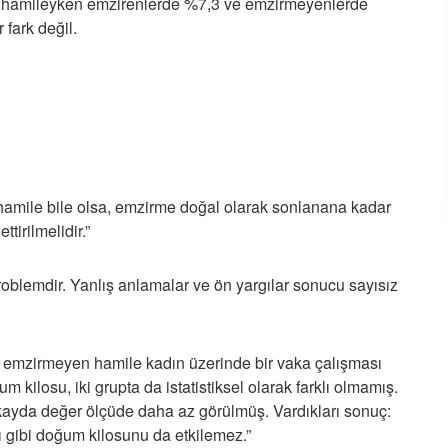
ına hamileyken emzirenlerde %7,3 ve emzirmeyenlerde
 fark değil.
hamile bile olsa, emzirme doğal olarak sonlanana kadar
ttirilmelidir.”
oblemdir. Yanlış anlamalar ve ön yargılar sonucu sayısız
8 emzirmeyen hamile kadın üzerinde bir vaka çalışması
ilosu, iki grupta da istatistiksel olarak farklı olmamış.
kayda değer ölçüde daha az görülmüş. Vardıkları sonuç:
 gibi doğum kilosunu da etkilemez.”