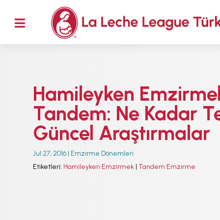
M

ANA SAYFA
EMZİRMEYİ
BAŞLAMAK
EMZİRME
Hamileyken Emzirme
SORUNLARI
AŞMAK
Tandem: Ne Kadar Teh
EMZİRME
Güncel Araştırmalar
DÖNEMLERİ
ÖZEL
Jul 27, 2016
|
Emzirme Dönemleri
DURUMLAR
Etiketleri:
Hamileyken Emzirmek
|
Tandem Emzirme
EMZİRME
HAFTASI 2026
AFET & ACİL