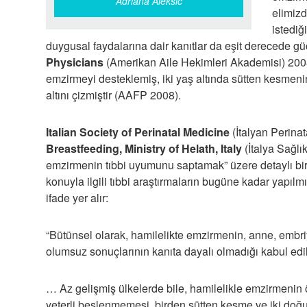
Adriana Aleksić
elimiz
istediğ
duygusal faydalarına dair kanıtlar da eşit derecede g
Physicians
(Amerikan Aile Hekimleri Akademisi) 2008 y
emzirmeyi desteklemiş, iki yaş altında sütten kesmenin
altını çizmiştir (AAFP 2008).
Italian Society of Perinatal
Medicine
(İtalyan Perina
Breastfeeding, Ministry of Helath, Italy
(İtalya Sağlı
emzirmenin tıbbi uyumunu saptamak” üzere detaylı bir l
konuyla ilgili tıbbi araştırmaların bugüne kadar yapı
ifade yer alır:
“Bütünsel olarak, hamilelikte emzirmenin, anne, embr
olumsuz sonuçlarının kanıta dayalı olmadığı kabul edil
… Az gelişmiş ülkelerde bile, hamilelikle emzirmenin
yeterli beslenmemesi, birden sütten kesme ve iki doğu