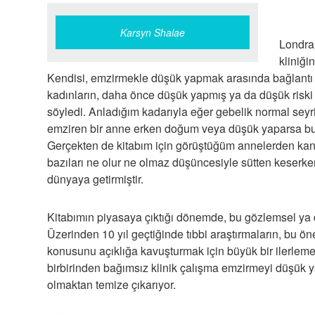
Karsyn Shalae
Londra
kliniği
Kendisi, emzirmekle düşük yapmak arasında bağlantı ol
kadınların, daha önce düşük yapmış ya da düşük riski
söyledi. Anladığım kadarıyla eğer gebelik normal seyri
emziren bir anne erken doğum veya düşük yaparsa bu 
Gerçekten de kitabım için görüştüğüm annelerden kan
bazıları ne olur ne olmaz düşüncesiyle sütten keserke
dünyaya getirmiştir.
Kitabımın piyasaya çıktığı dönemde, bu gözlemsel ya da
Üzerinden 10 yıl geçtiğinde tıbbi araştırmaların, bu ö
konusunu açıklığa kavuşturmak için büyük bir ilerleme
birbirinden bağımsız klinik çalışma emzirmeyi düşü
olmaktan temize çıkarıyor.