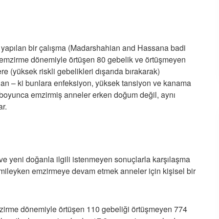
a yapılan bir çalışma (Madarshahian and Hassana badi
 emzirme dönemiyle örtüşen 80 gebelik ve örtüşmeyen
e (yüksek riskli gebelikleri dışarıda bırakarak)
dan – ki bunlara enfeksiyon, yüksek tansiyon ve kanama
ik boyunca emzirmiș anneler erken doğum değil, aynı
r.
ve yeni doğanla ilgili istenmeyen sonuçlarla karşılaşma
Hamileyken emzirmeye devam etmek anneler için kişisel bir
emzirme dönemiyle örtüşen 110 gebeliği örtüşmeyen 774