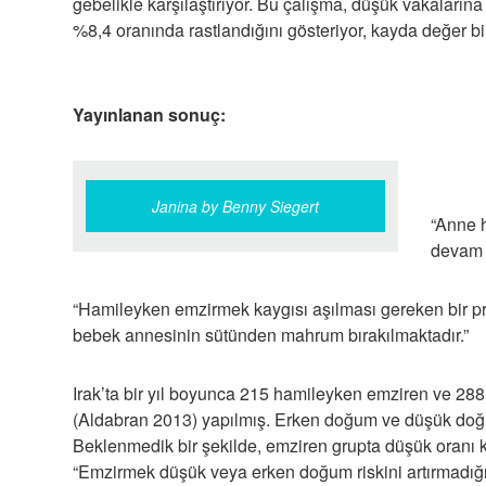
gebelikle karşılaştırıyor. Bu çalışma, düşük vakalar
%8,4 oranında rastlandığını gösteriyor, kayda değer bir
Yayınlanan sonuç:
Janina by Benny Siegert
“Anne 
devam e
“Hamileyken emzirmek kaygısı aşılması gereken bir pr
bebek annesinin sütünden mahrum bırakılmaktadır.”
Irak’ta bir yıl boyunca 215 hamileyken emziren ve 28
(Aldabran 2013) yapılmış. Erken doğum ve düşük doğum k
Beklenmedik bir şekilde, emziren grupta düşük oranı 
“Emzirmek düşük veya erken doğum riskini artırmadığı