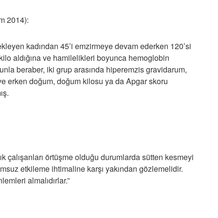
ım 2014):
bekleyen kadından 45’i emzirmeye devam ederken 120’si
kilo aldığına ve hamilelikleri boyunca hemoglobin
unla beraber, iki grup arasında hiperemzis gravidarum,
 ve erken doğum, doğum kilosu ya da Apgar skoru
ış.
lık çalışanları örtüşme olduğu durumlarda sütten kesmeyi
umsuz etkileme ihtimaline karşı yakından gözlemelidir.
emleri almalıdırlar.”