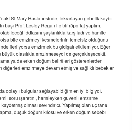
’daki St Mary Hastanesinde, tekrarlayan gebelik kaybı
nin başı Prof. Lesley Regan ile bir röportaj yaptım.
abileceği iddiasını şaşkınlıkla karşıladı ve hamile
 olsa bile emzirmeyi kesmelerinin temelsiz olduğunu
nde ilerliyorsa emzirmek bu gidişatı etkilemiyor. Eğer
büyük olasılıkla emzirmeseydi de gerçekleşecekti.
ama ya da erken doğum belirtileri gösterenlerden
n diğerleri emzirmeye devam etmiş ve sağlıklı bebekler
 dolaylı bulgular sağlayabildiğim en iyi bilgiydi.
nemli soru işaretini, hamileyken güvenli emzirme
 kaydetmiş olması sevindirici. Yapılmış olan üç tane
k yapma, düşük doğum kilosu ve erken doğum sebebi