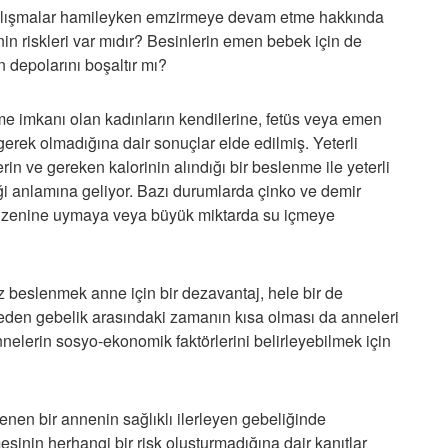
 çalışmalar hamileyken emzirmeye devam etme hakkında
 nin riskleri var mıdır? Besinlerin emen bebek için de
n depolarını boşaltır mı?
me imkanı olan kadınların kendilerine, fetüs veya emen
erek olmadığına dair sonuçlar elde edilmiş. Yeterli
lerin ve gereken kalorinin alındığı bir beslenme ile yeterli
ği anlamına geliyor. Bazı durumlarda çinko ve demir
düzenine uymaya veya büyük miktarda su içmeye
 beslenmek anne için bir dezavantaj, hele bir de
eden gebelik arasındaki zamanın kısa olması da anneleri
nnelerin sosyo-ekonomik faktörlerini belirleyebilmek için
lenen bir annenin sağlıklı ilerleyen gebeliğinde
sinin herhangi bir risk oluşturmadığına dair kanıtlar