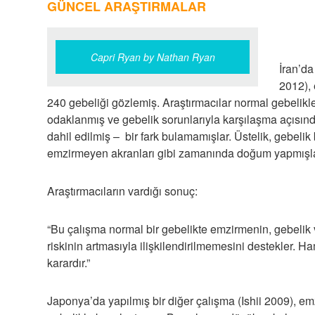
GÜNCEL ARAŞTIRMALAR
Capri Ryan by Nathan Ryan
İran’d
2012),
240 gebeliği gözlemiș. Araştırmacılar normal gebelikler
odaklanmış ve gebelik sorunlarıyla karşılaşma açısın
dahil edilmiş – bir fark bulamamışlar. Üstelik, gebel
emzirmeyen akranları gibi zamanında doğum yapmışla
Araştırmacıların vardığı sonuç:
“Bu çalışma normal bir gebelikte emzirmenin, gebelik 
riskinin artmasıyla ilişkilendirilmemesini destekler. 
karardır.”
Japonya’da yapılmış bir diğer çalışma (Ishii 2009), 