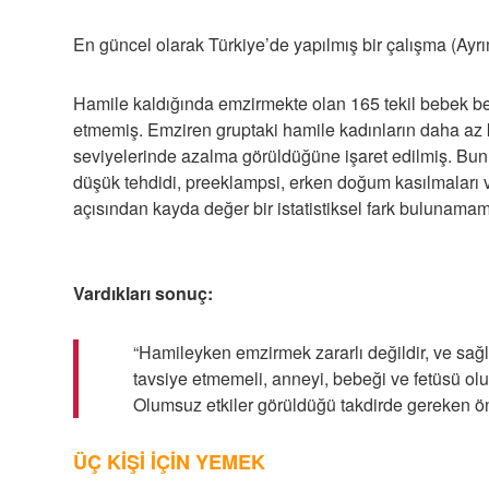
En güncel olarak Türkiye’de yapılmış bir çalışma (Ayr
Hamile kaldığında emzirmekte olan 165 tekil bebek 
etmemiş. Emziren gruptaki hamile kadınların daha az 
seviyelerinde azalma görüldüğüne işaret edilmiş. Bun
düşük tehdidi, preeklampsi, erken doğum kasılmaları
açısından kayda değer bir istatistiksel fark bulunamam
Vardıkları sonuç:
“Hamileyken emzirmek zararlı değildir, ve sağ
tavsiye etmemeli, anneyi, bebeği ve fetüsü ol
Olumsuz etkiler görüldüğü takdirde gereken önl
ÜÇ KİŞİ İÇİN YEMEK