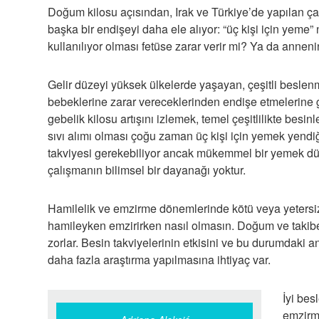
Doğum kilosu açısından, Irak ve Türkiye’de yapılan
başka bir endişeyi daha ele alıyor: “üç kişi için yeme”
kullanılıyor olması fetüse zarar verir mi? Ya da anneni
Gelir düzeyi yüksek ülkelerde yaşayan, çeşitli beslen
bebeklerine zarar vereceklerinden endişe etmelerine g
gebelik kilosu artışını izlemek, temel çeşitlilikte besin
sıvı alımı olması çoğu zaman üç kişi için yemek yendi
takviyesi gerekebiliyor ancak mükemmel bir yemek 
çalışmanın bilimsel bir dayanağı yoktur.
Hamilelik ve emzirme dönemlerinde kötü veya yetersiz
hamileyken emzirirken nasıl olmasın. Doğum ve takib
zorlar. Besin takviyelerinin etkisini ve bu durumdaki a
daha fazla araştırma yapılmasına ihtiyaç var.
İyi bes
emzirme