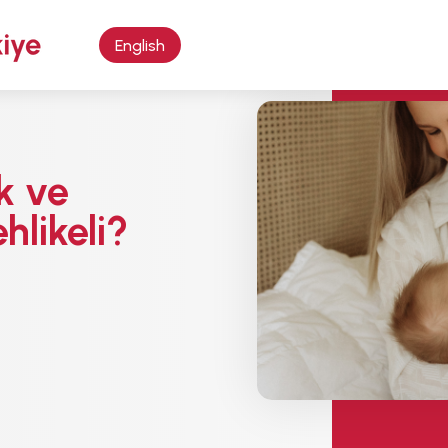
English
k ve
likeli?