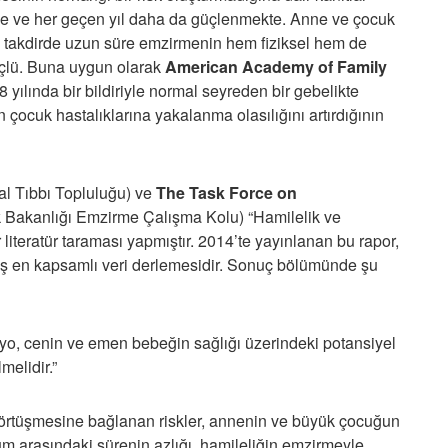
de ve her geçen yıl daha da güçlenmekte. Anne ve çocuk
i takdirde uzun süre emzirmenin hem fiziksel hem de
üçlü. Buna uygun olarak
American Academy of Family
ılında bir bildiriyle normal seyreden bir gebelikte
 çocuk hastalıklarına yakalanma olasılığını artırdığının
tal Tıbbı Topluluğu) ve
The Task Force on
k Bakanlığı Emzirme Çalışma Kolu) “Hamilelik ve
iteratür taraması yapmıştır. 2014’te yayınlanan bu rapor,
lmış en kapsamlı veri derlemesidir. Sonuç bölümünde şu
iyo, cenin ve emen bebeğin sağlığı üzerindeki potansiyel
melidir.”
 örtüşmesine bağlanan riskler, annenin ve büyük çocuğun
m arasındaki sürenin azlığı, hamileliğin emzirmeyle