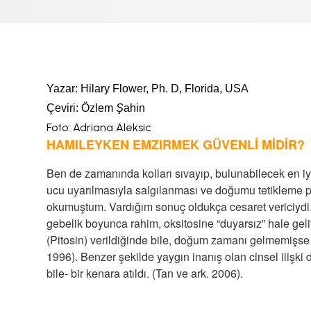
DURUM
BABYWEARING
Kitap:
EMZİRME
SANATI
Yazar: Hilary Flower, Ph. D, Florida, USA
Çeviri: Özlem
Ş
ahin
LLL TÜRKİYE
Foto: Adriana Aleksic
HAKKINDA
HAMILEYKEN EMZIRMEK GÜVENLİ MİDİR?
Ben de zamanında kolları sıvayıp, bulunabilecek en i
ucu uyarılmasıyla salgılanması ve doğumu tetikleme po
okumuştum. Vardığım sonuç oldukça cesaret vericiydi.
gebelik boyunca rahim, oksitosine “duyarsız” hale geli
(Pitosin) verildiğinde bile, doğum zamanı gelmemişse 
1996). Benzer şekilde yaygın inanış olan cinsel ilişki
bile- bir kenara atıldı. (Tan ve ark. 2006).