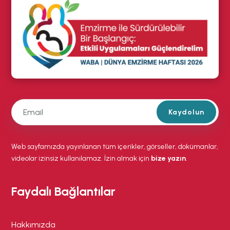
Kaydolun
Web sayfamızda yayınlanan tüm içerikler, görseller, dokümanlar,
videolar izinsiz kullanılamaz. İzin almak için
bize yazın
.
Faydalı Bağlantılar
Hakkımızda