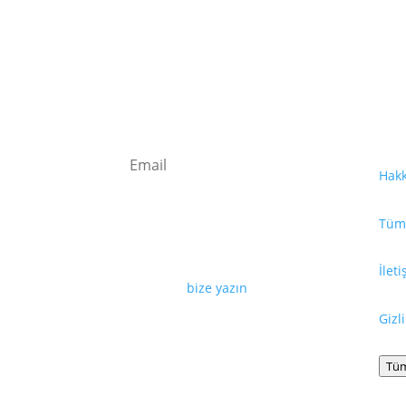
Fay
Kaydolun
Hak
Tüm 
Web sayfamızda yayınlanan tüm
içerikler, görseller, dokümanlar,
videolar izinsiz kullanılamaz. İzin
İlet
almak için
bize yazın
.
Gizl
Tüm