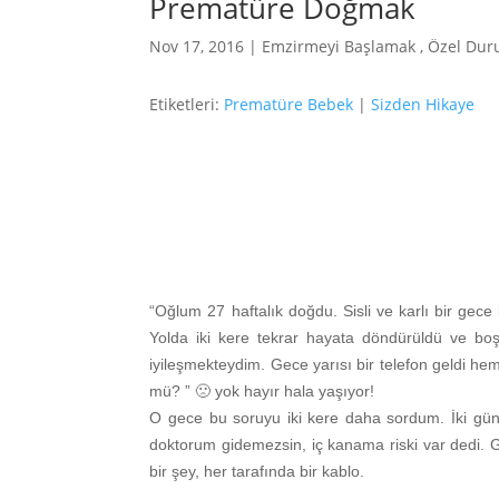
Prematüre Doğmak
Nov 17, 2016
|
Emzirmeyi Başlamak
,
Özel Dur
Etiketleri:
Prematüre Bebek
|
Sizden Hikaye
“Oğlum 27 haftalık doğdu. Sisli ve karlı bir gec
Yolda iki kere tekrar hayata döndürüldü ve b
iyileşmekteydim. Gece yarısı bir telefon geldi he
mü? ” 🙁 yok hayır hala yaşıyor!
O gece bu soruyu iki kere daha sordum. İki g
doktorum gidemezsin, iç kanama riski var dedi. G
bir şey, her tarafında bir kablo.