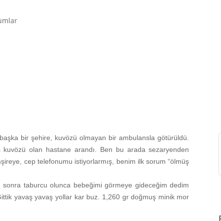
EMZİRME
SORUNLARI
umlar
AŞMAK
EMZİRME
DÖNEMLERİ
ÖZEL
DURUMLAR
EMZİRME
HAFTASI 2026
AFET & ACİL
DURUM
BABYWEARING
e başka bir şehire, kuvözü olmayan bir ambulansla götürüldü.
Kitap:
EMZİRME
oş kuvözü olan hastane arandı. Ben bu arada sezaryenden
SANATI
mşireye, cep telefonumu istiyorlarmış, benim ilk sorum “ölmüş
LLL TÜRKİYE
HAKKINDA
ün sonra taburcu olunca bebeğimi görmeye gideceğim dedim
ittik yavaş yavaş yollar kar buz. 1,260 gr doğmuş minik mor