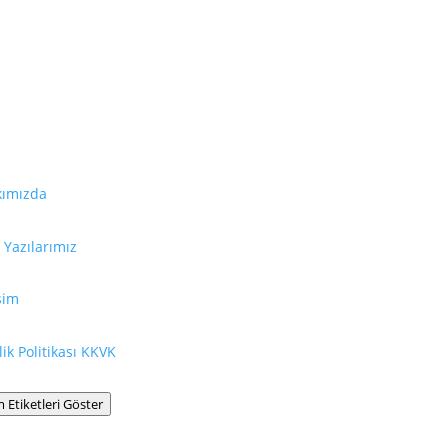
dalı Bağlantılar
Bilgilendirme
kımızda
La Leche League Internatio
destek, teşvik, bilgi ve eği
her hangi bir mezheple bağla
Yazılarımız
Hiçbir websitesi, hiçbir kitap,
işim
tavsiyesinin yerini tutamaz
almadan önce lütfen doktor
ilik Politikası KKVK
şikayetçiyseniz veya tedavi 
varsa buna özellikle dikkat ed
 Etiketleri Göster