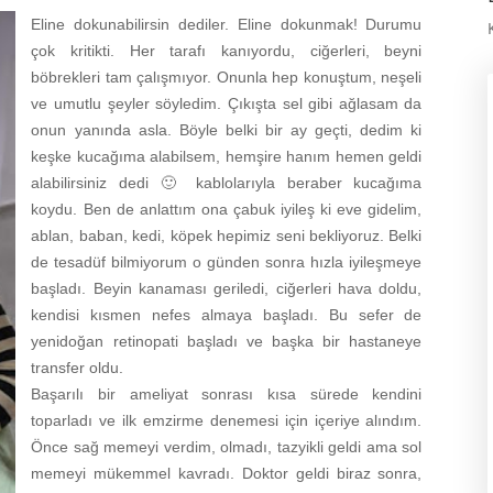
Eline dokunabilirsin dediler. Eline dokunmak! Durumu
çok kritikti. Her tarafı kanıyordu, ciğerleri, beyni
böbrekleri tam çalışmıyor. Onunla hep konuştum, neşeli
ve umutlu şeyler söyledim. Çıkışta sel gibi ağlasam da
onun yanında asla. Böyle belki bir ay geçti, dedim ki
keşke kucağıma alabilsem, hemşire hanım hemen geldi
alabilirsiniz dedi 🙂 kablolarıyla beraber kucağıma
koydu. Ben de anlattım ona çabuk iyileş ki eve gidelim,
ablan, baban, kedi, köpek hepimiz seni bekliyoruz. Belki
de tesadüf bilmiyorum o günden sonra hızla iyileşmeye
başladı. Beyin kanaması geriledi, ciğerleri hava doldu,
kendisi kısmen nefes almaya başladı. Bu sefer de
yenidoğan retinopati başladı ve başka bir hastaneye
transfer oldu.
Başarılı bir ameliyat sonrası kısa sürede kendini
toparladı ve ilk emzirme denemesi için içeriye alındım.
Önce sağ memeyi verdim, olmadı, tazyikli geldi ama sol
memeyi mükemmel kavradı. Doktor geldi biraz sonra,