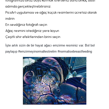
fotoğrafınıza biraz büyü katmak isterseniz bunu birkaç basit
adımda gerçekleştirebilirsiniz.
PicsArt uygulaması ve ağaç küçük resimlerini ücretsiz olarak
indirin
En sevdiğiniz fotoğrafı seçin
Ağaç resmini istediğiniz yere koyun
Çeşitli sihir efektlerinden birini seçin
İşte artık sizin de bir hayat ağacı emzirme resminiz var. Bol bol 
paylaşıp #emzirmeyinormallestirelim #normalisebreastfeeding