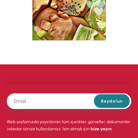
Kaydolun
Web sayfamızda yayınlanan tüm içerikler, görseller, dokümanlar,
videolar izinsiz kullanılamaz. İzin almak için
bize yazın
.