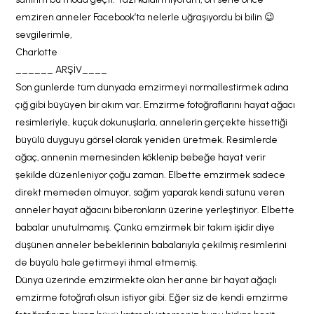
emziren anneler Facebook’ta nelerle uğraşıyordu bi bilin 😉
sevgilerimle,
Charlotte
______ ARŞİV____
Son günlerde tüm dünyada emzirmeyi normallestirmek adına
çığ gibi büyüyen bir akım var. Emzirme fotoğraflarını hayat ağacı
resimleriyle, küçük dokunuşlarla, annelerin gerçekte hissettiği
büyülü duyguyu görsel olarak yeniden üretmek. Resimlerde
ağaç, annenin memesinden köklenip bebeğe hayat verir
şekilde düzenleniyor çoğu zaman. Elbette emzirmek sadece
direkt memeden olmuyor, sağım yaparak kendi sütünü veren
anneler hayat ağacını biberonların üzerine yerleştiriyor. Elbette
babalar unutulmamış. Çünkü emzirmek bir takım işidir diye
düşünen anneler bebeklerinin babalarıyla çekilmiş resimlerini
de büyülü hale getirmeyi ihmal etmemiş.
Dünya üzerinde emzirmekte olan her anne bir hayat ağaçlı
emzirme fotoğrafı olsun istiyor gibi. Eğer siz de kendi emzirme