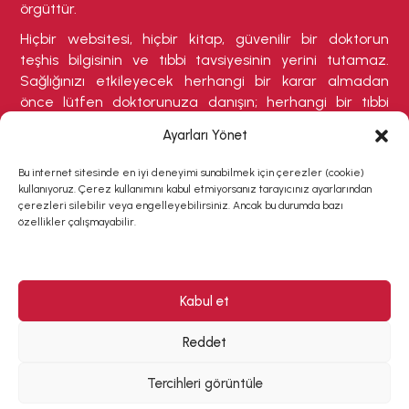
örgüttür.
Hiçbir websitesi, hiçbir kitap, güvenilir bir doktorun
teşhis bilgisinin ve tıbbi tavsiyesinin yerini tutamaz.
Sağlığınızı etkileyecek herhangi bir karar almadan
önce lütfen doktorunuza danışın; herhangi bir tıbbi
durumdan şikayetçiyseniz veya tedavi olmanızı
Ayarları Yönet
gerektirebilecek herhangi bir belirti varsa buna özellikle
dikkat ediniz.
Bu internet sitesinde en iyi deneyimi sunabilmek için çerezler (cookie)
kullanıyoruz. Çerez kullanımını kabul etmiyorsanız tarayıcınız ayarlarından
çerezleri silebilir veya engelleyebilirsiniz. Ancak bu durumda bazı
özellikler çalışmayabilir.
Kabul et
Copyright © 2026 La Leche League Türkiye | All rights
reserved. Designed by Charlotte Codron & Vicky
Reddet
Bazoula, Developed by
WEBIVY
Tercihleri görüntüle