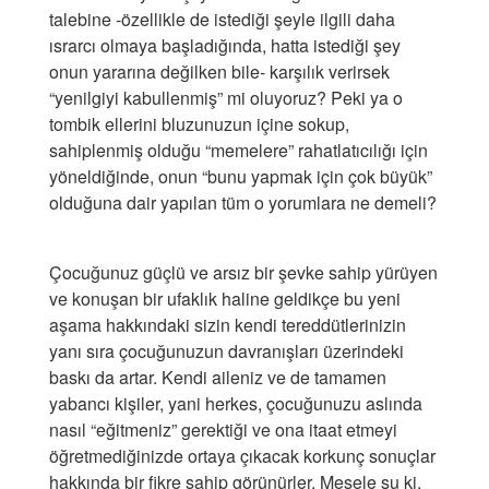
talebine -özellikle de istediği şeyle ilgili daha
ısrarcı olmaya başladığında, hatta istediği şey
onun yararına değilken bile- karşılık verirsek
“yenilgiyi kabullenmiş” mi oluyoruz? Peki ya o
tombik ellerini bluzunuzun içine sokup,
sahiplenmiş olduğu “memelere” rahatlatıcılığı için
yöneldiğinde, onun “bunu yapmak için çok büyük”
olduğuna dair yapılan tüm o yorumlara ne demeli?
Çocuğunuz güçlü ve arsız bir şevke sahip yürüyen
ve konuşan bir ufaklık haline geldikçe bu yeni
aşama hakkındaki sizin kendi tereddütlerinizin
yanı sıra çocuğunuzun davranışları üzerindeki
baskı da artar. Kendi aileniz ve de tamamen
yabancı kişiler, yani herkes, çocuğunuzu aslında
nasıl “eğitmeniz” gerektiği ve ona itaat etmeyi
öğretmediğinizde ortaya çıkacak korkunç sonuçlar
hakkında bir fikre sahip görünürler. Mesele şu ki,