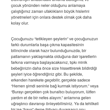
çocuk yönünden neler olduğunu anlamaya
çalıştığımız zaman ufaklıkların büyük hislerini
yönetmeleri için onlara destek olmak çok daha
kolay olur.
Çocuğunuzu “tetikleyen şeylerin” ve çocuğunuzun
farklı durumlarla başa çıkma kapasitesinin
bilincinde olarak hazır bulunduğunuzda, bir
patlamanın yaklaşmakta olduğuna dair işaretlerin
farkına varmaya başlayacaksınız, tıpkı minik
bebeğinizin daha önce size hissettirerek bildirdiği
şeyleri iyice öğrendiğiniz gibi. Bu şekilde,
erkenden harekete geçebilir, gerçekte sadece
“Hemen şimdi seninle bağ kurmak istiyorum.” veya
“Burayı gerçekten çok bunaltıcı buluyorum, lütfen
yardım et de bir nefes alayım.” anlamına gelen
uğraştırıcı davranışı önleyebilirsiniz. Ya da tehlikeli
bir işe “hayır” deme ihtiyacı duyarsanız onu