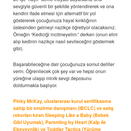
sevgiyle güvenli bir şekilde yönlendirerek ve ona
kendini ifade etmesi için alternatif bir yol
göstererek çocuğunuza hayal kırıklığının
üstesinden gelmeyi nazikçe öğretiyor olacaksınız.
Örneğin “Kediciği incitmeyelim.” derken (onun elini
alıp kedinin nazikçe nasıl sevileceğini göstermek
gibi).
Başarabileceğine dair çocuğunuza somut deliller
verin. Öğrenilecek çok şey var ve hepsi onun
yüreğine ulaşıp minik sevgi deposunu
doldurmakla başlıyor.
Pinky McKay, uluslararası kurul sertifikasına
sahip bir emzirme danışmanı (IBCLC) ve satış
rekorları kıran Sleeping Like a Baby (Bebek
Gibi Uyumak), Parenting by Heart (Kalp ile
Ebeveynlik) ve Toddler Tactics (Yürüme