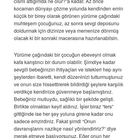
cismi attığımda ne olur?”a kadar. Az önce
kocaman dünyayı çözme yolunda kendinden emin
küçük bir birey olarak görünen yürüme çağındaki
muhteşem çocuğunuz, az sonra sevgi deposunu
doldurmak için dizinize veya memenize dönmüş
olacak ki bir sonraki macerasına hazırlanabilsin.
Yürüme çağındaki bir çocuğun ebeveyni olmak
kafa karıştırıcı bir durum olabilir. Şimdiye kadar
sevgili bebeğinizin ihtiyaçları ve istekleri hep aynı
şeylerden ibaretti, kendi düzeninizi tutturmuştunuz
ve onun size hissettirerek bildirdiği şeylere karşılık
verdikçe kendinize güvenmeye başlamıştınız.
Bebeğiniz mutluydu, sağlıklı bir şekilde gelişti.
Birlikte olmaktan keyif aldınız. İşler biraz “ters”
gittiğinde ise her şey yoluna girene kadar onu
sadece emzirdiniz. Fakat şimdi “Onun
davranışlarını nazikçe nasıl yönlendiririz?” diye
merak etmeye başlıyorsunuz. Eğer onun her