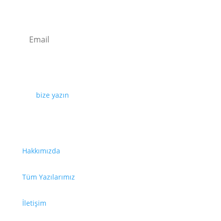
Kaydolun
Web sayfamızda yayınlanan tüm içerikler, görseller,
dokümanlar, videolar izinsiz kullanılamaz. İzin almak
için
bize yazın
.
Faydalı Bağlantılar
Hakkımızda
Tüm Yazılarımız
İletişim