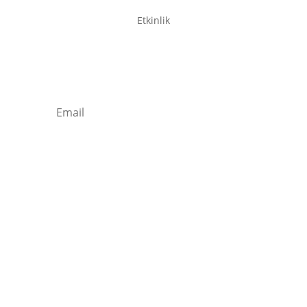
Etkinlik
Newsletter / Signup
Kaydolun