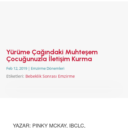
ANA SAYFA
EMZİRMEYİ
BAŞLAMAK
EMZİRME
SORUNLARI
AŞMAK
Yürüme Çağındaki Muhteşem
EMZİRME
Çocuğunuzla İletişim Kurma
DÖNEMLERİ
Feb 12, 2019
|
Emzirme Dönemleri
ÖZEL
DURUMLAR
Etiketleri:
Bebeklik Sonrası Emzirme
EMZİRME
HAFTASI 2026
AFET & ACİL
DURUM
BABYWEARING
Kitap:
EMZİRME
SANATI
YAZAR: PINKY MCKAY, IBCLC,