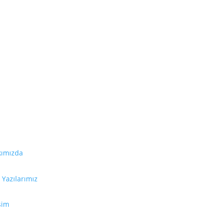
dalı Bağlantılar
Bilgilendirme
kımızda
La Leche League Internatio
destek, teşvik, bilgi ve eği
her hangi bir mezheple bağla
Yazılarımız
Hiçbir websitesi, hiçbir kitap,
işim
tavsiyesinin yerini tutamaz