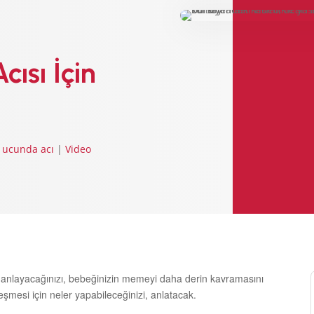
EMZİRME
SORUNLARI
AŞMAK
EMZİRME
DÖNEMLERİ
ısı İçin
ÖZEL
DURUMLAR
EMZİRME
HAFTASI 2026
AFET & ACİL
ucunda acı
|
Video
DURUM
BABYWEARING
Kitap:
EMZİRME
SANATI
LLL TÜRKİYE
HAKKINDA
ıl anlayacağınızı, bebeğinizin memeyi daha
derin kavramasını
eşmesi için neler
yapabileceğinizi, anlatacak.