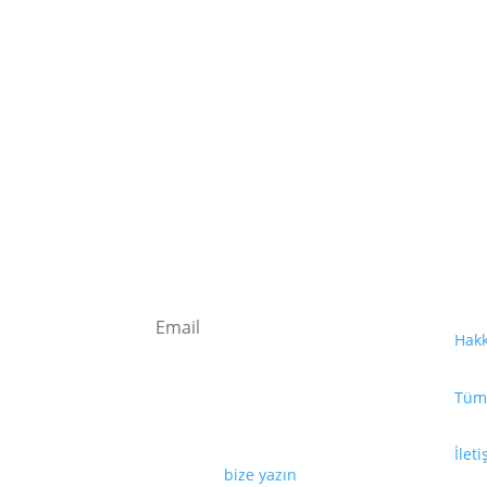
Fay
Kaydolun
Hak
Tüm 
Web sayfamızda yayınlanan tüm
içerikler, görseller, dokümanlar,
videolar izinsiz kullanılamaz. İzin
İlet
almak için
bize yazın
.