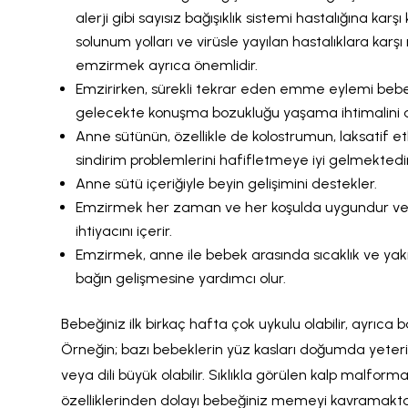
alerji gibi sayısız bağışıklık sistemi hastalığına 
solunum yolları ve virüsle yayılan hastalıklara kar
emzirmek ayrıca önemlidir.
Emzirirken, sürekli tekrar eden emme eylemi bebeğin
gelecekte konuşma bozukluğu yaşama ihtimalini az
Anne sütünün, özellikle de kolostrumun, laksatif et
sindirim problemlerini hafifletmeye iyi gelmektedi
Anne sütü içeriğiyle beyin gelişimini destekler.
Emzirmek her zaman ve her koşulda uygundur ve 6 a
ihtiyacını içerir.
Emzirmek, anne ile bebek arasında sıcaklık ve yakı
bağın gelişmesine yardımcı olur.
Bebeğiniz ilk birkaç hafta çok uykulu olabilir, ayrıca b
Örneğin; bazı bebeklerin yüz kasları doğumda yeter
veya dili büyük olabilir. Sıklıkla görülen kalp malform
özelliklerinden dolayı bebeğiniz memeyi kavramakta zo