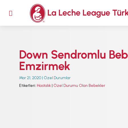
M

ANA SAYFA
EMZİRMEYİ
BAŞLAMAK
EMZİRME
Down Sendromlu Bebe
SORUNLARI
AŞMAK
Emzirmek
EMZİRME
DÖNEMLERİ
Mar 21, 2020
|
Özel Durumlar
Etiketleri:
Hastalık
|
Özel Durumu Olan Bebekler
ÖZEL
DURUMLAR
EMZİRME
HAFTASI 2026
AFET & ACİL