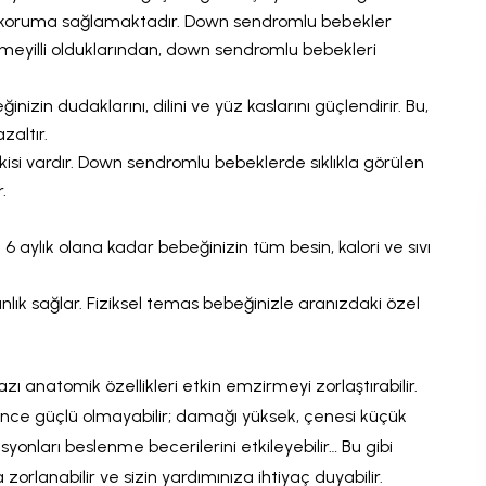
karşı koruma sağlamaktadır. Down sendromlu bebekler
şı meyilli olduklarından, down sendromlu bebekleri
izin dudaklarını, dilini ve yüz kaslarını güçlendirir.
Bu,
altır.
kisi vardır. Down sendromlu bebeklerde sıklıkla görülen
r.
ylık olana kadar bebeğinizin tüm besin, kalori ve sıvı
nlık sağlar. Fiziksel temas bebeğinizle aranızdaki özel
azı anatomik özellikleri etkin emzirmeyi zorlaştırabilir.
ince güçlü olmayabilir; damağı yüksek, çenesi küçük
asyonları beslenme becerilerini etkileyebilir… Bu gibi
rlanabilir ve sizin yardımınıza ihtiyaç duyabilir.