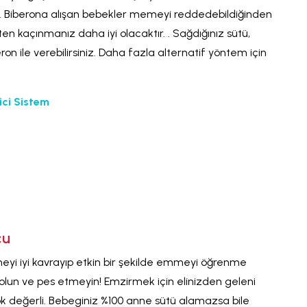
 Biberona alışan bebekler memeyi reddedebildiğinden
en kaçınmanız daha iyi olacaktır. . Sağdığınız sütü,
on ile verebilirsiniz. Daha fazla alternatif yöntem için
ici Sistem
cu
meyi iyi kavrayıp etkin bir şekilde emmeyi öğrenme
 olun ve pes etmeyin! Emzirmek için elinizden geleni
ok değerli. Bebeginiz %100 anne sütü alamazsa bile