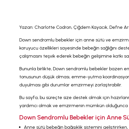
Yazan: Charlotte Codron, Çiğdem Kayacık, Defne Ar
Down sendromlu bebekler için anne sütü ve emzirme 
koruyucu özellikleri sayesinde bebeğin sağlığını dest
çalışmasını teşvik ederek bebeğin gelişimine katkı sağ
Bununla birlikte, Down sendromlu bebekler bazen em
tonusunun düşük olması, emme-yutma koordinasyonu
duyulması gibi durumlar emzirmeyi zorlaştırabilir.
Bu sayfa, bu süreçte size destek olmak için hazırlan
yardımcı olmak ve emzirmenin mümkün olduğunca rah
Down Sendromlu Bebekler için
Anne Sü
Anne sütü bebeğin bağışıklık sistemini geliştirirke