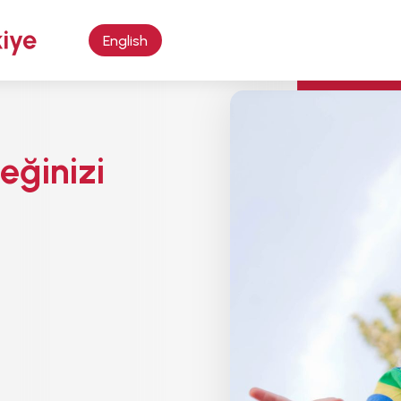
English
ğinizi