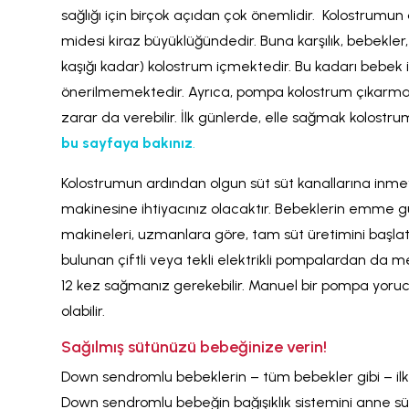
sağlığı için birçok açıdan çok önemlidir. Kolostrumu
midesi kiraz büyüklüğündedir. Buna karşılık, bebekle
kaşığı kadar) kolostrum içmektedir. Bu kadarı bebek i
önerilmemektedir. Ayrıca, pompa kolostrum çıkarmak 
zarar da verebilir. İlk günlerde, elle sağmak kolostrum
bu sayfaya bakınız
.
Kolostrumun ardından olgun süt süt kanallarına inm
makinesine ihtiyacınız olacaktır. Bebeklerin emme gü
makineleri, uzmanlara göre, tam süt üretimini başlat
bulunan çiftli veya tekli elektrikli pompalardan da
12 kez sağmanız gerekebilir. Manuel bir pompa yorucu
olabilir.
Sağılmış sütünüzü bebeğinize verin!
Down sendromlu bebeklerin – tüm bebekler gibi – ilk 
Down sendromlu bebeğin bağışıklık sistemini anne s