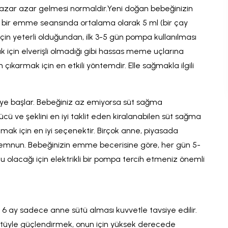
n azar azar gelmesi normaldir.Yeni doğan bebeğinizin
r, bir emme seansında ortalama olarak 5 ml (bir çay
çin yeterli olduğundan, ilk 3-5 gün pompa kullanılması
için elverişli olmadığı gibi hassas meme uçlarına
 çıkarmak için en etkili yöntemdir. Elle sağmakla ilgili
eye başlar. Bebeğiniz az emiyorsa süt sağma
cü ve şeklini en iyi taklit eden kiralanabilen süt sağma
mak için en iyi seçenektir. Birçok anne, piyasada
 memnun. Bebeğinizin emme becerisine göre, her gün 5-
 olacağı için elektrikli bir pompa tercih etmeniz önemli
6 ay sadece anne sütü alması kuvvetle tavsiye edilir.
ütüyle güçlendirmek, onun için yüksek derecede