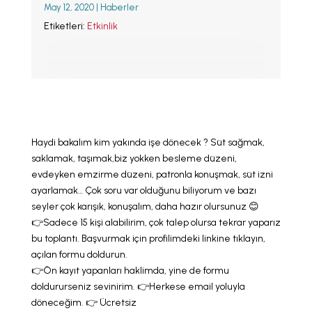
May 12, 2020
|
Haberler
LLL TÜRKİYE
HAKKINDA
Etiketleri:
Etkinlik
Haydi bakalım kim yakında işe dönecek ? Süt sağmak,
saklamak, taşımak,biz yokken besleme düzeni,
evdeyken emzirme düzeni, patronla konuşmak, süt izni
ayarlamak… Çok soru var olduğunu biliyorum ve bazı
seyler çok karışık, konuşalım, daha hazır olursunuz 😊
👉Sadece 15 kişi alabilirim, çok talep olursa tekrar yaparız
bu toplantı. Başvurmak için profilimdeki linkine tıklayın,
açılan formu doldurun.
👉Ön kayıt yapanları haklimda, yine de formu
doldururseniz sevinirim. 👉Herkese email yoluyla
döneceğim. 👉 Ücretsiz