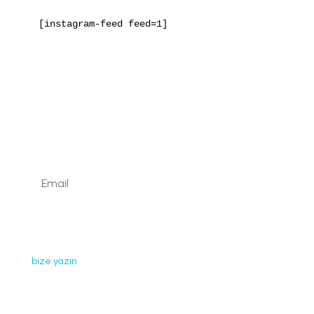
[instagram-feed feed=1]
Kaydolun
Web sayfamızda yayınlanan tüm içerikler, görseller,
dokümanlar, videolar izinsiz kullanılamaz. İzin almak için
bize yazın
.
Faydalı Bağlantılar