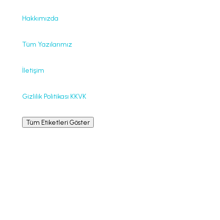
Hakkımızda
Tüm Yazılarımız
İletişim
Gizlilik Politikası KKVK
Tüm Etiketleri Göster
Bilgilendirme
La Leche League International © La Leche League,
emzirmek isteyenlere, destek, teşvik, bilgi ve eğitim
vermeye kendini adamış, kâr amacı gütmeyen, her
hangi bir mezheple bağlantısı olmayan uluslararası bir