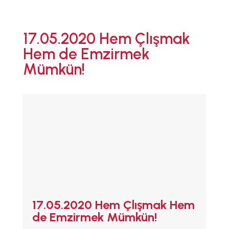
ANA SAYFA
17.05.2020 Hem Çlışmak
EMZİRMEYİ
Hem de Emzirmek
BAŞLAMAK
Mümkün!
EMZİRME
SORUNLARI
AŞMAK
EMZİRME
DÖNEMLERİ
ÖZEL
DURUMLAR
EMZİRME
HAFTASI 2026
AFET & ACİL
DURUM
BABYWEARING
17.05.2020 Hem Çlışmak Hem
Kitap:
EMZİRME
de Emzirmek Mümkün!
SANATI