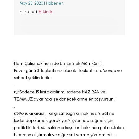
May 25, 2020
|
Haberler
LLL TÜRKİYE
HAKKINDA
Etiketleri:
Etkinlik
Hem Çalışmak hem de Emzirmek Mümkün ! .
Pazar günü 3. toplantımız olacak. Toplantı soru/cevap ve
sohbet şeklindedir.
.
👉Sadece 15 kişi alabilirim, sadece HAZIRAN ve
TEMMUZ aylarında işe dönecek anneler başvursun !
.
👉Konular arası : Hangi süt sağma makinesi ? Süt ne
kadar depolamak gerekiyor ? İşyerinde sağmak için
pratik fikirleri, süt saklama koşulları hakkında puf noktaları,
biberona alıştırmak ve diğer süt verme yöntemleri… .