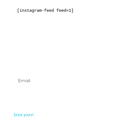
[instagram-feed feed=1]
Kaydolun
Web sayfamızda yayınlanan tüm içerikler, görseller,
dokümanlar, videolar izinsiz kullanılamaz. İzin almak için
bize yazın
.
Faydalı Bağlantılar