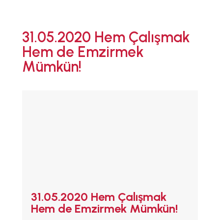
ANA SAYFA
31.05.2020 Hem Çalışmak
EMZİRMEYİ
Hem de Emzirmek
BAŞLAMAK
Mümkün!
EMZİRME
SORUNLARI
AŞMAK
EMZİRME
DÖNEMLERİ
ÖZEL
DURUMLAR
EMZİRME
HAFTASI 2026
AFET & ACİL
DURUM
BABYWEARING
31.05.2020 Hem Çalışmak
Kitap:
EMZİRME
Hem de Emzirmek Mümkün!
SANATI