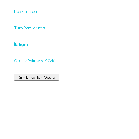
Hakkımızda
Tüm Yazılarımız
İletişim
Gizlilik Politikası KKVK
Tüm Etiketleri Göster
Bilgilendirme
La Leche League International © La Leche League,
emzirmek isteyenlere, destek, teşvik, bilgi ve eğitim
vermeye kendini adamış, kâr amacı gütmeyen, her
hangi bir mezheple bağlantısı olmayan uluslararası bir