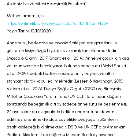
Akdeniz Üniversitesi Hemşirelik Fakültesi)
Metnin tamamı için:
https://onlinelibrary.wiley.com/doi/full/10.1111/jan.14589
Yayın Tarihi: 10/10/2020
Anne sütü, beslenme ve biyoaktif bileşenlere göre farklılık
gösteren kişiye özgü biyolojik sıvı olarak tanımlanmaktadır
(Mosca & Gianni, 2017; Sharp et al., 2014). Anne ve çocuk için kısa
ve uzun vade de birçok yararı bulunan anne sütü (Mohd Shukri
et al., 2019), bebek beslenmesinde en iyi kaynak ve altın
standart olarak kabul edilmektedir (Lessen & Kavanagh, 2015;
Victora et al., 2016). Dünya Sağlık Örgütü (DSÖ) ve Birleşmiş
Milletler Çocuklara Yardım Fonu (UNICEF) tarafından doğum
sonrasında bebeğin ilk altı ay sadece anne sütü ile beslenmesi,
24 aya kadar da ek gıdalarla birlikte anne sütüne devam
edilmesi önerilmekte olup, böylelikle beş yaş altı ölümlerin
azaltılabileceği bildirilmektedir. DSÖ ve UNICEF gibi Amerikan
Pediatri Akademisi de doğumu izleyen ilk altı ay boyunca