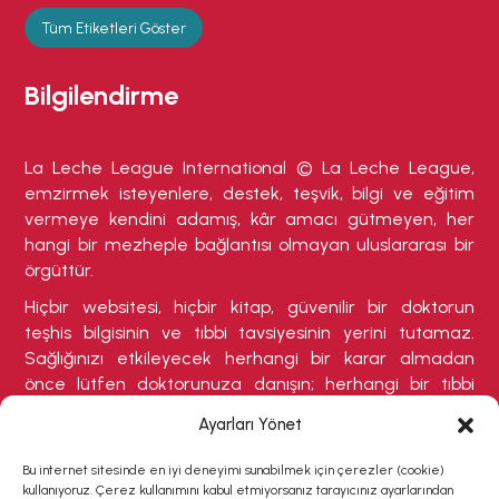
Tüm Etiketleri Göster
Bilgilendirme
La Leche League International © La Leche League,
emzirmek isteyenlere, destek, teşvik, bilgi ve eğitim
vermeye kendini adamış, kâr amacı gütmeyen, her
hangi bir mezheple bağlantısı olmayan uluslararası bir
örgüttür.
Hiçbir websitesi, hiçbir kitap, güvenilir bir doktorun
teşhis bilgisinin ve tıbbi tavsiyesinin yerini tutamaz.
Sağlığınızı etkileyecek herhangi bir karar almadan
önce lütfen doktorunuza danışın; herhangi bir tıbbi
durumdan şikayetçiyseniz veya tedavi olmanızı
Ayarları Yönet
gerektirebilecek herhangi bir belirti varsa buna özellikle
dikkat ediniz.
Bu internet sitesinde en iyi deneyimi sunabilmek için çerezler (cookie)
kullanıyoruz. Çerez kullanımını kabul etmiyorsanız tarayıcınız ayarlarından