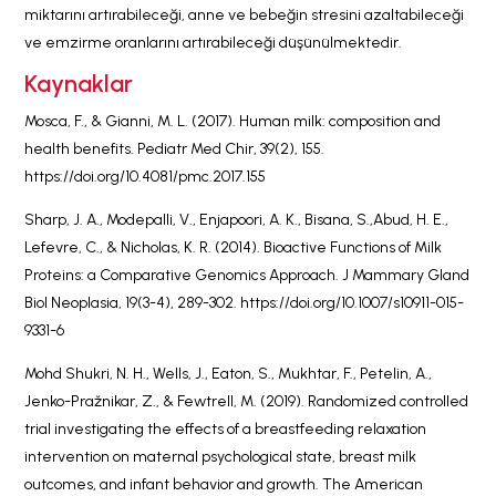
miktarını artırabileceği, anne ve bebeğin stresini azaltabileceği
ve emzirme oranlarını artırabileceği düşünülmektedir.
Kaynaklar
Mosca, F., & Gianni, M. L. (2017). Human milk: composition and
health benefits. Pediatr Med Chir, 39(2), 155.
https://doi.org/10.4081/pmc.2017.155
Sharp, J. A., Modepalli, V., Enjapoori, A. K., Bisana, S.,Abud, H. E.,
Lefevre, C., & Nicholas, K. R. (2014). Bioactive Functions of Milk
Proteins: a Comparative Genomics Approach. J Mammary Gland
Biol Neoplasia, 19(3-4), 289-302. https://doi.org/10.1007/s10911-015-
9331-6
Mohd Shukri, N. H., Wells, J., Eaton, S., Mukhtar, F., Petelin, A.,
Jenko-Pražnikar, Z., & Fewtrell, M. (2019). Randomized controlled
trial investigating the effects of a breastfeeding relaxation
intervention on maternal psychological state, breast milk
outcomes, and infant behavior and growth. The American