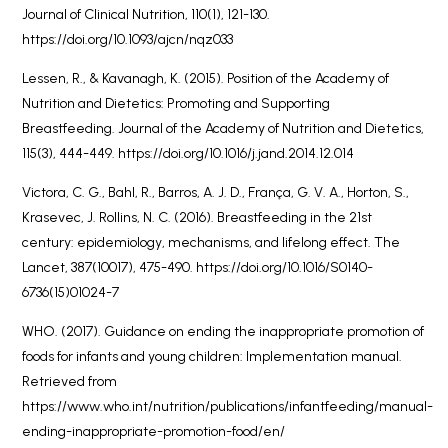
Journal of Clinical Nutrition, 110(1), 121-130.
https://doi.org/10.1093/ajcn/nqz033
Lessen, R., & Kavanagh, K. (2015). Position of the Academy of
Nutrition and Dietetics: Promoting and Supporting
Breastfeeding. Journal of the Academy of Nutrition and Dietetics,
115(3), 444-449. https://doi.org/10.1016/j.jand.2014.12.014
Victora, C. G., Bahl, R., Barros, A. J. D., França, G. V. A., Horton, S.,
Krasevec, J. Rollins, N. C. (2016). Breastfeeding in the 21st
century: epidemiology, mechanisms, and lifelong effect. The
Lancet, 387(10017), 475-490. https://doi.org/10.1016/S0140-
6736(15)01024-7
WHO. (2017). Guidance on ending the inappropriate promotion of
foods for infants and young children: Implementation manual.
Retrieved from
https://www.who.int/nutrition/publications/infantfeeding/manual-
ending-inappropriate-promotion-food/en/