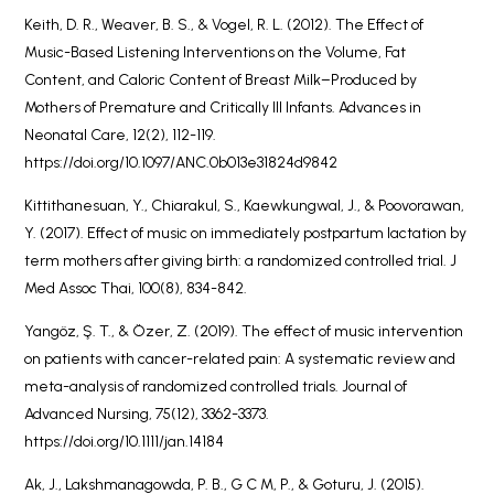
Keith, D. R., Weaver, B. S., & Vogel, R. L. (2012). The Effect of
Music-Based Listening Interventions on the Volume, Fat
Content, and Caloric Content of Breast Milk–Produced by
Mothers of Premature and Critically Ill Infants. Advances in
Neonatal Care, 12(2), 112-119.
https://doi.org/10.1097/ANC.0b013e31824d9842
Kittithanesuan, Y., Chiarakul, S., Kaewkungwal, J., & Poovorawan,
Y. (2017). Effect of music on immediately postpartum lactation by
term mothers after giving birth: a randomized controlled trial. J
Med Assoc Thai, 100(8), 834-842.
Yangöz, Ş. T., & Özer, Z. (2019). The effect of music intervention
on patients with cancer-related pain: A systematic review and
meta-analysis of randomized controlled trials. Journal of
Advanced Nursing, 75(12), 3362-3373.
https://doi.org/10.1111/jan.14184
Ak, J., Lakshmanagowda, P. B., G C M, P., & Goturu, J. (2015).