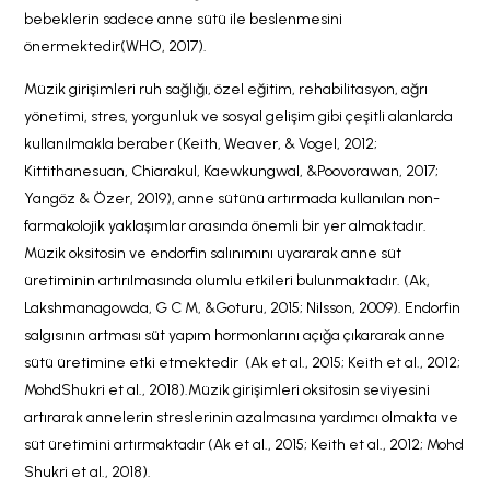
bebeklerin sadece anne sütü ile beslenmesini
önermektedir(WHO, 2017).
Müzik girişimleri ruh sağlığı, özel eğitim, rehabilitasyon, ağrı
yönetimi, stres, yorgunluk ve sosyal gelişim gibi çeşitli alanlarda
kullanılmakla beraber (Keith, Weaver, & Vogel, 2012;
Kittithanesuan, Chiarakul, Kaewkungwal, &Poovorawan, 2017;
Yangöz & Özer, 2019), anne sütünü artırmada kullanılan non-
farmakolojik yaklaşımlar arasında önemli bir yer almaktadır.
Müzik oksitosin ve endorfin salınımını uyararak anne süt
üretiminin artırılmasında olumlu etkileri bulunmaktadır. (Ak,
Lakshmanagowda, G C M, &Goturu, 2015; Nilsson, 2009). Endorfin
salgısının artması süt yapım hormonlarını açığa çıkararak anne
sütü üretimine etki etmektedir (Ak et al., 2015; Keith et al., 2012;
MohdShukri et al., 2018).Müzik girişimleri oksitosin seviyesini
artırarak annelerin streslerinin azalmasına yardımcı olmakta ve
süt üretimini artırmaktadır (Ak et al., 2015; Keith et al., 2012; Mohd
Shukri et al., 2018).