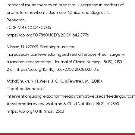
Impact of music therapy on breast milk secretion in mothers of
premature newborns. Journal of Clinical and Diagnostic
Research:
JCDR, 9(4), CC04-CC06.
https://doi.org/10.7860/JCDR/2015/11642.5776
Nilsson, U. (2009). Soothingmusic can
increaseoxytocinlevelsduringbed rest afteropen-heartsurgery:
a randomisedcontroltrial. Journal of ClinicalNursing, 18(15), 2153-
2161. https://doi.org/10.1111/j.1365-2702.2008.02718.x
MohdShukri, N. H.,Wells, J. C. K., &Fewtrell, M. (2018).
Theeffectiveness of
interventionsusingrelaxationtherapytoimprovebreastfeedingoutco
A systematicreview. Maternal& Child Nutrition, 14(2), e12563.
https://doi.org/10.1111/mcn.12563