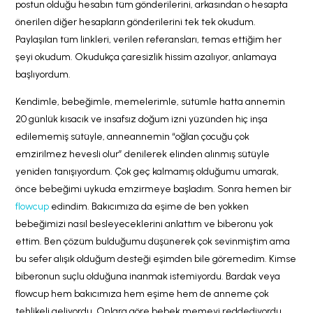
postun olduğu hesabın tüm gönderilerini, arkasından o hesapta
önerilen diğer hesapların gönderilerini tek tek okudum.
Paylaşılan tüm linkleri, verilen referansları, temas ettiğim her
şeyi okudum. Okudukça çaresizlik hissim azalıyor, anlamaya
başlıyordum.
Kendimle, bebeğimle, memelerimle, sütümle hatta annemin
20 günlük kısacık ve insafsız doğum izni yüzünden hiç inşa
edilememiş sütüyle, anneannemin “oğlan çocuğu çok
emzirilmez hevesli olur” denilerek elinden alınmış sütüyle
yeniden tanışıyordum. Çok geç kalmamış olduğumu umarak,
önce bebeğimi uykuda emzirmeye başladım. Sonra hemen bir
flowcup
edindim. Bakıcımıza da eşime de ben yokken
bebeğimizi nasıl besleyeceklerini anlattım ve biberonu yok
ettim. Ben çözüm bulduğumu düşünerek çok sevinmiştim ama
bu sefer alışık olduğum desteği eşimden bile göremedim. Kimse
biberonun suçlu olduğuna inanmak istemiyordu. Bardak veya
flowcup hem bakıcımıza hem eşime hem de anneme çok
tehlikeli geliyordu. Onlara göre bebek memeyi reddediyordu