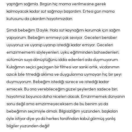
yaptığım sağımla. Birgün hiç mama verilmesine gerek
kalmayacak kadar süt sağmayı başardım. Ertesi gün mama
kutusunu da çıkardım hayatımızdan.
Şimdi bebeğim 13 aylık. Hala süt kaynağımı korumak için sağım
yapıyorum. Bebeğim emmeyi çok seviyor. Geceleri beraber
uyuyoruz ve uyanıp uyanıp istediği kadar emiyor. Geceleri
emzirmememi söyleyenleri, uyku eğitiminden bahsedenleri,
sütümün suya dönüştüğünü iddia edenleri asla duymuyorum.
Kulağımın seçici geçirgen bir filtresi var sanki artık, vicdanımın
azıcık bile titrediği aklıma ve duygularıma uymayan hiç bir şeyi
duymuyorum. Bebeğim istediği sürece ve istediği kadar
emecek. Bu ona verebileceğim güzel şeylerden sadece biri,
hayatımız boyunca daha niceleri olacak. Emzirmemek dünyanın
sonu değil ama emzirmeyeceksem de bu benim ya da
bebeğimin seçimiyle olmalı. Bilgisizliğim yüzünden, başkaları
öyle istiyor diye ya da herkes tarafından kabul görmüş yanlış
bilgiler yüzünden değil!