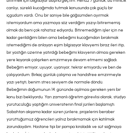
bitirmek için bilgisayar başına geçtim. Henüz 7 günlük, bu minicik
canlıyı, sürekli kucağımda tutmak konusunda çok güçlü bir
içgüdüm vardı. Onu bir saniye bile göğsümden ayırmak
istemiyordum ama yazmaya söz verdiğim yazıyı bitirememiş
olmak da beni çok rahatsız ediyordu. Bitiremediğim işler için ne
kadar gerildiğimi bilen ama bebeğimi kucağımdan bırakmak
istemediğimi de anlayan eşim bilgisayar klavyemi biraz ileri itip,
bir yastığın üzerine yatırdığı bebeğimi klavyenin olması gereken
yere koyarak çalışırken emzirmeye devam etmemi sağladı.
Bebeğim emiyor, uyuyor, uyanıyor, tekrar emiyordu ve ben de
çalışıyordum. Birkaç günlük çalışma ve handsfree emzirmeyle
yazı yetişti, benim stres seviyem de normale döndü.
Bebeğimin doğumunun 14. gününde aşılması gereken yeni bir
konu bizi bekliyordu. Yarı zamanlı öğretim görevlisi olarak, stüdyo
yürütücülüğü yaptığım üniversitenin final jürileri başlamıştı.
Sabahtan akşama kadar süren jürilere, projelerini beraber
yürüttüğümüz öğrencileri yalnız bırakmamak için katılmak
zorundaydım. Hastane tipi bir pompa kiraladık ve süt sağmaya