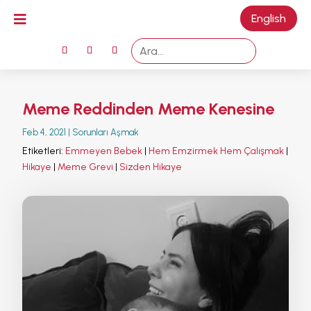

English
M
Meme Reddinden Meme Kenesine
Feb 4, 2021
|
Sorunları Aşmak
Etiketleri:
Emmeyen Bebek
|
Hem Emzirmek Hem Çalışmak
|
Hikaye
|
Meme Grevi
|
Sizden Hikaye