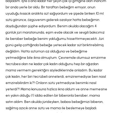
başladım. İşte o ana kadar her şeyin çok iyi gittiğine olan inancım
bir anda yerle bir oldu. Bir taraftan bebeğim emiyor, onun
uyuduğu kısacık aralıkta süt sağıyordum ve şişede biriken 10 ml
sütü görünce, özgüvenim giderek azalıyor hatta bebeğimin
doyduğundan şüphe ediyordum. Benim okulda olacağım 4
günlük jüri maratonunda, eşim evde olacak ve sevgili bakıcımız
ile beraber bebeğe benim yokluğumu hissettirmeyecekti. Jüri
günü gelip çattığında bebeğe yetecek kadar süt biriktirebilmiş
değildim. Hatta sütümün az olduğuna ve bebeğime
yetmediğine bile ikna olmuştum. Çevremde olumsuz emzirme
tecrübesi olan ne kadar çok kadın olduğunu hep bir ağızdan
mama vermem gerektiğini söylediklerinde anladım. Bu kadar
çok kadın, her biri tecrübeli annelerdi, emziremediyse ben nasıl
emzirebilirdim ki?! Onların sütü yetmediyse benimki nasıl
yeterdi?! Mama konusuna hızlıca ikna oldum ve anne memesine
en yakın olduğu (!) iddia edilen bir biberonla beraber, mama
satın aldım. Ben okulda jürideyken, babası bebeğimizi biberon,
sağılmış azıcık anne sütü ve mama ile beslemeye başladı.