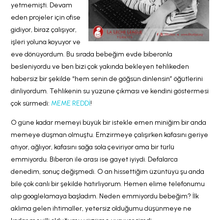
yetmemişti. Devam
eden projeler için ofise
gidiyor, biraz çalışıyor,
işleri yoluna koyuyor ve
eve dönüyordum. Bu sırada bebeğim evde biberonla
besleniyordu ve ben bizi çok yakında bekleyen tehlikeden
habersiz bir şekilde “hem senin de göğsün dinlensin” öğütlerini
dinliyordum. Tehlikenin su yüzüne çıkması ve kendini göstermesi
çok sürmedi:
MEME REDDİ
!
O güne kadar memeyi büyük bir istekle emen miniğim bir anda
memeye düşman olmuştu. Emzirmeye çalışırken kafasını geriye
atıyor, ağlıyor, kafasını sağa sola çeviriyor ama bir türlü
emmiyordu. Biberon ile arası ise gayet iyiydi. Defalarca
denedim, sonuç değişmedi. O an hissettiğim üzüntüyü şu anda
bile çok canlı bir şekilde hatırlıyorum. Hemen elime telefonumu
alıp googlelamaya başladım. Neden emmiyordu bebeğim? İlk
aklıma gelen ihtimaller, yetersiz olduğumu düşünmeye ne