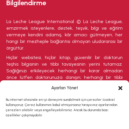
Bilgilendirme
La Leche League International © La Leche League,
emzirmek isteyenlere, destek, teşvik, bilgi ve eğitim
vermeye kendini adamış, kâr amacı gütmeyen, her
hangi bir mezheple bağlantısı olmayan uluslararası bir
örgüttür.
Hiçbir websitesi, hiçbir kitap, güvenilir bir doktorun
teşhis bilgisinin ve tıbbi tavsiyesinin yerini tutamaz.
Sağlığınızı etkileyecek herhangi bir karar almadan
önce lütfen doktorunuza danışın; herhangi bir tıbbi
durumdan şikayetçiyseniz veya tedavi olmanızı
Ayarları Yönet
gerektirebilecek herhangi bir belirti varsa buna özellikle
dikkat ediniz.
Bu internet sitesinde en iyi deneyimi sunabilmek için çerezler (cookie)
kullanıyoruz. Çerez kullanımını kabul etmiyorsanız tarayıcınız ayarlarından
çerezleri silebilir veya engelleyebilirsiniz. Ancak bu durumda bazı
özellikler çalışmayabilir.