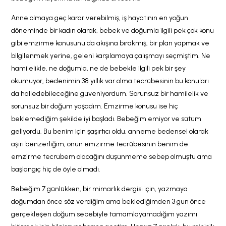
Anne olmaya geç karar verebilmiş, iş hayatının en yoğun
döneminde bir kadın olarak, bebek ve doğumla ilgili pek çok konu
gibi emzirme konusunu da akışına bırakmış, bir plan yapmak ve
bilgilenmek yerine, geleni karşılamaya çalışmayı seçmiştim. Ne
hamilelikle, ne doğumla, ne de bebekle ilgili pek bir şey
okumuyor, bedenimin 38 yıllık var olma tecrübesinin bu konuları
da halledebileceğine güveniyordum. Sorunsuz bir hamilelik ve
sorunsuz bir doğum yaşadım. Emzirme konusu ise hiç
beklemediğim şekilde iyi başladı. Bebeğim emiyor ve sütüm
geliyordu. Bu benim için şaşırtıcı oldu, anneme bedensel olarak
aşırı benzerliğim, onun emzirme tecrübesinin benim de
emzirme tecrübem olacağını düşünmeme sebep olmuştu ama
başlangıç hiç de öyle olmadı.
Bebeğim 7 günlükken, bir mimarlık dergisi için, yazmaya
doğumdan önce söz verdiğim ama beklediğimden 3 gün önce
gerçekleşen doğum sebebiyle tamamlayamadığım yazımı