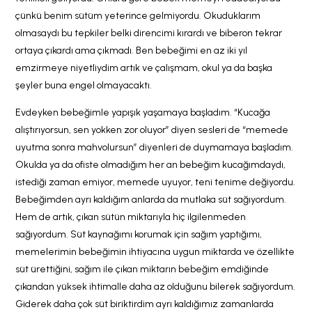
çünkü benim sütüm yeterince gelmiyordu. Okuduklarım
olmasaydı bu tepkiler belki direncimi kırardı ve biberon tekrar
ortaya çıkardı ama çıkmadı. Ben bebeğimi en az iki yıl
emzirmeye niyetliydim artık ve çalışmam, okul ya da başka
şeyler buna engel olmayacaktı.
Evdeyken bebeğimle yapışık yaşamaya başladım. “Kucağa
alıştırıyorsun, sen yokken zor oluyor” diyen sesleri de “memede
uyutma sonra mahvolursun” diyenleri de duymamaya başladım.
Okulda ya da ofiste olmadığım her an bebeğim kucağımdaydı,
istediği zaman emiyor, memede uyuyor, teni tenime değiyordu.
Bebeğimden ayrı kaldığım anlarda da mutlaka süt sağıyordum.
Hem de artık, çıkan sütün miktarıyla hiç ilgilenmeden
sağıyordum. Süt kaynağımı korumak için sağım yaptığımı,
memelerimin bebeğimin ihtiyacına uygun miktarda ve özellikte
süt ürettiğini, sağım ile çıkan miktarın bebeğim emdiğinde
çıkandan yüksek ihtimalle daha az olduğunu bilerek sağıyordum.
Giderek daha çok süt biriktirdim ayrı kaldığımız zamanlarda