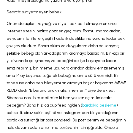
kadar meyilli olduğumu yüzüme vuruyor şimdi.
Search: süt yetmeyen bebek!
Önümde açılan, kaynağı ve niyeti pek belli olmayan onlarca
internet sitesini hızlıca gözden geçirdim. Formül mamalardan,
ev yapımı tariflere, çeşitli hastalık olasılıklarına varana kadar pek
çok şey okudum. Sonra aklım ve duygularım daha da karışmış
şekilde bebeği olan arkadaşlarımı aramaya başladım. Bir kaçı bir
yıl civarında çalışmamış ve bebeğini de işe başlayana kadar
emzirebilmiş, biri meme ucu yaralarından dolayı emzirememiş
ama 14 ay boyunca sağarak bebeğine anne sütü vermişti. Bir
tanesi ise daha ben hikayemi anlatmaya başlar başlamaz MEME
REDDİ dedi. “Biberonu bırakmalısın hemen!” diye de ekledi.
Biberonu nasıl bırakabilirdim ki ben yokken aç mı kalacaktı
bebeğim? Bana hızlıca cup feeding’den (
bardakla besleme
)
bahsetti, biraz sakinleştirdi ve instagram’dan bir yenidoğanın
bardakla süt içtiği bir post gönderdi. Bu post benim ve bebeğimin
hala devam eden emzirme serüvenimizin ışığı oldu. Önce o