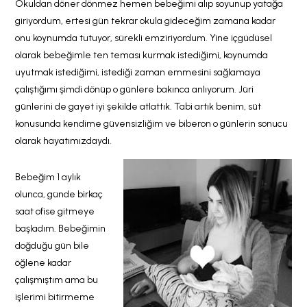
Okuldan döner dönmez hemen bebeğimi alıp soyunup yatağa
giriyordum, ertesi gün tekrar okula gideceğim zamana kadar
onu koynumda tutuyor, sürekli emziriyordum. Yine içgüdüsel
olarak bebeğimle ten teması kurmak istediğimi, koynumda
uyutmak istediğimi, istediği zaman emmesini sağlamaya
çalıştığımı şimdi dönüp o günlere bakınca anlıyorum. Jüri
günlerini de gayet iyi şekilde atlattık. Tabi artık benim, süt
konusunda kendime güvensizliğim ve biberon o günlerin sonucu
olarak hayatımızdaydı.
Bebeğim 1 aylık
olunca, günde birkaç
saat ofise gitmeye
başladım. Bebeğimin
doğduğu gün bile
öğlene kadar
çalışmıştım ama bu
işlerimi bitirmeme