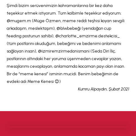
Şimdi bizim serüvenimizin kahramanlarına bir kez daha
teşekkür etmek istiyorum. Tüm kalbimle teşekkür ediyorum;
@mugem.m (Müge Özmen, meme reddi teşhisi koyan sevgili
arkadaşım, meslektaşım), @blwbebeği (yenidoğan cup
feeding postunun sahibi), @charlotte_emzirme.destekcisi_
(tüm postlarını okuduğum, bebeğimi ve bedenimi anlamamı
sağlayan insan), @izmiremzirmedanismani (Seda Diri İliç,
postlarının altındaki her yoruma üşenmeden cevaplar yazan,
mesajlarımı cevaplayan, anlamamda kocaman payı olan insan.
Bir de “meme kenesi” isminin mucidi. Benim bebeğimin de
evdeki adı Meme Kenesi 😊)
Kumru Alpaydın, Şubat 2021