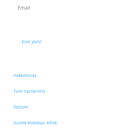
Kaydolun
Web sayfamızda yayınlanan tüm içerikler, görseller,
dokümanlar, videolar izinsiz kullanılamaz. İzin almak
için
bize yazın
.
Faydalı Bağlantılar
Hakkımızda
Tüm Yazılarımız
İletişim
Gizlilik Politikası KKVK