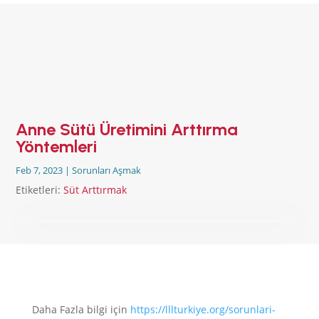
ANA SAYFA
EMZİRMEYİ
BAŞLAMAK
EMZİRME
SORUNLARI
AŞMAK
Anne Sütü Üretimini Arttırma
EMZİRME
Yöntemleri
DÖNEMLERİ
Feb 7, 2023
|
Sorunları Aşmak
ÖZEL
DURUMLAR
Etiketleri:
Süt Arttırmak
EMZİRME
HAFTASI 2026
AFET & ACİL
DURUM
BABYWEARING
Kitap:
EMZİRME
SANATI
Daha Fazla bilgi için
https://lllturkiye.org/sorunlari-