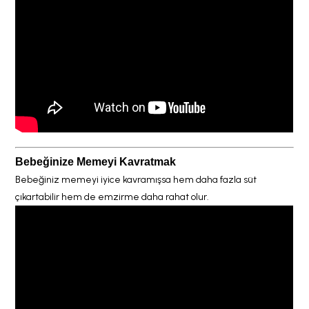
Bebeğinize Memeyi Kavratmak
Bebeğiniz memeyi iyice kavramışsa hem daha fazla süt
çıkartabilir hem de emzirme daha rahat olur.