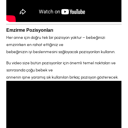
Emzirme Pozisyonları
Her anne için doğru tek bir pozisyon yoktur – bebeğinizi
emzirirken en rahat ettiğiniz ve
bebeğinizin iyi beslenmesini sağlayacak pozisyonları kullanın.
Bu video size bütün pozisyonlar için önemli temel noktaları ve
sonrasında çoğu bebek ve
annenin işine yaramış sık kullanılan birkaç pozisyon gösterecek.