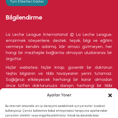
Tüm Etiketleri Göster
Bilgilendirme
La Leche League International © La Leche League,
emzirmek isteyenlere, destek, teşvik, bilgi ve eğitim
vermeye kendini adamış, kâr amacı gütmeyen, her
hangi bir mezheple bağlantısı olmayan uluslararası bir
örgüttür.
Hiçbir websitesi, hiçbir kitap, güvenilir bir doktorun
teşhis bilgisinin ve tıbbi tavsiyesinin yerini tutamaz.
Sağlığınızı etkileyecek herhangi bir karar almadan
önce lütfen doktorunuza danışın; herhangi bir tıbbi
durumdan şikayetçiyseniz veya tedavi olmanızı
Ayarları Yönet
gerektirebilecek herhangi bir belirti varsa buna özellikle
dikkat ediniz.
Bu internet sitesinde en iyi deneyimi sunabilmek için çerezler (cookie)
kullanıyoruz. Çerez kullanımını kabul etmiyorsanız tarayıcınız ayarlarından
çerezleri silebilir veya engelleyebilirsiniz. Ancak bu durumda bazı