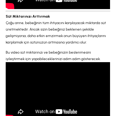
Süt Miktarınızı Arttırmak
Çoğu anne, bebeğinin tüm ihtiyacını karşılayacak miktarda süt
üretmektedir. Ancak sizin bebeğiniz beklenen şekilde
gelişmiyorsa, daha etkin emzirmek onun büyüyen ihtiyaçlarını
karşılamak için sütünüzün artmasına yardımcı olur.
Bu video süt miktarınızı ve bebeğinizin beslenmesini
iyileştirmek için yapabileceklerinizi adım adım gösterecek.