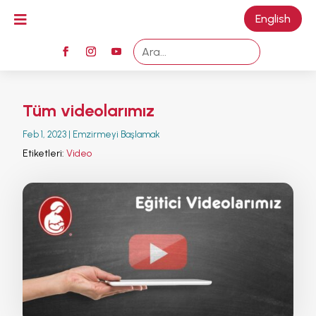

English
M
Tüm videolarımız
Feb 1, 2023
|
Emzirmeyi Başlamak
Etiketleri:
Video