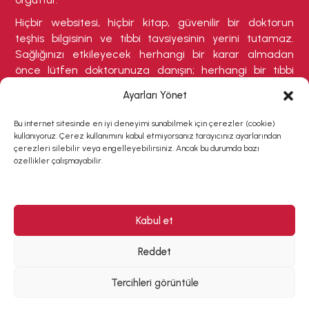
Hiçbir websitesi, hiçbir kitap, güvenilir bir doktorun
teşhis bilgisinin ve tıbbi tavsiyesinin yerini tutamaz.
Sağlığınızı etkileyecek herhangi bir karar almadan
önce lütfen doktorunuza danışın; herhangi bir tıbbi
durumdan şikayetçiyseniz veya tedavi olmanızı
Ayarları Yönet
gerektirebilecek herhangi bir belirti varsa buna özellikle
dikkat ediniz.
Bu internet sitesinde en iyi deneyimi sunabilmek için çerezler (cookie)
kullanıyoruz. Çerez kullanımını kabul etmiyorsanız tarayıcınız ayarlarından
çerezleri silebilir veya engelleyebilirsiniz. Ancak bu durumda bazı
özellikler çalışmayabilir.
Kabul et
Copyright © 2026 La Leche League Türkiye | All rights
reserved. Designed by Charlotte Codron & Vicky
Reddet
Bazoula, Developed by
WEBIVY
Tercihleri görüntüle
Cookie Policy (EU)
Çerez Politikası
/