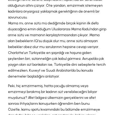
olduğunun altını çiziyor. Öte yandan, emzirmek istemeyen
kadınlara önyargısız yaklaşmak gerektiğinin de önemli bir
savunucusu.
Mama mı, anne sütü mü dediğimde birçok kişinin ilk defa
duyacağına emin olduğum Uluslararası Mama Kodu’ndan girip
anne sütü ve mamanın karşılaştırmasından çıkıyor. Mama
alan bebeklerin IQ’su düşük olur mu, anne sütü almayan
bebekler obez olur mu sorularının hepsine cevap veriyor.
Charlotte’un Türkiye’de en şaşırdığı ve hoşuna giden
şeylerden biri, sütanneliğin çok kabul görmesi. Avrupa’da çok
yaygın olan süt bankaları ise, Türkiye’de dini sebeplerle tercih
edilmezken, Kuveyt ve Suudi Arabistan’da bu konuda
denemeler başladığını anlatıyor.
Peki, hiç emzirmemiş, hatta çocuğu olmamış veya
emzirmeyi bırakmış bir kadının süt verebileceğini biliyor
muydunuz? Afet bölgesi ülkemizin gerçeklerini ve afet
sonrası ihtiyaçlarını konuşurken öğrendim ben bunu.
Özetle, kamu spotu kıvamındaki bu bölümde emzirmeye