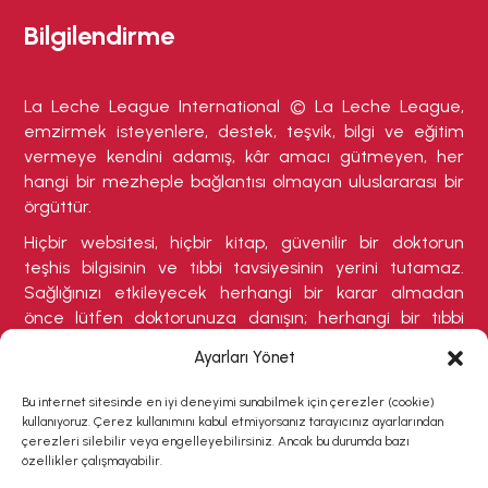
Bilgilendirme
La Leche League International © La Leche League,
emzirmek isteyenlere, destek, teşvik, bilgi ve eğitim
vermeye kendini adamış, kâr amacı gütmeyen, her
hangi bir mezheple bağlantısı olmayan uluslararası bir
örgüttür.
Hiçbir websitesi, hiçbir kitap, güvenilir bir doktorun
teşhis bilgisinin ve tıbbi tavsiyesinin yerini tutamaz.
Sağlığınızı etkileyecek herhangi bir karar almadan
önce lütfen doktorunuza danışın; herhangi bir tıbbi
durumdan şikayetçiyseniz veya tedavi olmanızı
Ayarları Yönet
gerektirebilecek herhangi bir belirti varsa buna özellikle
dikkat ediniz.
Bu internet sitesinde en iyi deneyimi sunabilmek için çerezler (cookie)
kullanıyoruz. Çerez kullanımını kabul etmiyorsanız tarayıcınız ayarlarından
çerezleri silebilir veya engelleyebilirsiniz. Ancak bu durumda bazı
özellikler çalışmayabilir.