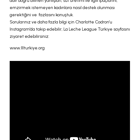
dair doğru bilinen yanlışları, süt üretimi ile ilgili ipuçlarını,
emzirmek istemeyen kadınlara nasıl destek olunması
gerektiğini ve fazlasını konuştuk.
Sorularınız ve daha fazla bilgi için Charlotte Codron’u
Instagram’da takip edebilir, La Leche League Türkiye sayfasını
ziyaret edebilirsiniz:
www.lllturkiye.org