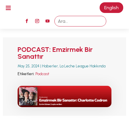

English
M
PODCAST: Emzirmek Bir
Sanattır
May 25, 2024
|
Haberler
,
La Leche League Hakkında
Etiketleri:
Podcast