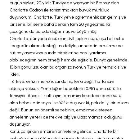
bugün sizleri, 20 yıldır Türkiye’de yaşayan bir Fransız olan
Charlotte Codron ile tanıştırmaktan büyük mutluluk
duyuyorum. Charlotte, Türkiye’ye öğretmenlik için gelmiş ve
bir sene, bir sene daha derken tam 20 yıl geçmiş. İki
çocuğunu da burada doğurmuş ve büyütmüş.
Charlotte, dünyada öncü olan sivil toplum kuruluşu La Leche
League’in akran desteği modeliyle, annelerin emzirme ve
süt paylaşımı konusunda birbirlerine nasıl yardımcı
olabileceğinin hem örneği hem de eğiticisi. Dünya genelinde
10 bin gönüllüsü olan bu organizasyonun Türkiye temsilcisi ve
lideri.
Türkiye, emzirme konusunda hiç fena değil, hatta sayı
oldukça yüksek: Yeni doğan bebeklerin %98’i anne sütü ile
tanışıyor. Ancak, ilk altı ayın tamamında sadece anne sütü
alan bebeklerin sayısı ise %14’e düşüyor ki, pek de iyi bir rakam
değil. Bunun en önemli sebebinin, emzirmek isteyen
annelerin yeterli destek ve bilgiye ulaşamaması olduğunu
düşünüyor.
Konu, çalışırken emziren annelere gelince, Charlotte bir
bebeğin anne sütüne ulaşmasının toplumsal bir sorumluluk