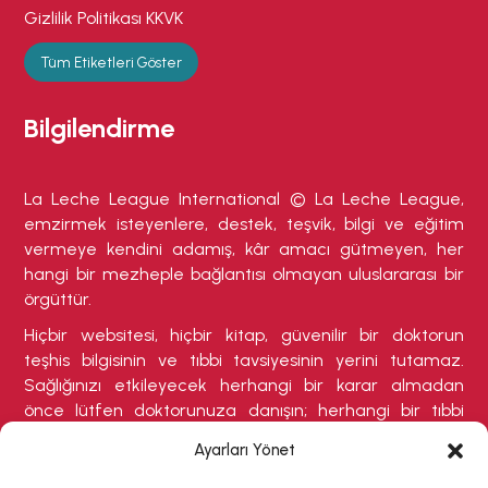
Gizlilik Politikası KKVK
Tüm Etiketleri Göster
Bilgilendirme
La Leche League International © La Leche League,
emzirmek isteyenlere, destek, teşvik, bilgi ve eğitim
vermeye kendini adamış, kâr amacı gütmeyen, her
hangi bir mezheple bağlantısı olmayan uluslararası bir
örgüttür.
Hiçbir websitesi, hiçbir kitap, güvenilir bir doktorun
teşhis bilgisinin ve tıbbi tavsiyesinin yerini tutamaz.
Sağlığınızı etkileyecek herhangi bir karar almadan
önce lütfen doktorunuza danışın; herhangi bir tıbbi
durumdan şikayetçiyseniz veya tedavi olmanızı
Ayarları Yönet
gerektirebilecek herhangi bir belirti varsa buna özellikle
dikkat ediniz.