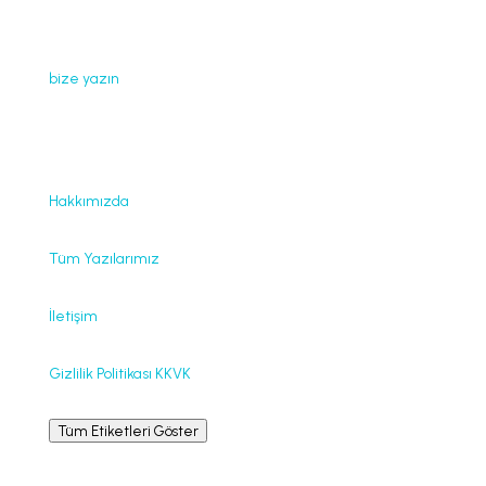
Web sayfamızda yayınlanan tüm içerikler, görseller,
dokümanlar, videolar izinsiz kullanılamaz. İzin almak için
bize yazın
.
Faydalı Bağlantılar
Hakkımızda
Tüm Yazılarımız
İletişim
Gizlilik Politikası KKVK
Tüm Etiketleri Göster