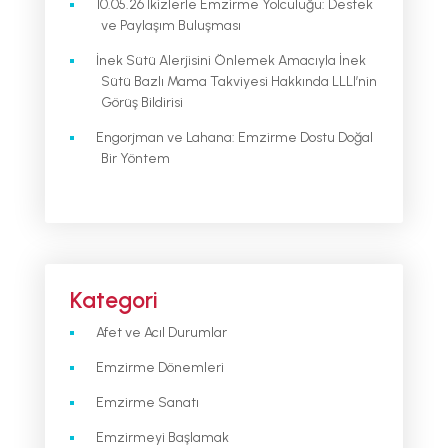
10.05.26 İkizlerle Emzirme Yolculuğu: Destek
ve Paylaşım Buluşması
İnek Sütü Alerjisini Önlemek Amacıyla İnek
Sütü Bazlı Mama Takviyesi Hakkında LLLI’nin
Görüş Bildirisi
Engorjman ve Lahana: Emzirme Dostu Doğal
Bir Yöntem
Kategori
Afet ve Acıl Durumlar
Emzirme Dönemleri
Emzirme Sanatı
Emzirmeyi Başlamak