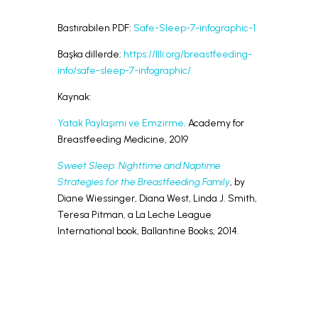
LLL TÜRKİYE
HAKKINDA
Bastırabilen PDF:
Safe-Sleep-7-infographic-1
Başka dillerde:
https://llli.org/breastfeeding-
info/safe-sleep-7-infographic/
Kaynak:
Yatak Paylaşımı ve Emzirme,
Academy for
Breastfeeding Medicine, 2019
Sweet Sleep: Nighttime and Naptime
Strategies for the Breastfeeding Family
, by
Diane Wiessinger, Diana West, Linda J. Smith,
Teresa Pitman, a La Leche League
International book, Ballantine Books, 2014.