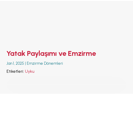
ANA SAYFA
EMZİRMEYİ
BAŞLAMAK
EMZİRME
SORUNLARI
AŞMAK
Yatak Paylaşımı ve Emzirme
EMZİRME
DÖNEMLERİ
Jan 1, 2025
|
Emzirme Dönemleri
ÖZEL
Etiketleri:
Uyku
DURUMLAR
EMZİRME
HAFTASI 2026
AFET & ACİL
DURUM
BABYWEARING
Kitap:
EMZİRME
SANATI