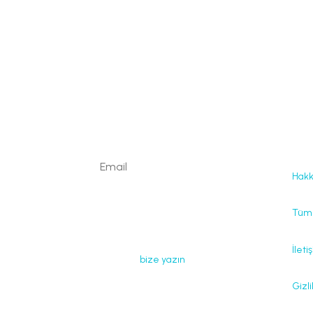
Fay
Kaydolun
Hak
Web sayfamızda yayınlanan tüm
Tüm 
içerikler, görseller, dokümanlar,
videolar izinsiz kullanılamaz. İzin
İleti
almak için
bize yazın
.
Gizli