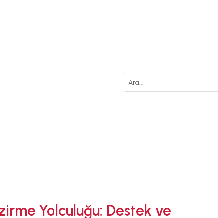
M
ANA SAYFA
EMZİRMEYİ
zirme Yolculuğu: Destek ve
BAŞLAMAK