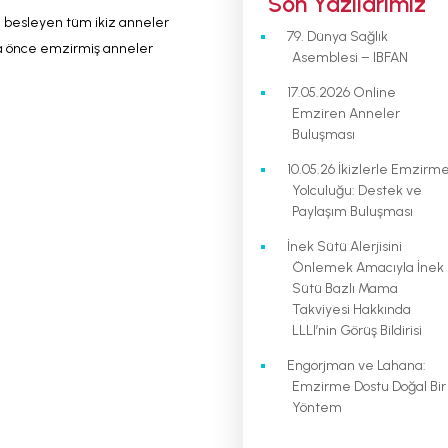
Son Yazılarımız
 besleyen tüm ikiz anneler
79. Dünya Sağlık
ha önce emzirmiş anneler
Asemblesi – IBFAN
17.05.2026 Online
Emziren Anneler
Buluşması
10.05.26 İkizlerle Emzirm
Yolculuğu: Destek ve
Paylaşım Buluşması
İnek Sütü Alerjisini
Önlemek Amacıyla İnek
Sütü Bazlı Mama
Takviyesi Hakkında
LLLI’nin Görüş Bildirisi
Engorjman ve Lahana:
Emzirme Dostu Doğal Bir
Yöntem