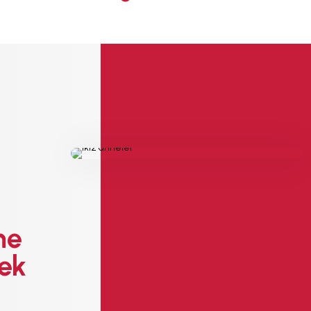
EMZİRME
SORUNLARI
AŞMAK
EMZİRME
DÖNEMLERİ
ÖZEL
DURUMLAR
EMZİRME
HAFTASI 2026
AFET & ACİL
DURUM
BABYWEARING
Kitap:
EMZİRME
SANATI
me
LLL TÜRKİYE
HAKKINDA
tek