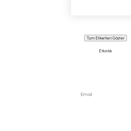
Tüm Etiketleri Göster
Etkinlik
Newsletter /
Signup
Kaydolun